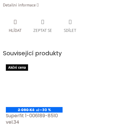
Detailní informace
HLÍDAT
ZEPTAT SE
SDÍLET
Související produkty
Akčni cena
2 090 Kč
–30 %
až
Superfit 1-006189-8510
vel.34