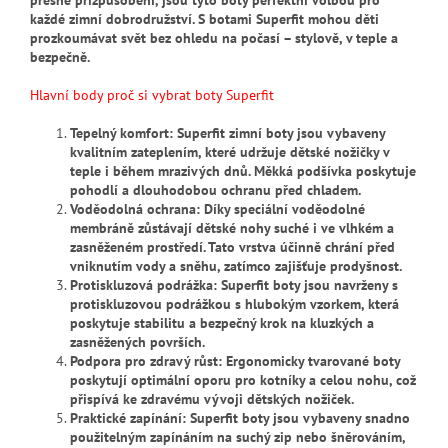
každé zimní dobrodružství. S botami Superfit mohou děti
prozkoumávat svět bez ohledu na počasí – stylově, v teple a
bezpečně.
Hlavní body proč si vybrat boty Superfit
Tepelný komfort: Superfit zimní boty jsou vybaveny
kvalitním zateplením, které udržuje dětské nožičky v
teple i během mrazivých dnů. Měkká podšívka poskytuje
pohodlí a dlouhodobou ochranu před chladem.
Voděodolná ochrana: Díky speciální voděodolné
membráně zůstávají dětské nohy suché i ve vlhkém a
zasněženém prostředí. Tato vrstva účinně chrání před
vniknutím vody a sněhu, zatímco zajišťuje prodyšnost.
Protiskluzová podrážka: Superfit boty jsou navrženy s
protiskluzovou podrážkou s hlubokým vzorkem, která
poskytuje stabilitu a bezpečný krok na kluzkých a
zasněžených površích.
Podpora pro zdravý růst: Ergonomicky tvarované boty
poskytují optimální oporu pro kotníky a celou nohu, což
přispívá ke zdravému vývoji dětských nožiček.
Praktické zapínání: Superfit boty jsou vybaveny snadno
použitelným zapínáním na suchý zip nebo šněrováním,