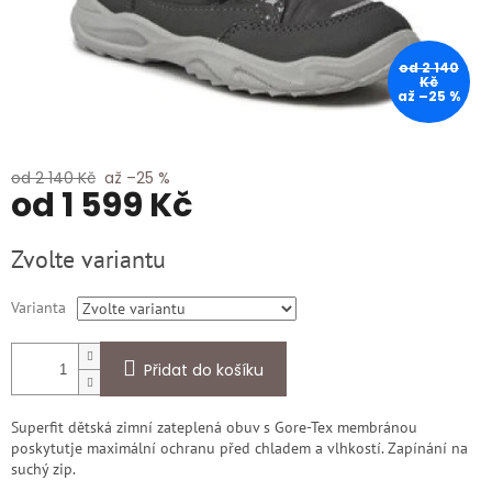
od 2 140
Kč
až –25 %
od 2 140 Kč
až –25 %
od
1 599 Kč
Měrná
Zvolte variantu
cena:
Varianta
Přidat do košíku
Superfit dětská zimní zateplená obuv s Gore-Tex membránou
poskytutje maximální ochranu před chladem a vlhkostí. Zapínání na
suchý zip.