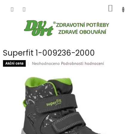
Přejít
NÁKUP
na
obsah
KOŠÍK
Superfit 1-009236-2000
Průměrné
Neohodnoceno
Podrobnosti hodnocení
Akčni cena
hodnocení
produktu
je
0,0
z
5
hvězdiček.