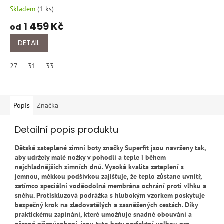
Skladem
(
1 ks
)
1 459 Kč
od
DETAIL
27
31
33
Popis
Značka
Detailní popis produktu
Dětské zateplené zimní boty značky Superfit jsou navrženy tak,
aby udržely malé nožky v pohodlí a teple i během
nejchladnějších zimních dnů. Vysoká kvalita zateplení s
jemnou, měkkou podšívkou zajišťuje, že teplo zůstane uvnitř,
zatímco speciální voděodolná membrána ochrání proti vlhku a
sněhu. Protiskluzová podrážka s hlubokým vzorkem poskytuje
bezpečný krok na zledovatělých a zasněžených cestách. Díky
praktickému zapínání, které umožňuje snadné obouvání a
přesné přizpůsobení, jsou tyto boty perfektní volbou pro