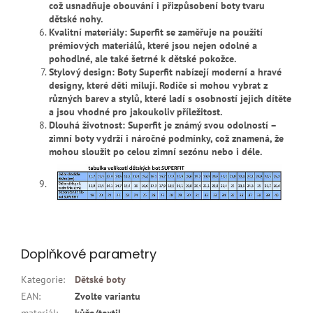
což usnadňuje obouvání i přizpůsobení boty tvaru
dětské nohy.
Kvalitní materiály: Superfit se zaměřuje na použití
prémiových materiálů, které jsou nejen odolné a
pohodlné, ale také šetrné k dětské pokožce.
Stylový design: Boty Superfit nabízejí moderní a hravé
designy, které děti milují. Rodiče si mohou vybrat z
různých barev a stylů, které ladí s osobností jejich dítěte
a jsou vhodné pro jakoukoliv příležitost.
Dlouhá životnost: Superfit je známý svou odolností –
zimní boty vydrží i náročné podmínky, což znamená, že
mohou sloužit po celou zimní sezónu nebo i déle.
Doplňkové parametry
Kategorie
:
Dětské boty
EAN
:
Zvolte variantu