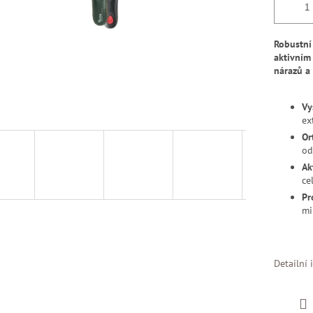
Robustní
aktivním
nárazů a
Vy
ex
Or
od
Ak
ce
Pr
mi
Detailní 