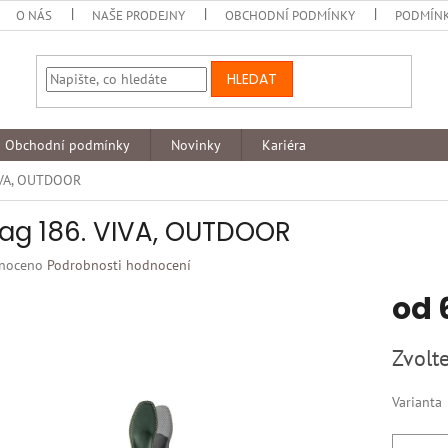
O NÁS
NAŠE PRODEJNY
OBCHODNÍ PODMÍNKY
PODMÍNK
HLEDAT
Obchodní podmínky
Novinky
Kariéra
IVA, OUTDOOR
ag 186. VIVA, OUTDOOR
né
noceno
Podrobnosti hodnocení
ní
od
u
Měrná
Zvolte
cena:
k.
Varianta