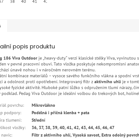
37
38
40
41
42
s
ailní popis produktu
g 186 Viva Outdoor
je „heavy-duty“ verzí klasické stélky Viva, vyvinutou 
 den v pevné pracovní obuvi. Tato vložka poskytuje nekompromisní anato
chází únavě nohou i v náročném nerovném terénu.
átní kombinace materiálů – vysoce savého funkčního vlákna a spodní vrs
ci a odolnost proti opotřebení. Integrovaný filtr z
aktivního uhlí
je v tomt
vysoké fyzické aktivitě. Hluboké patní lůžko s odpružením tlumí nárazy, č
ý podklad. Pedag Viva Outdoor je ideální volbou do trekových bot, holín
riál povrchu
:
Mikrovlákno
yp podpory
:
Podélná i příčná klenba + pata
íra tlumení
:
Střední
elikost vložky
:
36, 37, 38, 39, 40, 41, 42, 43, 44, 45, 46, 47
 navíc
:
Filtr z aktivního uhlí, Vysoká savost, Extra odolný povrc