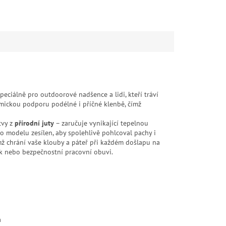
speciálně pro outdoorové nadšence a lidi, kteří tráví
mickou podporu podélné i příčné klenbě, čímž
tvy z
přírodní juty
– zaručuje vynikající tepelnou
o modelu zesílen, aby spolehlivě pohlcoval pachy i
ímž chrání vaše klouby a páteř při každém došlapu na
ek nebo bezpečnostní pracovní obuvi.
h