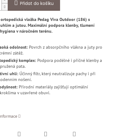
Přidat do košíku
 ortopedická vložka Pedag Viva Outdoor (186) s
 uhlím a jutou. Maximální podpora klenby, tlumení
 hygiena v náročném terénu.
soká odolnost:
Povrch z absorpčního vlákna a juty pro
trémní zátěž.
topedický komplex:
Podpora podélné i příčné klenby a
pružená pata.
tivní uhlí:
Účinný filtr, který neutralizuje pachy i při
lodenním nošení.
odyšnost:
Přírodní materiály zajišťují optimální
kroklima v uzavřené obuvi.
informace