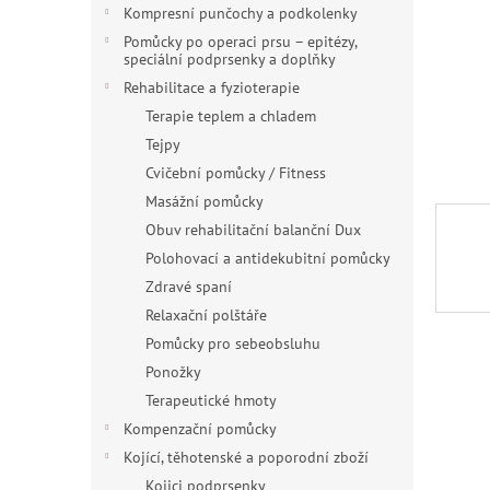
n
Kompresní punčochy a podkolenky
e
Pomůcky po operaci prsu – epitézy,
l
speciální podprsenky a doplňky
Rehabilitace a fyzioterapie
Terapie teplem a chladem
Tejpy
Cvičební pomůcky / Fitness
Masážní pomůcky
Obuv rehabilitační balanční Dux
Polohovací a antidekubitní pomůcky
Zdravé spaní
Relaxační polštáře
Pomůcky pro sebeobsluhu
Ponožky
Terapeutické hmoty
Kompenzační pomůcky
Kojící, těhotenské a poporodní zboží
Kojici podprsenky