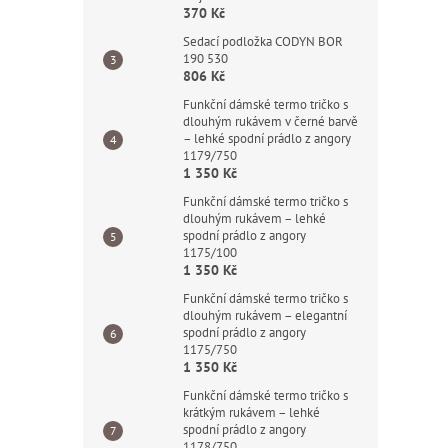
370 Kč
Sedací podložka CODYN BOR
190 530
806 Kč
Funkční dámské termo tričko s
dlouhým rukávem v černé barvě
– lehké spodní prádlo z angory
1179/750
1 350 Kč
Funkční dámské termo tričko s
dlouhým rukávem – lehké
spodní prádlo z angory
1175/100
1 350 Kč
Funkční dámské termo tričko s
dlouhým rukávem – elegantní
spodní prádlo z angory
1175/750
1 350 Kč
Funkční dámské termo tričko s
krátkým rukávem – lehké
spodní prádlo z angory
1178/750