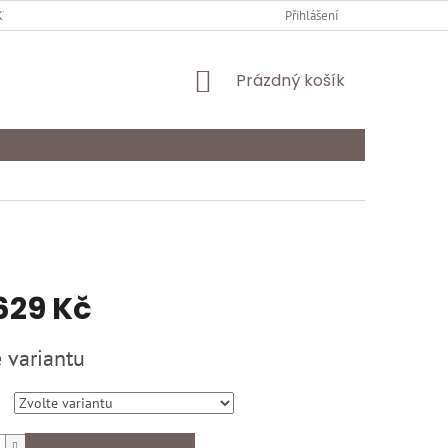
Y OCHRANY OSOBNÍCH ÚDAJŮ
KARIÉRA
Přihlášení
ODSTOUPENÍ OD SMLOU
NÁKUPNÍ
Prázdný košík
KOŠÍK
629 Kč
 variantu