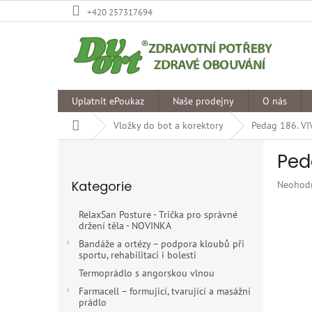
Přejít
+420 257317694
na
obsah
Uplatnit ePoukaz
Naše prodejny
O nás
Domů
Vložky do bot a korektory
Pedag 186. V
P
Ped
o
Přeskočit
s
Kategorie
Průměr
Neohod
kategorie
t
hodnoce
r
produkt
RelaxSan Posture - Trička pro správné
a
je
držení těla - NOVINKA
n
0,0
Bandáže a ortézy – podpora kloubů při
z
n
sportu, rehabilitaci i bolesti
5
í
Termoprádlo s angorskou vlnou
hvězdiče
p
Farmacell – formující, tvarující a masážní
a
prádlo