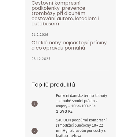
Cestovní kompresní
podkolenky: prevence
trombózy při dlouhém
cestování autem, letadlem i
autobusem
21.2.2026
Oteklé nohy: nejčastější příčiny
a co opravdu pomáhá
28.12.2025
Top 10 produktů
Funkční dámské termo kalhoty
– dlouhé spodní prádlo z
angory – 1064/100-bíla
1 390 Kč
140 DEN podpůrné kompresní
samodržicí punčochy 18–22
mmHg | Zdravotní punčochy s
krajkou - tělova