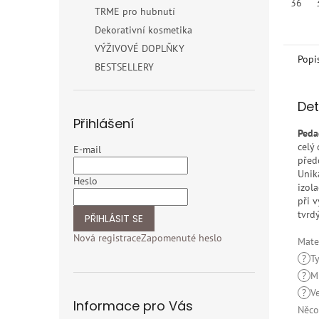
36
TRME pro hubnutí
Dekorativní kosmetika
VÝŽIVOVÉ DOPLŇKY
Popi
BESTSELLERY
Det
Přihlášení
Peda
celý
E-mail
před
Unik
Heslo
izola
při 
tvrd
PŘIHLÁSIT SE
Nová registrace
Zapomenuté heslo
Mate
?
T
?
M
?
V
Informace pro Vás
Něco