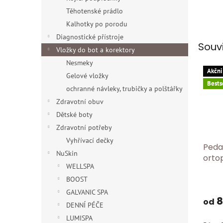
Těhotenské prádlo
Kalhotky po porodu
Diagnostické přístroje
Souv
Vložky do bot a korektory
Nesmeky
Akčni
Gelové vložky
Bests
ochranné návleky, trubičky a polštářky
Zdravotní obuv
Dětské boty
Zdravotní potřeby
Vyhřívací dečky
Peda
NuSkin
ortop
WELLSPA
BOOST
GALVANIC SPA
8
od
DENNÍ PÉČE
LUMISPA