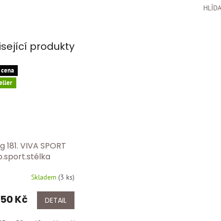
HLÍD
isející produkty
 cena
eller
g 181. VIVA SPORT
.sport.stélka
Skladem
(
3 ks
)
50 Kč
DETAIL