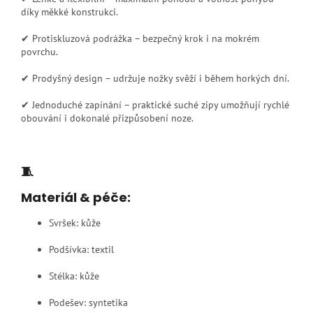
díky měkké konstrukci.
✔ Protiskluzová podrážka – bezpečný krok i na mokrém
povrchu.
✔ Prodyšný design – udržuje nožky svěží i během horkých dní.
✔ Jednoduché zapínání – praktické suché zipy umožňují rychlé
obouvání i dokonalé přizpůsobení noze.
🧵
Materiál & péče:
Svršek: kůže
Podšívka: textil
Stélka: kůže
Podešev: syntetika