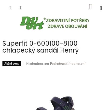
Přejít
NÁKUP
na
obsah
KOŠÍK
Superfit 0-600100-8100
chlapecký sandál Henry
Průměrné
Neohodnoceno
Podrobnosti hodnocení
Akčni cena
hodnocení
produktu
je
0,0
z
5
hvězdiček.