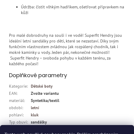
Údržba: čistit vlhkým hadříkem, ošetřovat přípravkem na
kůži
Pro malé dobrodruhy na souši i ve vodě! Superfit Hendry jsou
ideální letní sandálky pro děti, které se nezastaví. Díky svým
funkčním vlastnostem zvládnou jak rozpálený chodník, tak i
mokré kamínky u vody. Jeden pár, nekonečné možnosti!
Superfit Hendry – svoboda pohybu v každém terénu, za
každého počasí!
Doplňkové parametry
Kategorie
:
Dětské boty
EAN
:
Zvolte variantu
materiál
:
Syntetika/textil
období
:
letní
pohlaví
:
kluk
Typ obuvi
:
sandálky
zapínání
:
suchý zip