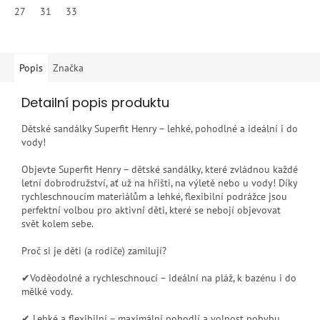
27
31
33
Popis
Značka
Detailní popis produktu
Dětské sandálky Superfit Henry – lehké, pohodlné a ideální i do
vody!
Objevte Superfit Henry – dětské sandálky, které zvládnou každé
letní dobrodružství, ať už na hřišti, na výletě nebo u vody! Díky
rychleschnoucím materiálům a lehké, flexibilní podrážce jsou
perfektní volbou pro aktivní děti, které se nebojí objevovat
svět kolem sebe.
Proč si je děti (a rodiče) zamilují?
✔Voděodolné a rychleschnoucí – ideální na pláž, k bazénu i do
mělké vody.
✔ Lehké a flexibilní – maximální pohodlí a volnost pohybu