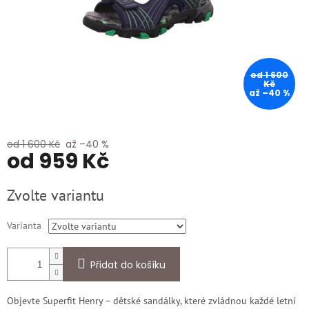
od 1 600
Kč
až –40 %
od 1 600 Kč
až –40 %
od
959 Kč
Měrná
Zvolte variantu
cena:
Varianta
Přidat do košíku
Objevte Superfit Henry – dětské sandálky, které zvládnou každé letní