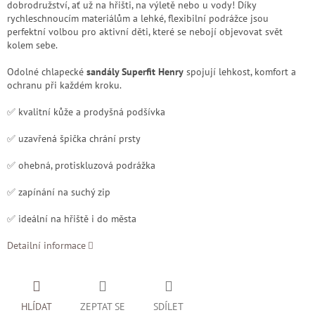
dobrodružství, ať už na hřišti, na výletě nebo u vody! Díky
rychleschnoucím materiálům a lehké, flexibilní podrážce jsou
perfektní volbou pro aktivní děti, které se nebojí objevovat svět
kolem sebe.
Odolné chlapecké
sandály Superfit Henry
spojují lehkost, komfort a
ochranu při každém kroku.
✅ kvalitní kůže a prodyšná podšívka
✅ uzavřená špička chrání prsty
✅ ohebná, protiskluzová podrážka
✅ zapínání na suchý zip
✅ ideální na hřiště i do města
Detailní informace
HLÍDAT
ZEPTAT SE
SDÍLET