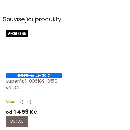
Související produkty
Akčni cena
2 090 Kč
–30 %
až
Superfit 1-006189-8510
vel.34
Skladem
(
1 ks
)
1 459 Kč
od
DETAIL