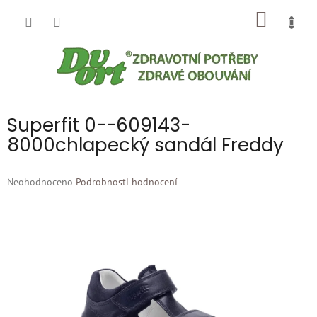
Přejít
NÁKUP
na
obsah
KOŠÍK
Superfit 0--609143-
8000chlapecký sandál Freddy
Průměrné
Neohodnoceno
Podrobnosti hodnocení
hodnocení
produktu
je
0,0
z
5
hvězdiček.