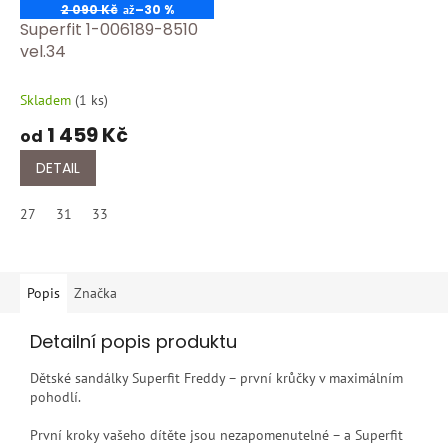
2 090 Kč
–30 %
až
Superfit 1-006189-8510
vel.34
Skladem
(
1 ks
)
1 459 Kč
od
DETAIL
27
31
33
Popis
Značka
Detailní popis produktu
Dětské sandálky Superfit Freddy – první krůčky v maximálním
pohodlí.
První kroky vašeho dítěte jsou nezapomenutelné – a Superfit