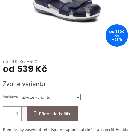
od 1 100
Kč
–51 %
od 1 100 Kč
–51 %
od
539 Kč
Měrná
Zvolte variantu
cena:
Varianta
Přidat do košíku
První kroky vašeho dítěte jsou nezapomenutelné – a Superfit Freddy