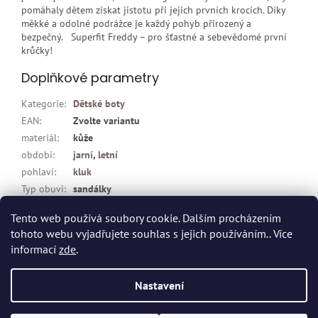
pomáhaly dětem získat jistotu při jejich prvních krocích. Díky
měkké a odolné podrážce je každý pohyb přirozený a
bezpečný. Superfit Freddy – pro šťastné a sebevědomé první
krůčky!
Doplňkové parametry
Kategorie
:
Dětské boty
EAN
:
Zvolte variantu
materiál
:
kůže
období
:
jarní
,
letní
pohlaví
:
kluk
Typ obuvi
:
sandálky
zapínání
:
suchý zip
Tento web používá soubory cookie. Dalším procházením
tohoto webu vyjadřujete souhlas s jejich používáním.. Více
Z
informací
zde
.
á
p
Vytvořil Shoptet
Nastavení
a
t
Copyright 2026
Dvort.cz - Zdravotnické potřeby
. Všechna práva