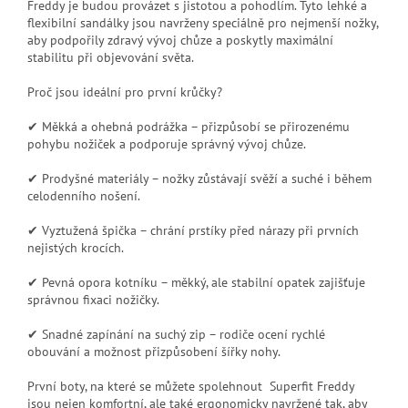
Freddy je budou provázet s jistotou a pohodlím. Tyto lehké a
flexibilní sandálky jsou navrženy speciálně pro nejmenší nožky,
aby podpořily zdravý vývoj chůze a poskytly maximální
stabilitu při objevování světa.
Proč jsou ideální pro první krůčky?
✔ Měkká a ohebná podrážka – přizpůsobí se přirozenému
pohybu nožiček a podporuje správný vývoj chůze.
✔ Prodyšné materiály – nožky zůstávají svěží a suché i během
celodenního nošení.
✔ Vyztužená špička – chrání prstíky před nárazy při prvních
nejistých krocích.
✔ Pevná opora kotníku – měkký, ale stabilní opatek zajišťuje
správnou fixaci nožičky.
✔ Snadné zapínání na suchý zip – rodiče ocení rychlé
obouvání a možnost přizpůsobení šířky nohy.
První boty, na které se můžete spolehnout Superfit Freddy
jsou nejen komfortní, ale také ergonomicky navržené tak, aby