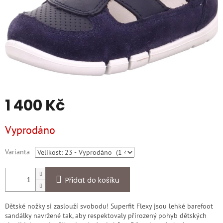
1 400 Kč
Měrná
Vyprodáno
cena:
Varianta
Přidat do košíku
Dětské nožky si zaslouží svobodu! Superfit Flexy jsou lehké barefoot
sandálky navržené tak, aby respektovaly přirozený pohyb dětských