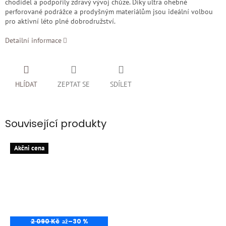
chodidel a podpořily zdravý vývoj chůze. Díky ultra ohebné
perforované podrážce a prodyšným materiálům jsou ideální volbou
pro aktivní léto plné dobrodružství.
Detailní informace
HLÍDAT
ZEPTAT SE
SDÍLET
Související produkty
Akčni cena
2 090 Kč
–30 %
až