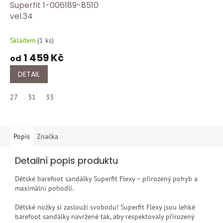
Superfit 1-006189-8510
vel.34
Skladem
(
1 ks
)
1 459 Kč
od
DETAIL
27
31
33
Popis
Značka
Detailní popis produktu
Dětské barefoot sandálky Superfit Flexy – přirozený pohyb a
maximální pohodlí.
Dětské nožky si zaslouží svobodu! Superfit Flexy jsou lehké
barefoot sandálky navržené tak, aby respektovaly přirozený