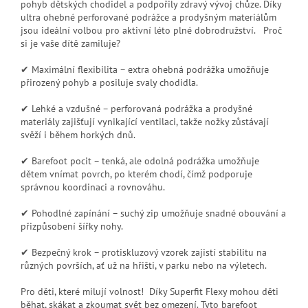
pohyb dětských chodidel a podpořily zdravý vývoj chůze. Díky
ultra ohebné perforované podrážce a prodyšným materiálům
jsou ideální volbou pro aktivní léto plné dobrodružství. Proč
si je vaše dítě zamiluje?
✔ Maximální flexibilita – extra ohebná podrážka umožňuje
přirozený pohyb a posiluje svaly chodidla.
✔ Lehké a vzdušné – perforovaná podrážka a prodyšné
materiály zajišťují vynikající ventilaci, takže nožky zůstávají
svěží i během horkých dnů.
✔ Barefoot pocit – tenká, ale odolná podrážka umožňuje
dětem vnímat povrch, po kterém chodí, čímž podporuje
správnou koordinaci a rovnováhu.
✔ Pohodlné zapínání – suchý zip umožňuje snadné obouvání a
přizpůsobení šířky nohy.
✔ Bezpečný krok – protiskluzový vzorek zajistí stabilitu na
různých površích, ať už na hřišti, v parku nebo na výletech.
Pro děti, které milují volnost! Díky Superfit Flexy mohou děti
běhat, skákat a zkoumat svět bez omezení. Tyto barefoot