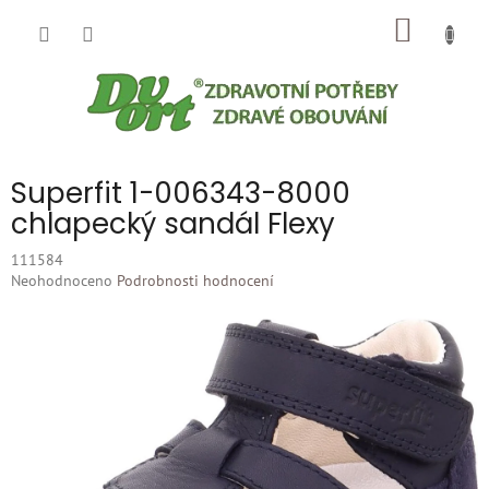
Přejít
NÁKUP
na
obsah
KOŠÍK
Superfit 1-006343-8000
chlapecký sandál Flexy
111584
Průměrné
Neohodnoceno
Podrobnosti hodnocení
hodnocení
produktu
je
0,0
z
5
hvězdiček.