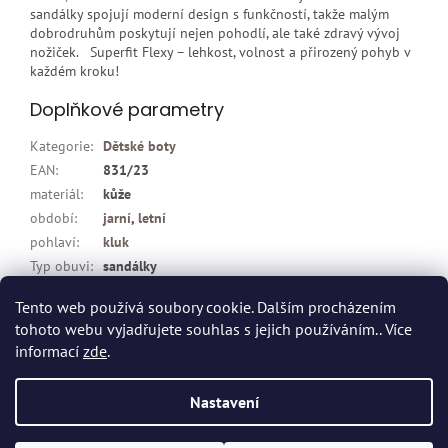
sandálky spojují moderní design s funkčností, takže malým
dobrodruhům poskytují nejen pohodlí, ale také zdravý vývoj
nožiček. Superfit Flexy – lehkost, volnost a přirozený pohyb v
každém kroku!
Doplňkové parametry
Kategorie
:
Dětské boty
EAN
:
831/23
materiál
:
kůže
období
:
jarní
,
letní
pohlaví
:
kluk
Typ obuvi
:
sandálky
zapínání
:
suchý zip
Tento web používá soubory cookie. Dalším procházením
tohoto webu vyjadřujete souhlas s jejich používáním.. Více
Z
informací
zde
.
á
p
Vytvořil Shoptet
Nastavení
a
t
Copyright 2026
Dvort.cz - Zdravotnické potřeby
. Všechna práva