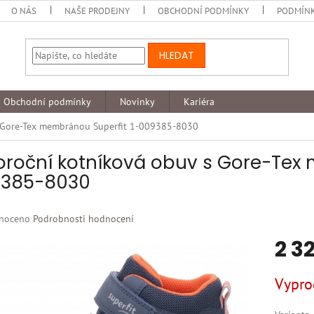
O NÁS
NAŠE PRODEJNY
OBCHODNÍ PODMÍNKY
PODMÍNK
HLEDAT
Obchodní podmínky
Novinky
Kariéra
s Gore-Tex membránou Superfit 1-009385-8030
oroční kotníková obuv s Gore-Tex 
385-8030
né
noceno
Podrobnosti hodnocení
ní
2 3
u
Měrná
Vypro
cena:
k.