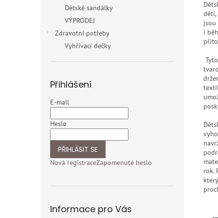
Děts
Dětské sandálky
děti
VÝPRODEJ
jsou
i bě
Zdravotní potřeby
přit
Vyhřívací dečky
Tyto
tvar
drže
Přihlášení
texti
umož
E-mail
posk
Heslo
Děts
vyho
navr
PŘIHLÁSIT SE
podrá
mate
Nová registrace
Zapomenuté heslo
rok.
který
proc
Informace pro Vás