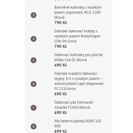
Bavlněné kalhotky s vysokým
pasem poporodní /RLX 5200
tělová
790 Kč
Dámské stahovací kraťasy s
vysokým pasem BodyShaper
COK 04 černá
790 Kč
Stahovací kalhotky pro ploché
bříško Cok 01 tělová
490 Kč
Dámské masážní stahovací
legíny 3/4 s vysokým pasem –
anticelulitidní capri shapewear
FC 123/černa
690 Kč
Stahovací pás Farmacell
Siluette FC605/tělová
690 Kč
Pás žeberní pánský BORT 102
800
699 Kč