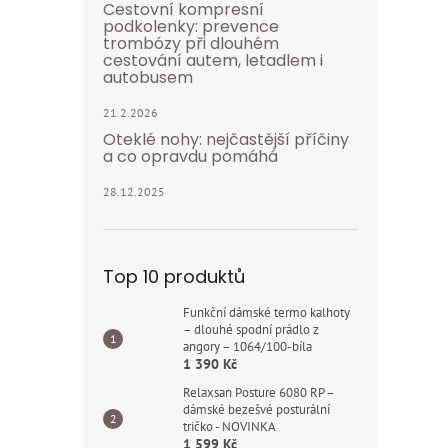
Cestovní kompresní
podkolenky: prevence
trombózy při dlouhém
cestování autem, letadlem i
autobusem
21.2.2026
Oteklé nohy: nejčastější příčiny
a co opravdu pomáhá
28.12.2025
Top 10 produktů
Funkční dámské termo kalhoty
– dlouhé spodní prádlo z
angory – 1064/100-bíla
1 390 Kč
Relaxsan Posture 6080 RP –
dámské bezešvé posturální
tričko - NOVINKA
1 599 Kč