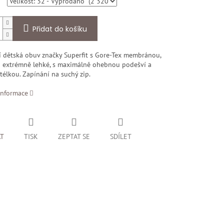
Přidat do košíku
í dětská obuv značky Superfit s Gore-Tex membránou,
u extrémně lehké, s maximálně ohebnou podešví a
stélkou. Zapínání na suchý zip.
informace
AT
TISK
ZEPTAT SE
SDÍLET