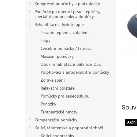
n
Kompresní punčochy a podkolenky
e
Pomůcky po operaci prsu – epitézy,
l
speciální podprsenky a doplňky
Rehabilitace a fyzioterapie
Terapie teplem a chladem
Tejpy
Cvičební pomůcky / Fitness
Masážní pomůcky
Obuv rehabilitační balanční Dux
Polohovací a antidekubitní pomůcky
Zdravé spaní
Relaxační polštáře
Pomůcky pro sebeobsluhu
Ponožky
Souv
Terapeutické hmoty
Kompenzační pomůcky
Akčni
Kojící, těhotenské a poporodní zboží
Kojici podprsenky