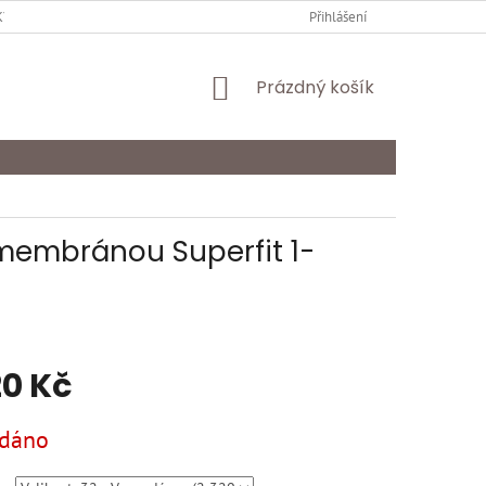
Y OCHRANY OSOBNÍCH ÚDAJŮ
KARIÉRA
Přihlášení
ODSTOUPENÍ OD SMLOU
NÁKUPNÍ
Prázdný košík
KOŠÍK
membránou Superfit 1-
20 Kč
dáno