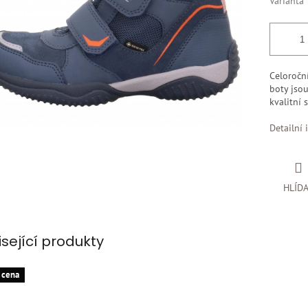
Varianta
Celoročn
boty jso
kvalitní 
Detailní 
HLÍD
isející produkty
 cena