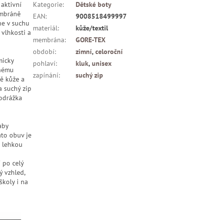
aktivní
Kategorie
:
Dětské boty
embráně
EAN
:
9008518499997
ne v suchu
materiál
:
kůže/textil
vlhkosti a
membrána
:
GORE-TEX
období
:
zimní
,
celoroční
micky
pohlaví
:
kluk
,
unisex
vnému
zapínání
:
suchý zip
ně kůže a
a suchý zip
odrážka
aby
to obuv je
a lehkou
 po celý
ý vzhled,
školy i na