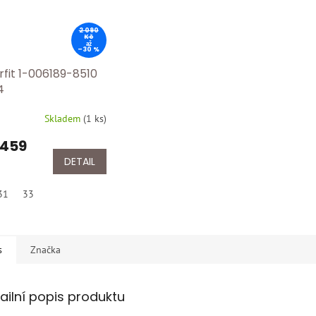
2 090
Kč
až
–30 %
rfit 1-006189-8510
4
Skladem
(
1 ks
)
 459
DETAIL
31
33
s
Značka
ailní popis produktu