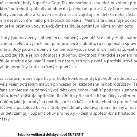
ké celoroční boty Superfit s Gore-Tex membránou jsou ideální volbou pro 
, které potřebují spolehlivou obuv do jakéhokoli počasí. Díky Gore-Tex m
 boty voděodolné a zároveň prodyšné, což zajišťuje, že dětská noha zůsta
hem deštivých dní nebo při skocích do kaluží. Membrána umožňuje odvod 
om brání průniku vody zvenčí, čímž zajišťuje optimální klima uvnitř boty.
 boty jsou navrženy s ohledem na správný vývoj dětské nohy. Mají anato
ovanou stélku a vyztuženou patu pro lepší stabilitu, což napomáhá sprá
ní těla. Boty jsou vyrobeny z kombinace vysoce kvalitních materiálů, včet
lu, což zajišťuje jejich odolnost a dlouhou životnost. Praktické zapínání n
ňuje snadné obouvání i menším dětem, zatímco pevná a protiskluzová p
ytuje bezpečný krok na různých površích.
ká celoroční obuv Superfit pro holky kombinuje styl, pohodlí a odolnost, 
věla všem potřebám malých princezen při každodenním dobrodružství. Ta
žena s ohledem na zdravý vývoj dětských nohou, nabízí podporu klenby 
žku, která zajišťuje optimální flexibilitu při chůzi a běhu. Díky kvalitním
riálům, jako je prodyšná textilie a měkká kůže, je bota vhodná pro nošení
 Růžové a pastelové barvy s drobnými detaily dodávají obuvi jemný a hrav
 si děti zamilují. Superfit obuv pro holky – ideální společník na hřiště, do 
házky.