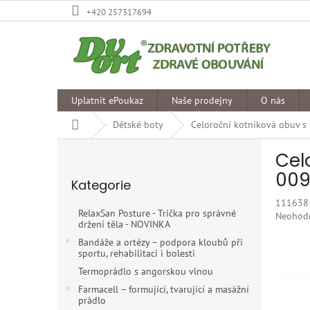
Přejít
+420 257317694
na
obsah
Uplatnit ePoukaz
Naše prodejny
O nás
Domů
Dětské boty
Celoroční kotníková obuv 
P
Cel
o
Přeskočit
s
009
Kategorie
kategorie
t
111638
r
RelaxSan Posture - Trička pro správné
Průměr
Neohod
a
držení těla - NOVINKA
hodnoce
n
produkt
Bandáže a ortézy – podpora kloubů při
n
sportu, rehabilitaci i bolesti
je
í
0,0
Termoprádlo s angorskou vlnou
p
z
Farmacell – formující, tvarující a masážní
5
a
prádlo
hvězdiče