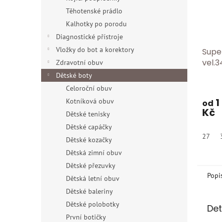
Těhotenské prádlo
Kalhotky po porodu
Diagnostické přístroje
Vložky do bot a korektory
Supe
vel.3
Zdravotní obuv
Dětské boty
Celoroční obuv
1
Kotníková obuv
od
Kč
Dětské tenisky
Dětské capáčky
27
Dětské kozačky
Dětská zimní obuv
Dětské přezuvky
Popi
Dětská letní obuv
Dětské baleriny
Dětské polobotky
Det
První botičky