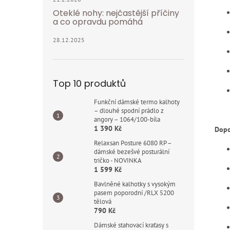
Oteklé nohy: nejčastější příčiny
a co opravdu pomáhá
28.12.2025
Top 10 produktů
Funkční dámské termo kalhoty
– dlouhé spodní prádlo z
angory – 1064/100-bíla
1 390 Kč
Dopo
Relaxsan Posture 6080 RP –
dámské bezešvé posturální
tričko - NOVINKA
1 599 Kč
Bavlněné kalhotky s vysokým
pasem poporodní /RLX 5200
tělová
790 Kč
Dámské stahovací kraťasy s