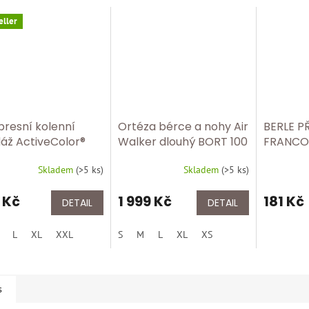
eller
resní kolenní
Ortéza bérce a nohy Air
BERLE P
áž ActiveColor®
Walker dlouhý BORT 100
FRANCO
 1440 Tělová
300
DURALOV
Skladem
(
>5 ks
)
Skladem
(
>5 ks
)
NOSNOS
 Kč
1 999 Kč
181 Kč
DETAIL
DETAIL
L
XL
XXL
S
M
L
XL
XS
s