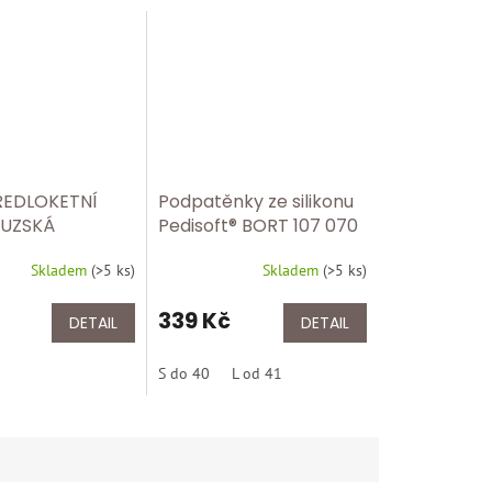
ŘEDLOKETNÍ
Podpatěnky ze silikonu
UZSKÁ
Pedisoft® BORT 107 070
Á FD 93
Skladem
(
>5 ks
)
Skladem
(
>5 ks
)
T 150KG
339 Kč
DETAIL
DETAIL
S do 40
L od 41