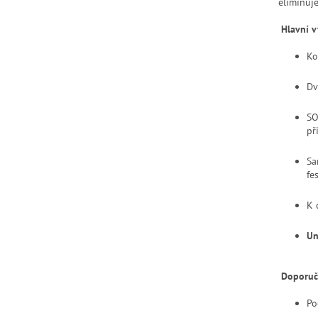
eliminuje
Hlavní 
Ko
Dv
SO
př
Sa
fe
K 
Un
Doporuč
Po