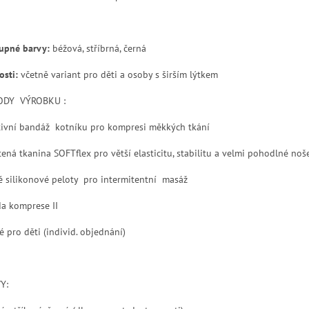
upné barvy:
béžová, stříbrná, černá
osti:
včetně variant pro děti a osoby s širším lýtkem
ODY VÝROBKU :
tivní bandáž kotníku pro kompresi měkkých tkání
etená tkanina SOFTflex pro větší elasticitu, stabilitu a velmi pohodlné noš
ě silikonové peloty pro intermitentní masáž
da komprese II
é pro děti
(individ. objednání)
Y: