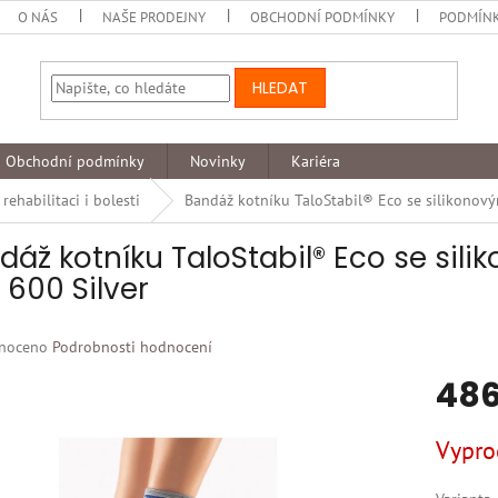
O NÁS
NAŠE PRODEJNY
OBCHODNÍ PODMÍNKY
PODMÍNK
HLEDAT
Obchodní podmínky
Novinky
Kariéra
ehabilitaci i bolesti
Bandáž kotníku TaloStabil® Eco se silikonov
dáž kotníku TaloStabil® Eco se sil
 600 Silver
né
noceno
Podrobnosti hodnocení
ní
486
u
Měrná
Vypro
cena:
k.