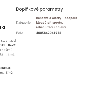
Doplňkové parametry
Bandáže a ortézy – podpora
Kategorie
:
kloubů při sportu,
u a
rehabilitaci i bolesti
EAN
:
4005862041938
stabilizaci
u
SOFTflex®
m nošení.
kání, čímž
elikostí
emu, čímž