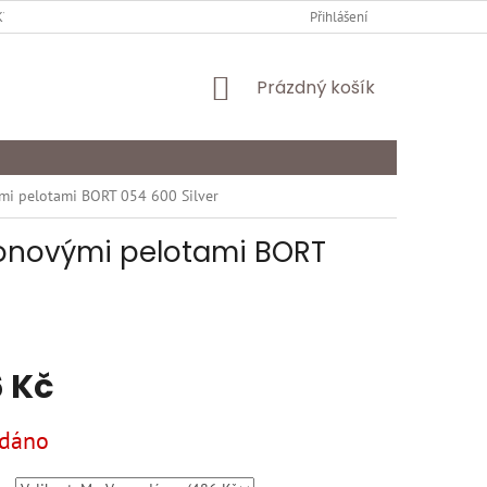
Y OCHRANY OSOBNÍCH ÚDAJŮ
KARIÉRA
Přihlášení
ODSTOUPENÍ OD SMLOU
NÁKUPNÍ
Prázdný košík
KOŠÍK
ými pelotami BORT 054 600 Silver
ikonovými pelotami BORT
 Kč
dáno