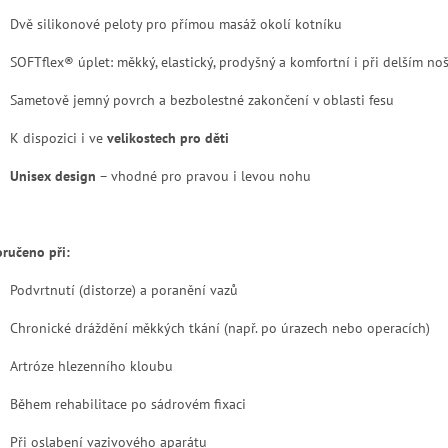
Dvě silikonové peloty pro přímou masáž okolí kotníku
SOFTflex® úplet: měkký, elastický, prodyšný a komfortní i při delším no
Sametově jemný povrch a bezbolestné zakončení v oblasti fesu
K dispozici i ve
velikostech pro děti
Unisex design
– vhodné pro pravou i levou nohu
ručeno při:
Podvrtnutí (distorze) a poranění vazů
Chronické dráždění měkkých tkání (např. po úrazech nebo operacích)
Artróze hlezenního kloubu
Během rehabilitace po sádrovém fixaci
Při oslabení vazivového aparátu