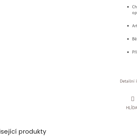
Ch
op
Ar
Bě
Př
Detailní 
HLÍD
isející produkty