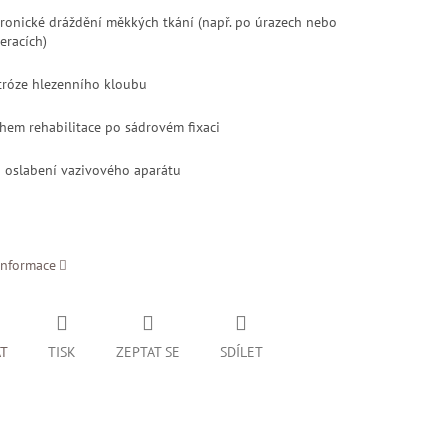
ronické dráždění měkkých tkání (např. po úrazech nebo
eracích)
tróze hlezenního kloubu
hem rehabilitace po sádrovém fixaci
i oslabení vazivového aparátu
informace
AT
TISK
ZEPTAT SE
SDÍLET