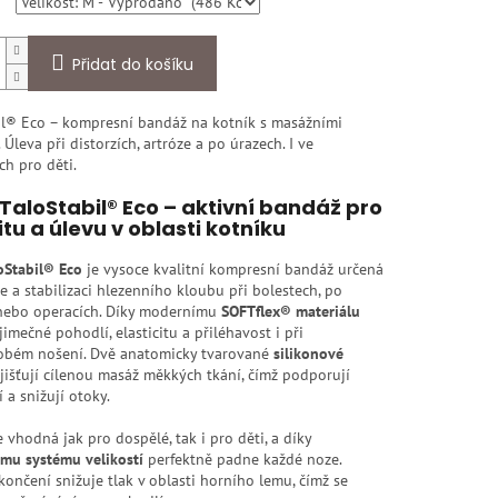
Přidat do košíku
il® Eco – kompresní bandáž na kotník s masážními
 Úleva při distorzích, artróze a po úrazech. I ve
ch pro děti.
TaloStabil® Eco – aktivní bandáž pro
itu a úlevu v oblasti kotníku
oStabil® Eco
je vysoce kvalitní kompresní bandáž určená
 a stabilizaci hlezenního kloubu při bolestech, po
nebo operacích. Díky modernímu
SOFTflex® materiálu
jimečné pohodlí, elasticitu a přiléhavost i při
bém nošení. Dvě anatomicky tvarované
silikonové
jišťují cílenou masáž měkkých tkání, čímž podporují
 a snižují otoky.
 vhodná jak pro dospělé, tak i pro děti, a díky
ému systému velikostí
perfektně padne každé noze.
ončení snižuje tlak v oblasti horního lemu, čímž se