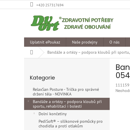
Přejít
+420 257317694
na
obsah
Uplatnit ePoukaz
Naše prodejny
O nás
Domů
Bandáže a ortézy – podpora kloubů při sportu, r
P
Ban
o
Přeskočit
s
054
Kategorie
kategorie
t
111159
r
RelaxSan Posture - Trička pro správné
Průměr
Neohod
a
držení těla - NOVINKA
hodnoce
n
produkt
Bandáže a ortézy – podpora kloubů při
n
sportu, rehabilitaci i bolesti
je
í
0,0
Dolní končetiny
p
z
PediSoft® – silikonové pomůcky pro
5
a
chodidla a proti otlakům
hvězdiče