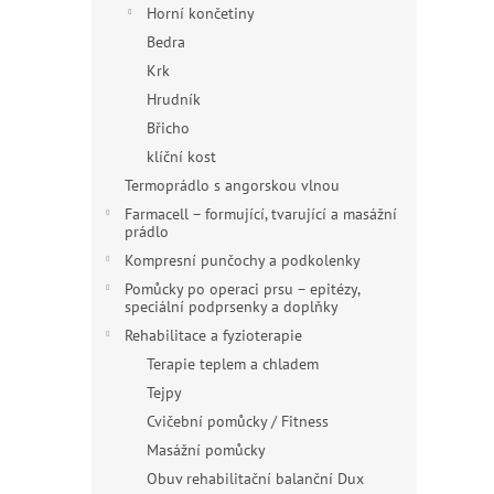
n
Horní končetiny
e
Bedra
l
Krk
Hrudník
Břicho
klíční kost
Termoprádlo s angorskou vlnou
Farmacell – formující, tvarující a masážní
prádlo
Kompresní punčochy a podkolenky
Pomůcky po operaci prsu – epitézy,
speciální podprsenky a doplňky
Rehabilitace a fyzioterapie
Terapie teplem a chladem
Tejpy
Cvičební pomůcky / Fitness
Masážní pomůcky
Obuv rehabilitační balanční Dux