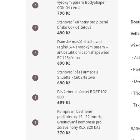
vysokým pasem BodyShaper
COK 04 černá
790 Kč
Dost
Stahovací kalhotky pro ploché
bříško Cok 01 tělová
490 Kč
Velik
Dámské masážní stahovací
VÝH
legíny 3/4 s vysokým pasem –
anticelulitidní capri shapewear
- Ak
FC 123/černa
690 Kč
- Pl
Stahovací pás Farmacell
Siluette FC605/tělová
- Dv
690 Kč
Pás žeberní pánský BORT 102
- Tří
800
699 Kč
- Tak
Kompresní bavlněné
podkolenky 18–22 mmHg |
Graduovaná komprese pro
zdravé nohy RLX 820 bílá
BARV
370 Kč