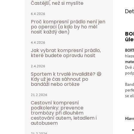
Častější, než si myslíte
Det
6.4.2026
Proč kompresní prádlo není jen
po operaci (a kdo by ho měl
nosit každý den)
BOR
úle
4.4.2026
Jak vybrat kompresní prádlo,
BORT
které budete opravdu nosit
hlez
mate
2.4.2026
Dvě 
podp
Sportem k trvalé invaliditě? 😄
Kdy už je čas sáhnout po
bandáži nebo ortéze
Band
perf
21.2.2026
se e
Cestovní kompresní
podkolenky: prevence
trombózy při dlouhém
cestování autem, letadlem i
Hlav
autobusem
21.2.2026