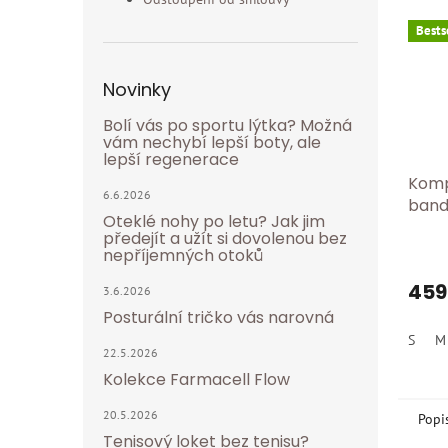
Bests
Novinky
Bolí vás po sportu lýtka? Možná
vám nechybí lepší boty, ale
lepší regenerace
Komp
6.6.2026
band
Oteklé nohy po letu? Jak jim
BORT
předejít a užít si dovolenou bez
nepříjemných otoků
459
3.6.2026
Posturální tričko vás narovná
S
M
22.5.2026
Kolekce Farmacell Flow
20.5.2026
Popi
Tenisový loket bez tenisu?