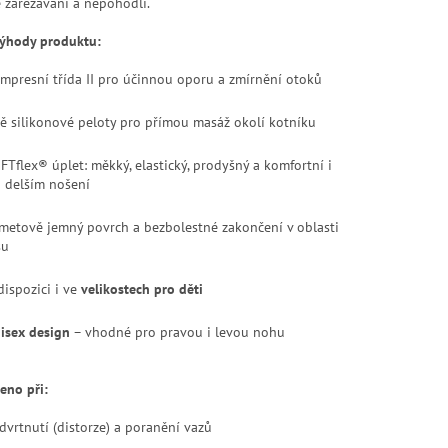
 zařezávání a nepohodlí.
výhody produktu:
mpresní třída II pro účinnou oporu a zmírnění otoků
ě silikonové peloty pro přímou masáž okolí kotníku
FTflex® úplet: měkký, elastický, prodyšný a komfortní i
i delším nošení
metově jemný povrch a bezbolestné zakončení v oblasti
su
dispozici i ve
velikostech pro děti
isex design
– vhodné pro pravou i levou nohu
eno při:
dvrtnutí (distorze) a poranění vazů