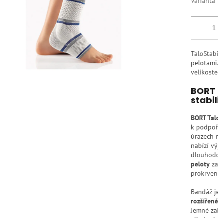
Varianta
TaloStab
pelotami.
velikoste
BORT 
stabil
BORT Tal
k podpoře
úrazech 
nabízí vý
dlouhodo
peloty
za
prokrvení
Bandáž je
rozšířen
Jemné zak