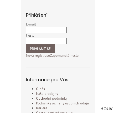
Přihlášení
E-mail
Heslo
PŘIHLÁSIT SE
Nová registrace
Zapomenuté heslo
Informace pro Vás
O nás
Naše prodejny
Obchodní podmínky
Podmínky ochrany osobních údajů
Souv
Kariéra
Odstoupení od smlouvy