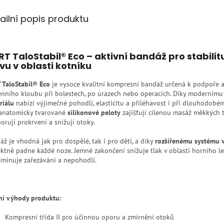
ailní popis produktu
T TaloStabil® Eco – aktivní bandáž pro stabilit
vu v oblasti kotníku
 TaloStabil® Eco
je vysoce kvalitní kompresní bandáž určená k podpoře a 
enního kloubu při bolestech, po úrazech nebo operacích. Díky moderním
riálu
nabízí výjimečné pohodlí, elasticitu a přiléhavost i při dlouhodobé
anatomicky tvarované
silikonové peloty
zajišťují cílenou masáž měkkých t
orují prokrvení a snižují otoky.
áž je vhodná jak pro dospělé, tak i pro děti, a díky
rozšířenému systému v
ektně padne každé noze. Jemné zakončení snižuje tlak v oblasti horního l
liminuje zařezávání a nepohodlí.
ní výhody produktu:
Kompresní třída II pro účinnou oporu a zmírnění otoků