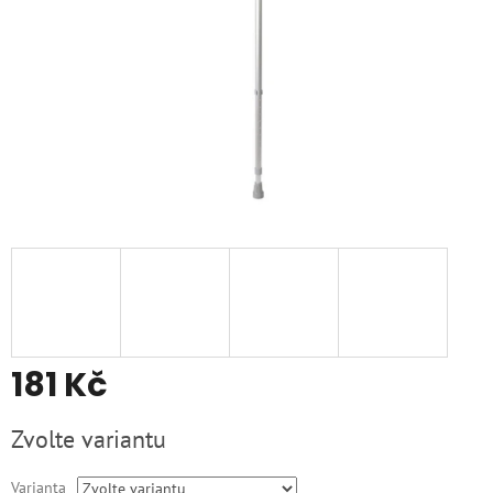
181 Kč
Měrná
Zvolte variantu
cena:
Varianta