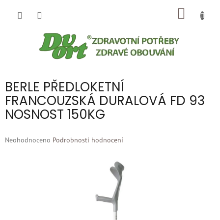
Přejít
NÁKUP
na
obsah
KOŠÍK
BERLE PŘEDLOKETNÍ
FRANCOUZSKÁ DURALOVÁ FD 93
NOSNOST 150KG
Průměrné
Neohodnoceno
Podrobnosti hodnocení
hodnocení
produktu
je
0,0
z
5
hvězdiček.