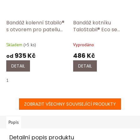
Bandáž kolenní Stabilo®
Bandáž kotníku
s otvorem pro patellu
TaloStabil® Eco se
BORT 114 150 Tělová
silikonovými pelotami
BORT 054 600 Silver
Skladem
(
>5 ks
)
Vyprodáno
935 Kč
486 Kč
od
DETAIL
DETAIL
1
ZOBRAZIT VŠECHNY SOUVISEJÍCÍ PRODUKTY
Popis
Detailní popis produktu