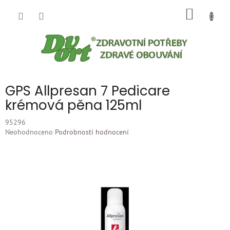
Přejít
NÁKUP
na
obsah
KOŠÍK
GPS Allpresan 7 Pedicare
krémová pěna 125ml
95296
Průměrné
Neohodnoceno
Podrobnosti hodnocení
hodnocení
produktu
je
0,0
z
5
hvězdiček.