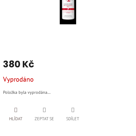
380 Kč
Měrná
Vyprodáno
cena:
Položka byla vyprodána…
HLÍDAT
ZEPTAT SE
SDÍLET