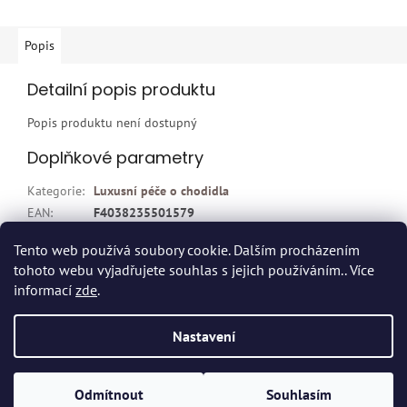
Popis
Detailní popis produktu
Popis produktu není dostupný
Doplňkové parametry
Kategorie
:
Luxusní péče o chodidla
EAN
:
F4038235501579
Položka byla vyprodána…
Tento web používá soubory cookie. Dalším procházením
tohoto webu vyjadřujete souhlas s jejich používáním.. Více
Z
informací
zde
.
á
p
Vytvořil Shoptet
Nastavení
a
t
Copyright 2026
Dvort.cz - Zdravotnické potřeby
. Všechna práva
í
Odmítnout
Souhlasím
vyhrazena.