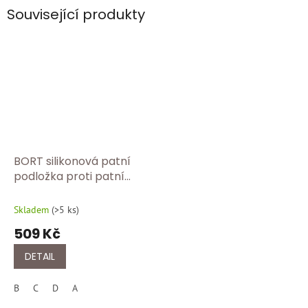
Související produkty
BORT silikonová patní
podložka proti patní
ostruze | Gelový
polštářek do bot | 1 pár
Skladem
(
>5 ks
)
950 220
509 Kč
DETAIL
B
C
D
A