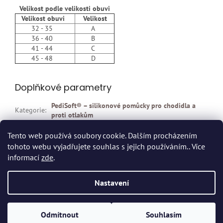
Velikost podle velikosti obuvi
Velikost obuvi
Velikost
32 - 35
A
36 - 40
B
41 - 44
C
45 - 48
D
Doplňkové parametry
PediSoft® – silikonové pomůcky pro chodidla a
Kategorie
:
proti otlakům
EAN
:
Zvolte variantu
Tento web používá soubory cookie. Dalším procházením
tohoto webu vyjadřujete souhlas s jejich používáním.. Více
Z
informací
zde
.
á
p
Vytvořil Shoptet
Nastavení
a
t
Copyright 2026
Dvort.cz - Zdravotnické potřeby
. Všechna práva
í
Odmítnout
Souhlasím
vyhrazena.