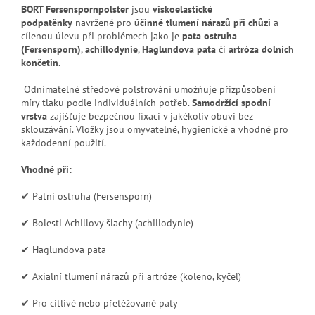
BORT Fersenspornpolster
jsou
viskoelastické
podpatěnky
navržené pro
účinné tlumení nárazů při chůzi
a
cílenou úlevu při problémech jako je
pata ostruha
(Fersensporn)
,
achillodynie
,
Haglundova pata
či
artróza dolních
končetin
.
Odnímatelné středové polstrování umožňuje přizpůsobení
míry tlaku podle individuálních potřeb.
Samodržící spodní
vrstva
zajišťuje bezpečnou fixaci v jakékoliv obuvi bez
sklouzávání. Vložky jsou omyvatelné, hygienické a vhodné pro
každodenní použití.
Vhodné při:
✔ Patní ostruha (Fersensporn)
✔ Bolesti Achillovy šlachy (achillodynie)
✔ Haglundova pata
✔ Axialní tlumení nárazů při artróze (koleno, kyčel)
✔ Pro citlivé nebo přetěžované paty