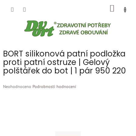
Přejít
NÁKUP
na
obsah
KOŠÍK
BORT silikonová patní podložka
proti patní ostruze | Gelový
polštářek do bot | 1 pár 950 220
Průměrné
Neohodnoceno
Podrobnosti hodnocení
hodnocení
produktu
je
0,0
z
5
hvězdiček.