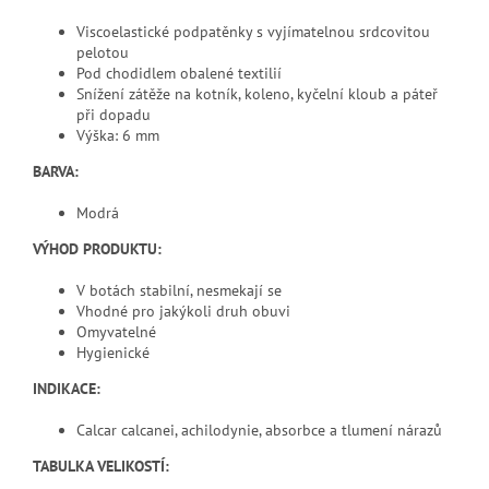
Viscoelastické podpatěnky s vyjímatelnou srdcovitou
pelotou
Pod chodidlem obalené textilií
Snížení zátěže na kotník, koleno, kyčelní kloub a páteř
při dopadu
Výška: 6 mm
BARVA:
Modrá
VÝHOD PRODUKTU:
V botách stabilní, nesmekají se
Vhodné pro jakýkoli druh obuvi
Omyvatelné
Hygienické
INDIKACE:
Calcar calcanei, achilodynie, absorbce a tlumení nárazů
TABULKA VELIKOSTÍ: