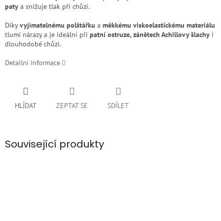
paty
a snižuje tlak při chůzi.
Díky
vyjímatelnému polštářku
a
měkkému viskoelastickému materiálu
tlumí nárazy a je ideální při
patní ostruze, zánětech Achillovy šlachy
i
dlouhodobé chůzi.
Detailní informace
HLÍDAT
ZEPTAT SE
SDÍLET
Související produkty