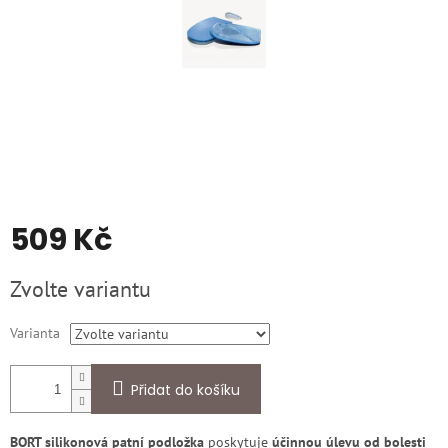
509 Kč
Měrná
Zvolte variantu
cena:
Varianta
Přidat do košíku
BORT silikonová patní podložka
poskytuje
účinnou úlevu od bolesti