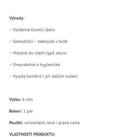
Výhody:
– Výměnné tlumicí jádro
– Samodržící – neklouže v botě
– Vhodné do všech typů obuvi
– Omyvatelné a hygienické
– Vysoký komfort i při delším nošení
Výška:
6 mm
Balení:
1 pár
Použití:
univerzální, levá i pravá noha
VLASTNOSTI PRODUKTU: