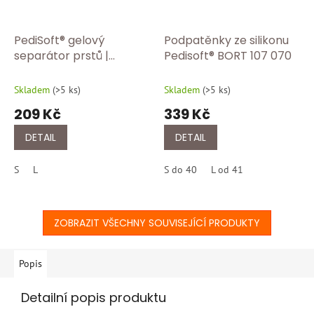
PediSoft® gelový
Podpatěnky ze silikonu
separátor prstů |
Pedisoft® BORT 107 070
Korektor prstů &
ochrana proti otlakům |
Skladem
(
>5 ks
)
Skladem
(
>5 ks
)
2 ks 107 010
209 Kč
339 Kč
DETAIL
DETAIL
S
L
S do 40
L od 41
ZOBRAZIT VŠECHNY SOUVISEJÍCÍ PRODUKTY
Popis
Detailní popis produktu