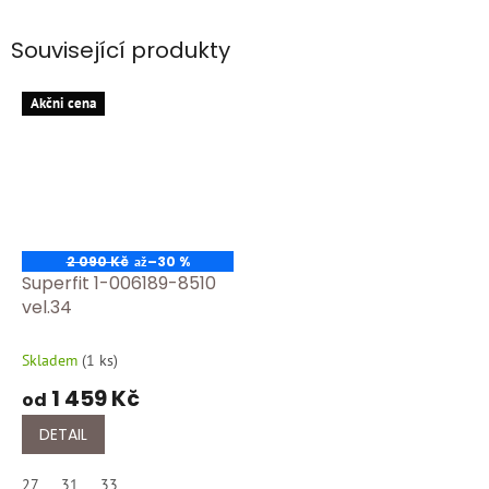
Související produkty
Akčni cena
2 090 Kč
–30 %
až
Superfit 1-006189-8510
vel.34
Skladem
(
1 ks
)
1 459 Kč
od
DETAIL
27
31
33