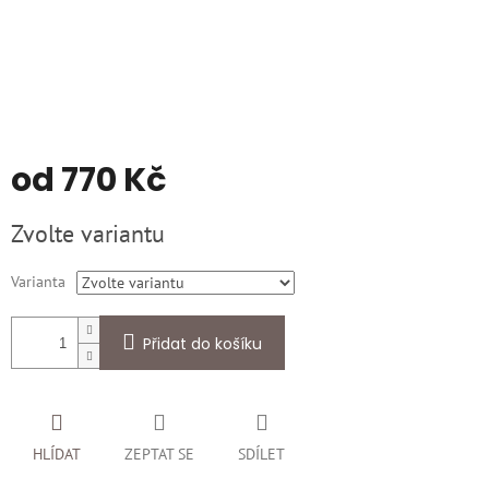
od
770 Kč
Měrná
Zvolte variantu
cena:
Varianta
Přidat do košíku
HLÍDAT
ZEPTAT SE
SDÍLET