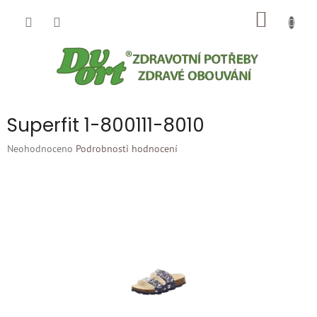
Přejít
NÁKUP
na
obsah
KOŠÍK
Superfit 1-800111-8010
Průměrné
Neohodnoceno
Podrobnosti hodnocení
hodnocení
produktu
je
0,0
z
5
hvězdiček.