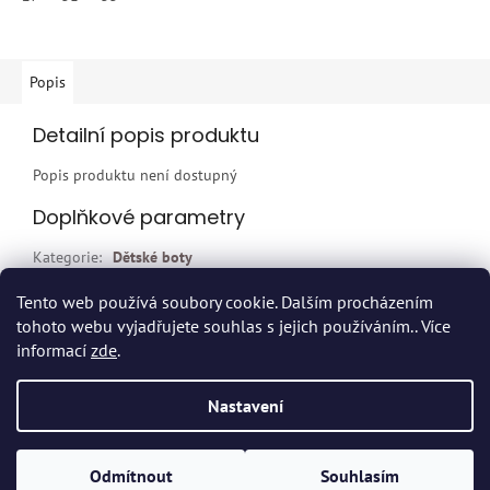
Popis
Detailní popis produktu
Popis produktu není dostupný
Doplňkové parametry
Kategorie
:
Dětské boty
EAN
:
Zvolte variantu
Tento web používá soubory cookie. Dalším procházením
tohoto webu vyjadřujete souhlas s jejich používáním.. Více
Z
informací
zde
.
á
p
Vytvořil Shoptet
Nastavení
a
t
Copyright 2026
Dvort.cz - Zdravotnické potřeby
. Všechna práva
í
Odmítnout
Souhlasím
vyhrazena.