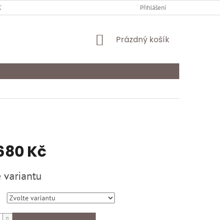
Y OCHRANY OSOBNÍCH ÚDAJŮ
KARIÉRA
Přihlášení
ODSTOUPENÍ OD SMLOU
NÁKUPNÍ
Prázdný košík
KOŠÍK
680 Kč
 variantu