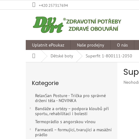
Přejít
+420 257317694
na
obsah
Uplatnit ePoukaz
Naše prodejny
O nás
Domů
Dětské boty
Superfit 1-800111-2050
P
Sup
o
Přeskočit
s
Kategorie
Průměr
Neohod
kategorie
t
hodnoce
r
produkt
RelaxSan Posture - Trička pro správné
a
je
držení těla - NOVINKA
n
0,0
Bandáže a ortézy – podpora kloubů při
z
n
sportu, rehabilitaci i bolesti
5
í
Termoprádlo s angorskou vlnou
hvězdiče
p
Farmacell – formující, tvarující a masážní
a
prádlo