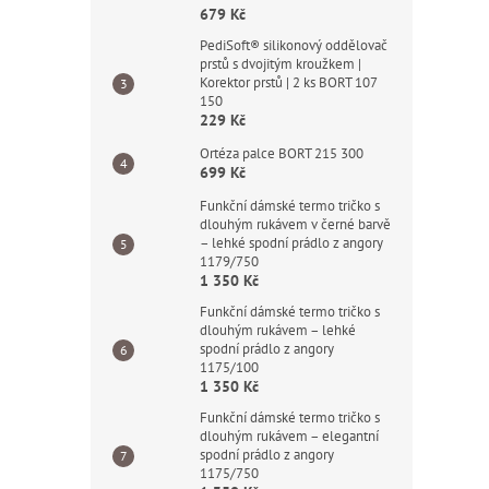
679 Kč
PediSoft® silikonový oddělovač
prstů s dvojitým kroužkem |
Korektor prstů | 2 ks BORT 107
150
229 Kč
Ortéza palce BORT 215 300
699 Kč
Funkční dámské termo tričko s
dlouhým rukávem v černé barvě
– lehké spodní prádlo z angory
1179/750
1 350 Kč
Funkční dámské termo tričko s
dlouhým rukávem – lehké
spodní prádlo z angory
1175/100
1 350 Kč
Funkční dámské termo tričko s
dlouhým rukávem – elegantní
spodní prádlo z angory
1175/750