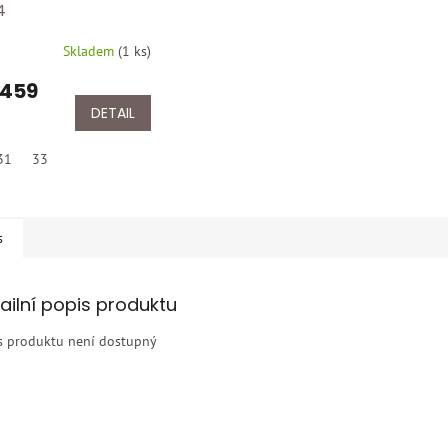
4
Skladem
(
1 ks
)
 459
DETAIL
31
33
s
ailní popis produktu
s produktu není dostupný