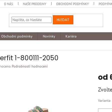
O NÁS
NAŠE PRODEJNY
OBCHODNÍ PODMÍNKY
PODMÍNK
HLEDAT
Obchodní podmínky
Novinky
Kariéra
erfit 1-800111-2050
né
noceno
Podrobnosti hodnocení
ní
od
u
Měrná
Zvolte
cena:
k.
Varianta