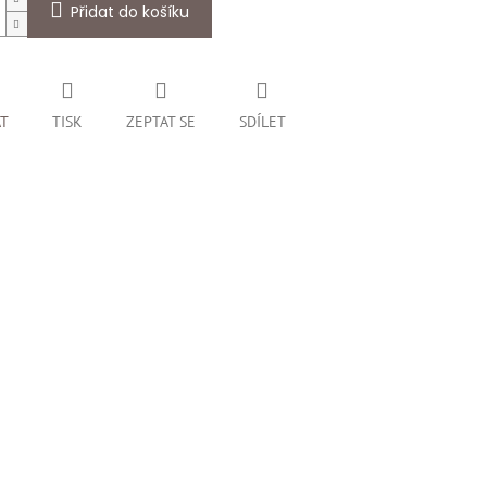
Přidat do košíku
AT
TISK
ZEPTAT SE
SDÍLET