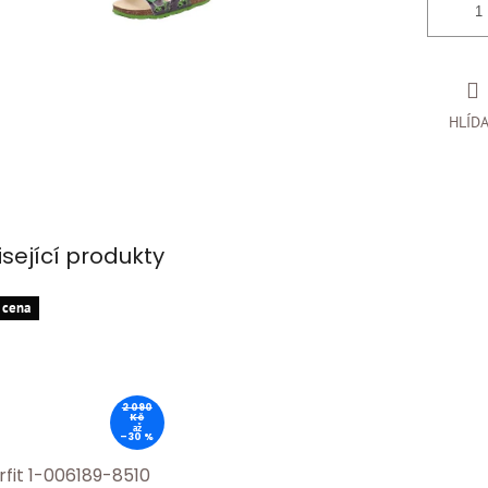
HLÍD
isející produkty
 cena
2 090
Kč
až
–30 %
rfit 1-006189-8510