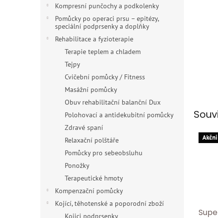
n
Kompresní punčochy a podkolenky
e
Pomůcky po operaci prsu – epitézy,
l
speciální podprsenky a doplňky
Rehabilitace a fyzioterapie
Terapie teplem a chladem
Tejpy
Cvičební pomůcky / Fitness
Masážní pomůcky
Obuv rehabilitační balanční Dux
Souv
Polohovací a antidekubitní pomůcky
Zdravé spaní
Akčni
Relaxační polštáře
Pomůcky pro sebeobsluhu
Ponožky
Terapeutické hmoty
Kompenzační pomůcky
Kojící, těhotenské a poporodní zboží
Supe
Kojici podprsenky