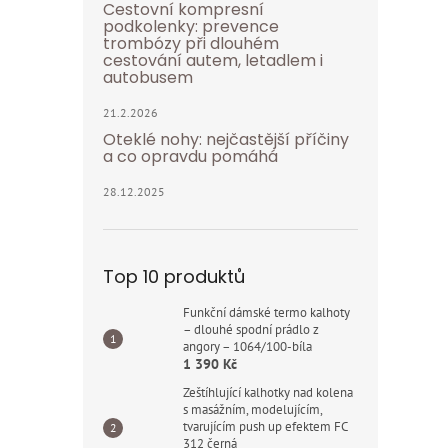
Cestovní kompresní
podkolenky: prevence
trombózy při dlouhém
cestování autem, letadlem i
autobusem
21.2.2026
Oteklé nohy: nejčastější příčiny
a co opravdu pomáhá
28.12.2025
Top 10 produktů
Funkční dámské termo kalhoty
– dlouhé spodní prádlo z
angory – 1064/100-bíla
1 390 Kč
Zeštíhlující kalhotky nad kolena
s masážním, modelujícím,
tvarujícím push up efektem FC
312 černá