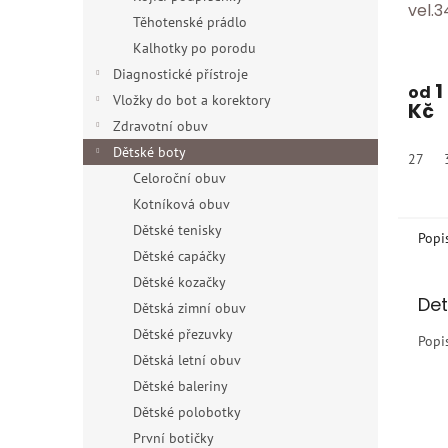
vel.3
Těhotenské prádlo
Kalhotky po porodu
Diagnostické přístroje
1
od
Vložky do bot a korektory
Kč
Zdravotní obuv
Dětské boty
27
Celoroční obuv
Kotníková obuv
Dětské tenisky
Popi
Dětské capáčky
Dětské kozačky
Det
Dětská zimní obuv
Dětské přezuvky
Popi
Dětská letní obuv
Dětské baleriny
Dětské polobotky
První botičky