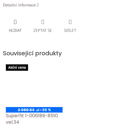
Detailní informace
HLÍDAT
ZEPTAT SE
SDÍLET
Související produkty
Akčni cena
2 090 Kč
–30 %
až
Superfit 1-006189-8510
vel.34