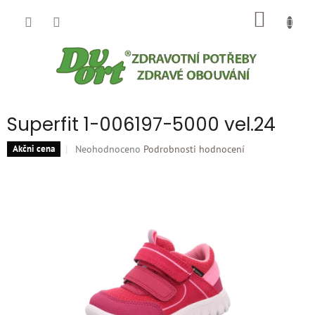
Přejít
NÁKUP
na
obsah
KOŠÍK
Superfit 1-006197-5000 vel.24
Průměrné
Neohodnoceno
Podrobnosti hodnocení
Akčni cena
hodnocení
produktu
je
0,0
z
5
hvězdiček.