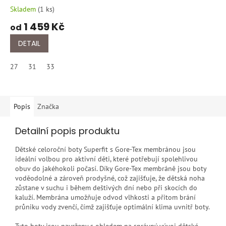
Skladem
(
1 ks
)
1 459 Kč
od
DETAIL
27
31
33
Popis
Značka
Detailní popis produktu
Dětské celoroční boty Superfit s Gore-Tex membránou jsou
ideální volbou pro aktivní děti, které potřebují spolehlivou
obuv do jakéhokoli počasí. Díky Gore-Tex membráně jsou boty
voděodolné a zároveň prodyšné, což zajišťuje, že dětská noha
zůstane v suchu i během deštivých dní nebo při skocích do
kaluží. Membrána umožňuje odvod vlhkosti a přitom brání
průniku vody zvenčí, čímž zajišťuje optimální klima uvnitř boty.
Tyto boty jsou navrženy s ohledem na správný vývoj dětské