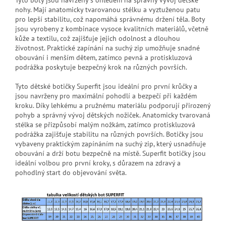
nohy. Mají anatomicky tvarovanou stélku a vyztuženou patu
pro lepší stabilitu, což napomáhá správnému držení těla. Boty
jsou vyrobeny z kombinace vysoce kvalitních materiálů, včetně
kůže a textilu, což zajišťuje jejich odolnost a dlouhou
životnost. Praktické zapínání na suchý zip umožňuje snadné
obouvání i menším dětem, zatímco pevná a protiskluzová
podrážka poskytuje bezpečný krok na různých površích.
Tyto dětské botičky Superfit jsou ideální pro první krůčky a
jsou navrženy pro maximální pohodlí a bezpečí při každém
kroku. Díky lehkému a pružnému materiálu podporují přirozený
pohyb a správný vývoj dětských nožiček. Anatomicky tvarovaná
stélka se přizpůsobí malým nožkám, zatímco protiskluzová
podrážka zajišťuje stabilitu na různých površích. Botičky jsou
vybaveny praktickým zapínáním na suchý zip, který usnadňuje
obouvání a drží botu bezpečně na místě. Superfit botičky jsou
ideální volbou pro první kroky, s důrazem na zdravý a
pohodlný start do objevování světa.