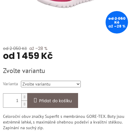
od 2 050
Kč
až –28 %
od 2 050 Kč
až –28 %
od
1 459 Kč
Měrná
Zvolte variantu
cena:
Varianta
Přidat do košíku
Celoroční obuv značky Superfit s membránou GORE-TEX. Boty jsou
extrémně lehké, s maximálně ohebnou podešví a kvalitní stélkou.
Zapínání na suchý zip.