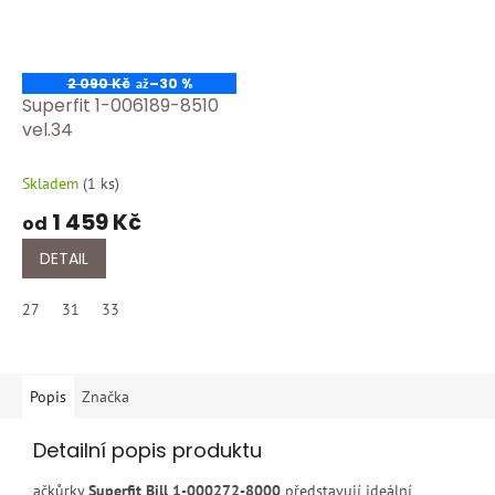
2 090 Kč
–30 %
až
Superfit 1-006189-8510
vel.34
Skladem
(
1 ks
)
1 459 Kč
od
DETAIL
27
31
33
Popis
Značka
Detailní popis produktu
ačkůrky
Superfit Bill 1-000272-8000
představují ideální