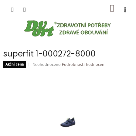
Přejít
NÁKUP
na
obsah
KOŠÍK
superfit 1-000272-8000
Průměrné
Neohodnoceno
Podrobnosti hodnocení
Akčni cena
hodnocení
produktu
je
0,0
z
5
hvězdiček.