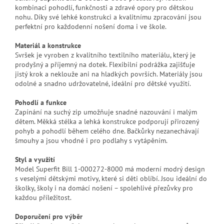
kombinaci pohodlí, funkčnosti a zdravé opory pro dětskou
nohu. Díky své lehké konstrukci a kvalitnímu zpracování jsou
perfektní pro každodenní nošení doma i ve škole.
Materiál a konstrukce
Svršek je vyroben z kvalitního textilního materiálu, který je
prodyšný a příjemný na dotek. Flexibilní podrážka zajišťuje
jistý krok a neklouže ani na hladkých površích. Materiály jsou
odolné a snadno udržovatelné, ideální pro dětské využití.
Pohodlí a funkce
Zapínání na suchý zip umožňuje snadné nazouvání i malým
dětem. Měkká stélka a lehká konstrukce podporují přirozený
pohyb a pohodlí během celého dne. Bačkůrky nezanechávají
šmouhy a jsou vhodné i pro podlahy s vytápěním.
Styl a využití
Model Superfit Bill 1-000272-8000 má moderní modrý design
s veselými dětskými motivy, které si děti oblíbí. Jsou ideální do
školky, školy i na domácí nošení – spolehlivé přezůvky pro
každou příležitost.
Doporučení pro výběr