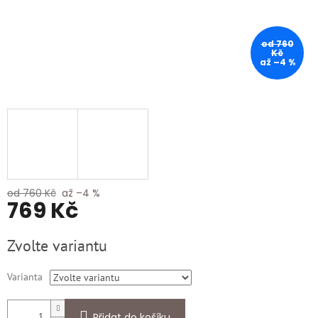
od 760
Kč
až –4 %
od 760 Kč
až –4 %
769 Kč
Měrná
Zvolte variantu
cena:
Varianta
Přidat do košíku