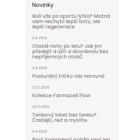
Novinky
Bolí vás po sportu lýtka? Možná
vám nechybí lepší boty, ale
lepší regenerace
6.6.2026
Oteklé nohy po letu? Jak jim
předejít a užít si dovolenou bez
nepříjemných otoků
3.6.2026
Posturální tričko vás narovná
22.5.2026
Kolekce Farmacell Flow
20.5.2026
Tenisový loket bez tenisu?
Častější, než si myslíte
6.4.2026
Proč kompresní prádlo není jen