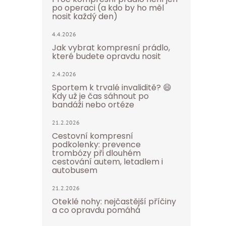
po operaci (a kdo by ho měl
nosit každý den)
4.4.2026
Jak vybrat kompresní prádlo,
které budete opravdu nosit
2.4.2026
Sportem k trvalé invaliditě? 😄
Kdy už je čas sáhnout po
bandáži nebo ortéze
21.2.2026
Cestovní kompresní
podkolenky: prevence
trombózy při dlouhém
cestování autem, letadlem i
autobusem
21.2.2026
Oteklé nohy: nejčastější příčiny
a co opravdu pomáhá