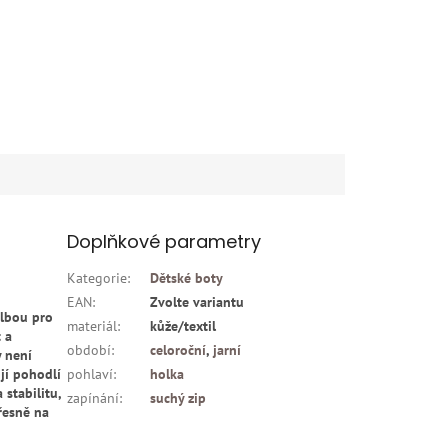
Doplňkové parametry
Kategorie
:
Dětské boty
EAN
:
Zvolte variantu
olbou pro
materiál
:
kůže/textil
 a
období
:
celoroční
,
jarní
y není
jí pohodlí
pohlaví
:
holka
 stabilitu,
zapínání
:
suchý zip
řesně na