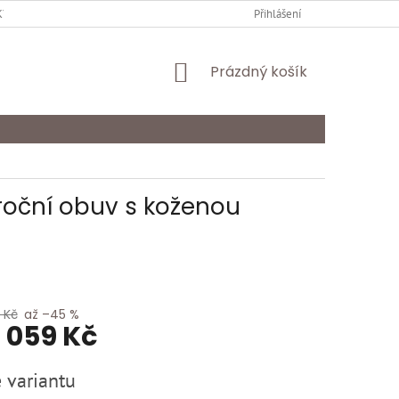
Y OCHRANY OSOBNÍCH ÚDAJŮ
KARIÉRA
Přihlášení
ODSTOUPENÍ OD SMLOU
NÁKUPNÍ
Prázdný košík
KOŠÍK
roční obuv s koženou
 Kč
až –45 %
1 059 Kč
 variantu