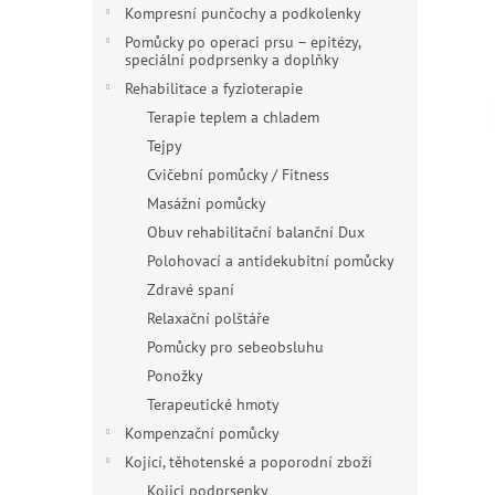
n
Kompresní punčochy a podkolenky
e
Pomůcky po operaci prsu – epitézy,
l
speciální podprsenky a doplňky
Rehabilitace a fyzioterapie
Terapie teplem a chladem
Tejpy
Cvičební pomůcky / Fitness
Masážní pomůcky
Obuv rehabilitační balanční Dux
Polohovací a antidekubitní pomůcky
Zdravé spaní
Relaxační polštáře
Pomůcky pro sebeobsluhu
Ponožky
Terapeutické hmoty
Kompenzační pomůcky
Kojící, těhotenské a poporodní zboží
Kojici podprsenky