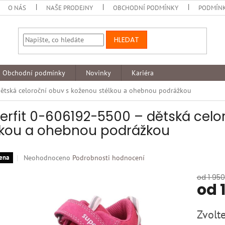
O NÁS
NAŠE PRODEJNY
OBCHODNÍ PODMÍNKY
PODMÍNK
HLEDAT
Obchodní podmínky
Novinky
Kariéra
ětská celoroční obuv s koženou stélkou a ohebnou podrážkou
erfit 0-606192-5500 – dětská celo
lkou a ohebnou podrážkou
Průměrné
Neohodnoceno
Podrobnosti hodnocení
ena
hodnocení
produktu
od 1 950
od
je
0,0
z
Měrná
Zvolte
5
cena:
hvězdiček.