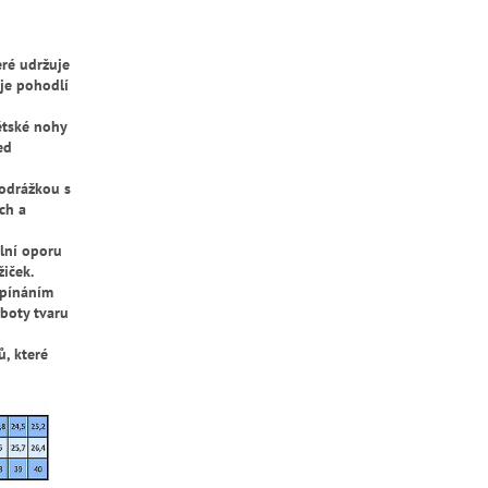
eré udržuje
je pohodlí
ětské nohy
ed
podrážkou s
ch a
lní oporu
iček.
apínáním
boty tvaru
ů, které