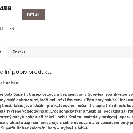
 459
DETAIL
31
33
s
Značka
ailní popis produktu
rok unisex
ké boty Superfit Unisex celoroční bez membrány Gore-Tex jsou skvělou v
hny malé dobrodruhy, kteří rádi tráví čas venku. Tyto boty nabízejí lehkost
yšnost, takže jsou ideální pro každodenní nošení i v teplejších dnech, kd
eba zvýšené voděodolnosti. Ergonomický tvar a flexibilní podrážka zajišťu
irozený pohyb nohou při chůzi i běhu. Kvalitní materiály poskytují oporu a
mco praktické zapínání umožňuje snadné obouvání a přizpůsobení boty p
 Superfit Unisex celoroční boty – stylové a lehké.