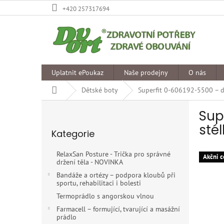
Přejít
+420 257317694
na
obsah
Uplatnit ePoukaz
Naše prodejny
O nás
Domů
Dětské boty
Superfit 0-606192-5500 – d
P
Sup
o
Přeskočit
s
sté
Kategorie
kategorie
t
r
RelaxSan Posture - Trička pro správné
Akčni c
a
držení těla - NOVINKA
n
Bandáže a ortézy – podpora kloubů při
n
sportu, rehabilitaci i bolesti
í
Termoprádlo s angorskou vlnou
p
Farmacell – formující, tvarující a masážní
a
prádlo