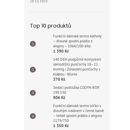
28.12.2025
Top 10 produktů
Funkční dámské termo kalhoty
– dlouhé spodní prádlo z
angory – 1064/100-bíla
1 390 Kč
140 DEN podpůrné kompresní
samodržicí punčochy 18–22
mmHg | Zdravotní punčochy s
krajkou - tělova
370 Kč
Sedací podložka CODYN BOR
190 530
806 Kč
Funkční dámské termo tričko s
dlouhým rukávem v černé barvě
– lehké spodní prádlo z angory
1179/750
1 350 Kč