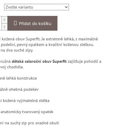
Přidat do košíku
 kožená obuv Superfit. Je extrémně lehká, s maximálně
podešví, pevný opatkem a kvalitní koženou stélkou.
na dva suché zipy.
pružná
dětská celoroční obuv Superfit
zajišťuje pohodlí a
voj chodidla.
ně lehká konstrukce
álně ohebná podešev
í kožená vyjímatelná stélka
 anatomicky tvarovaný opatek
ní na suchý zip pro snadné obutí