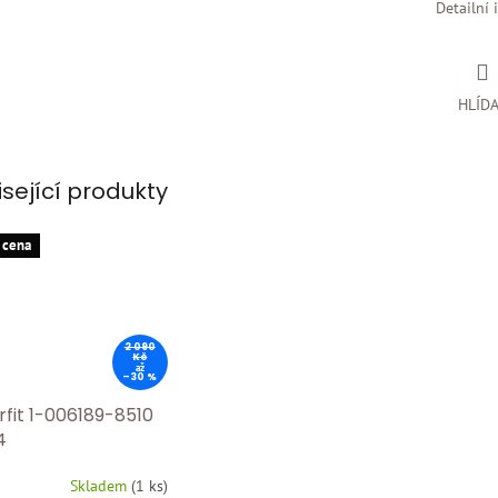
Detailní 
HLÍD
isející produkty
 cena
2 090
Kč
až
–30 %
rfit 1-006189-8510
4
Skladem
(
1 ks
)