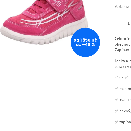
Varianta
Celoroční
od 1 950 Kč
až –45 %
ohebnou 
Zapínání 
Lehká a 
zdravý vý
✅ extrém
✅ maxim
✅ kvalitn
✅ pevný,
✅ zapíná