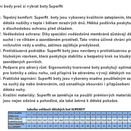
ní body proč si vybrat boty Superfit
Tepelný komfort: Superfit boty jsou vybaveny kvalitním zateplením, kt
dětské nožičky v teple i během mrazivých dnů. Měkká podšívka poskytu
a dlouhodobou ochranu před chladem.
Voděodolná ochrana: Díky speciální voděodolné membráně zůstávají d
suché i ve vlhkém a zasněženém prostředí. Tato vrstva účinně chrání př
vniknutím vody a sněhu, zatímco zajišťuje prodyšnost.
Protiskluzová podrážka: Superfit boty jsou navrženy s protiskluzovou 
hlubokým vzorkem, která poskytuje stabilitu a bezpečný krok na kluzký
zasněžených površích.
Podpora pro zdravý růst: Ergonomicky tvarované boty poskytují optimá
pro kotníky a celou nohu, což přispívá ke zdravému vývoji dětských nož
Praktické zapínání: Superfit boty jsou vybaveny snadno použitelným z
na suchý zip nebo šněrováním, což usnadňuje obouvání i přizpůsobení 
dětské nohy.
Kvalitní materiály: Superfit se zaměřuje na použití prémiových materiál
jsou nejen odolné a pohodlné, ale také šetrné k dětské pokožce.