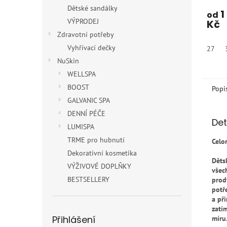
Dětské sandálky
1
od
VÝPRODEJ
Kč
Zdravotní potřeby
Vyhřívací dečky
27
NuSkin
WELLSPA
BOOST
Popi
GALVANIC SPA
DENNÍ PÉČE
Det
LUMISPA
TRME pro hubnutí
Celo
Dekorativní kosmetika
Děts
VÝŽIVOVÉ DOPLŇKY
všec
BESTSELLERY
prod
potř
a př
zatí
Přihlášení
míru.