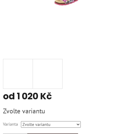
od
1 020 Kč
Měrná
Zvolte variantu
cena:
Varianta