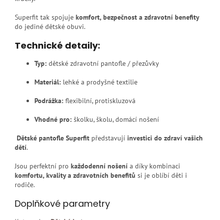
Superfit tak spojuje
komfort, bezpečnost a zdravotní benefity
do jediné dětské obuvi.
Technické detaily:
Typ:
dětské zdravotní pantofle / přezůvky
Materiál:
lehké a prodyšné textilie
Podrážka:
flexibilní, protiskluzová
Vhodné pro:
školku, školu, domácí nošení
Dětské pantofle Superfit
představují
investici do zdraví vašich
dětí
.
Jsou perfektní pro
každodenní nošení
a díky kombinaci
komfortu, kvality a zdravotních benefitů
si je oblíbí děti i
rodiče.
Doplňkové parametry