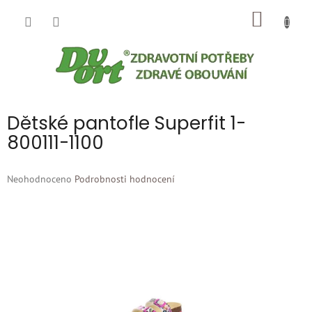
Přejít
NÁKUP
na
obsah
KOŠÍK
Dětské pantofle Superfit 1-
800111-1100
Průměrné
Neohodnoceno
Podrobnosti hodnocení
hodnocení
produktu
je
0,0
z
5
hvězdiček.