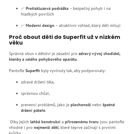
✅
Protiskluzová podrážka
– bezpečný pohyb i na
hladkých površích
✅
Moderní design
– atraktivní vzhled, který děti milují
Proč obout děti do Superfit už v nízkém
věku
Správná obuv v dětství je zásadní pro
zdravý vývoj chodidel,
klenby a celého pohybového aparátu
.
Pantofle
Superfit
byly vyvinuty tak, aby podporovaly:
zdravé držení těla,
správnou chůzi,
prevenci problémů, jako je
plochonoží
nebo
špatné
držení páteře
.
Díky jejich
lehké konstrukci
a
přirozenému tvaru
jsou pantofle
vhodné i pro
nejmenší děti
, které teprve začínají s prvními
krůčky.