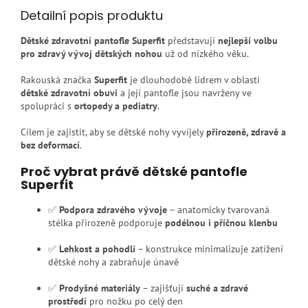
Detailní popis produktu
Dětské zdravotní pantofle Superfit
představují
nejlepší volbu
pro zdravý vývoj dětských nohou
už od nízkého věku.
Rakouská značka
Superfit
je dlouhodobě lídrem v oblasti
dětské zdravotní obuvi
a její pantofle jsou navrženy ve
spolupráci s
ortopedy a pediatry
.
Cílem je zajistit, aby se dětské nohy vyvíjely
přirozeně, zdravě a
bez deformací
.
Proč vybrat právě dětské pantofle
Superfit
✅
Podpora zdravého vývoje
– anatomicky tvarovaná
stélka přirozeně podporuje
podélnou i příčnou klenbu
✅
Lehkost a pohodlí
– konstrukce minimalizuje zatížení
dětské nohy a zabraňuje únavě
✅
Prodyšné materiály
– zajišťují
suché a zdravé
prostředí
pro nožku po celý den