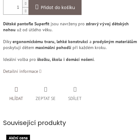
Přidat do košíku
Dětské pantofle Superfit
jsou navrženy pro
zdravý vývoj dětských
nohou
už od útlého věku.
Díky
ergonomickému tvaru, lehké konstrukci
a
prodyšným materiálům
poskytují dětem
maximální pohodlí
při každém kroku.
Ideální volba pro
školku, školu i domácí nošení
.
Detailní informace
HLÍDAT
ZEPTAT SE
SDÍLET
Související produkty
Akčni cena