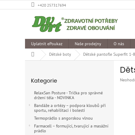
Přejít
+420 257317694
na
obsah
Uplatnit ePoukaz
Naše prodejny
O nás
Domů
Dětské boty
Dětské pantofle Superfit 1
P
Dět
o
Přeskočit
s
Kategorie
Průměr
Neohod
kategorie
t
hodnoce
r
produkt
RelaxSan Posture - Trička pro správné
a
je
držení těla - NOVINKA
n
0,0
Bandáže a ortézy – podpora kloubů při
z
n
sportu, rehabilitaci i bolesti
5
í
Termoprádlo s angorskou vlnou
hvězdiče
p
Farmacell – formující, tvarující a masážní
a
prádlo