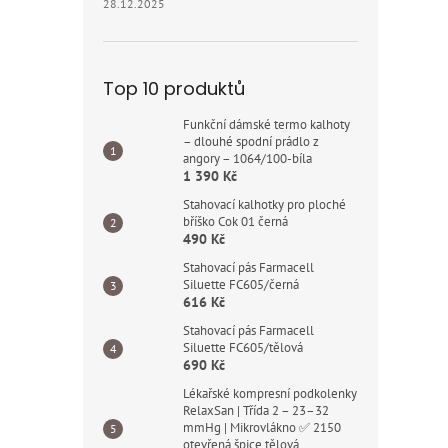
28.12.2025
Top 10 produktů
Funkční dámské termo kalhoty
– dlouhé spodní prádlo z
angory – 1064/100-bíla
1 390 Kč
Stahovací kalhotky pro ploché
bříško Cok 01 černá
490 Kč
Stahovací pás Farmacell
Siluette FC605/černá
616 Kč
Stahovací pás Farmacell
Siluette FC605/tělová
690 Kč
Lékařské kompresní podkolenky
RelaxSan | Třída 2 – 23–32
mmHg | Mikrovlákno ✅ 2150
otevřená špice tělová