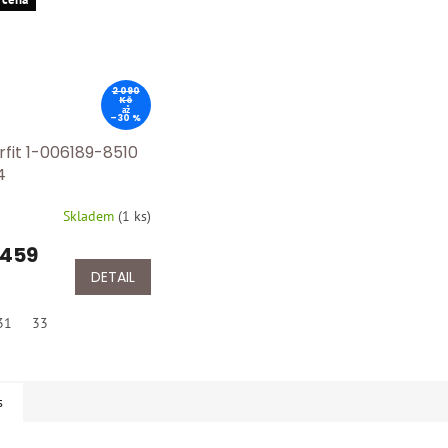
2 090
Kč
až
–30 %
rfit 1-006189-8510
4
Skladem
(
1 ks
)
 459
DETAIL
31
33
s