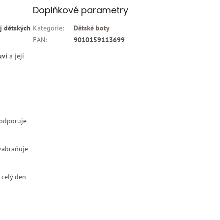
Doplňkové parametry
j dětských
Kategorie
:
Dětské boty
EAN
:
9010159113699
uvi
a její
.
podporuje
zabraňuje
celý den