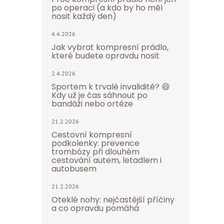
po operaci (a kdo by ho měl
nosit každý den)
4.4.2026
Jak vybrat kompresní prádlo,
které budete opravdu nosit
2.4.2026
Sportem k trvalé invaliditě? 😄
Kdy už je čas sáhnout po
bandáži nebo ortéze
21.2.2026
Cestovní kompresní
podkolenky: prevence
trombózy při dlouhém
cestování autem, letadlem i
autobusem
21.2.2026
Oteklé nohy: nejčastější příčiny
a co opravdu pomáhá