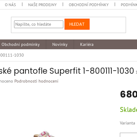
O NÁS
NAŠE PRODEJNY
OBCHODNÍ PODMÍNKY
PODMÍNK
HLEDAT
Obchodní podmínky
Novinky
Kariéra
-800111-1030
ské pantofle Superfit 1-800111-1030
né
noceno
Podrobnosti hodnocení
ní
680
u
Měrná
Skla
cena:
k.
Varianta