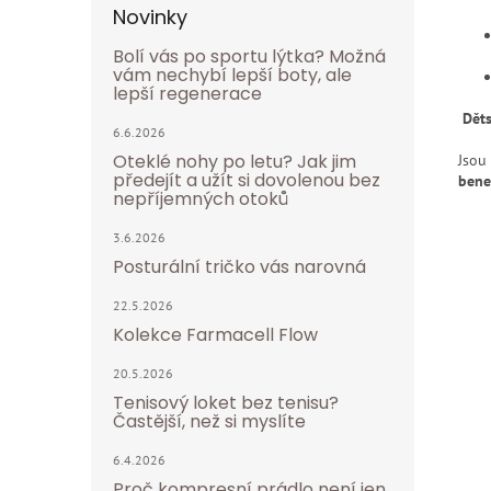
Novinky
Bolí vás po sportu lýtka? Možná
vám nechybí lepší boty, ale
lepší regenerace
Děts
6.6.2026
Oteklé nohy po letu? Jak jim
Jsou
předejít a užít si dovolenou bez
bene
nepříjemných otoků
3.6.2026
Posturální tričko vás narovná
22.5.2026
Kolekce Farmacell Flow
20.5.2026
Tenisový loket bez tenisu?
Častější, než si myslíte
6.4.2026
Proč kompresní prádlo není jen