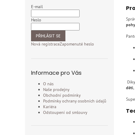
E-mail
Pro
Sprá
Heslo
pohy
PŘIHLÁSIT SE
Pant
Nová registrace
Zapomenuté heslo
Informace pro Vás
Díky
O nás
děti
,
Naše prodejny
Obchodní podmínky
Supe
Podmínky ochrany osobních údajů
Kariéra
Tec
Odstoupení od smlouvy