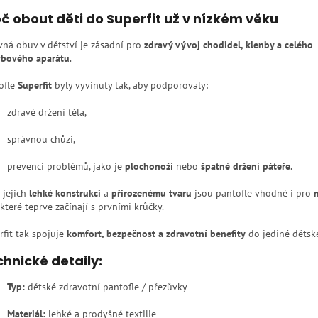
č obout děti do Superfit už v nízkém věku
vná obuv v dětství je zásadní pro
zdravý vývoj chodidel, klenby a celého
bového aparátu
.
ofle
Superfit
byly vyvinuty tak, aby podporovaly:
zdravé držení těla,
správnou chůzi,
prevenci problémů, jako je
plochonoží
nebo
špatné držení páteře
.
 jejich
lehké konstrukci
a
přirozenému tvaru
jsou pantofle vhodné i pro
 které teprve začínají s prvními krůčky.
rfit tak spojuje
komfort, bezpečnost a zdravotní benefity
do jediné dětsk
hnické detaily:
Typ:
dětské zdravotní pantofle / přezůvky
Materiál:
lehké a prodyšné textilie