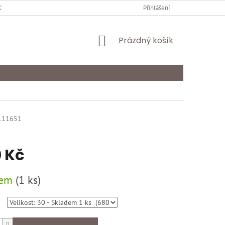
Y OCHRANY OSOBNÍCH ÚDAJŮ
KARIÉRA
Přihlášení
ODSTOUPENÍ OD SMLOU
NÁKUPNÍ
Prázdný košík
KOŠÍK
111651
 Kč
dem
(
1 ks
)