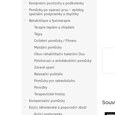
n
Kompresní punčochy a podkolenky
e
Pomůcky po operaci prsu – epitézy,
l
speciální podprsenky a doplňky
Rehabilitace a fyzioterapie
Terapie teplem a chladem
Tejpy
Cvičební pomůcky / Fitness
Masážní pomůcky
Obuv rehabilitační balanční Dux
Polohovací a antidekubitní pomůcky
Zdravé spaní
Relaxační polštáře
Pomůcky pro sebeobsluhu
Ponožky
Terapeutické hmoty
Kompenzační pomůcky
Souv
Kojící, těhotenské a poporodní zboží
Kojici podprsenky
Akčni