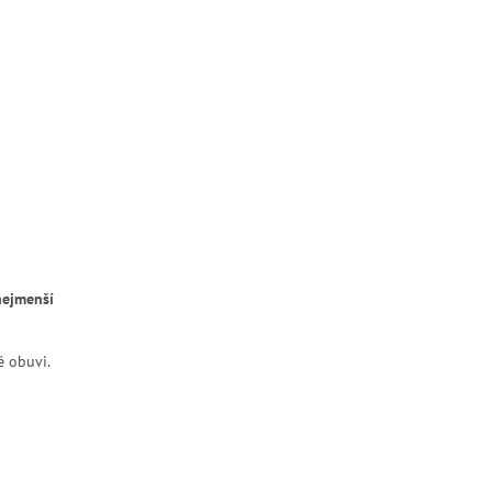
nejmenší
é obuvi.