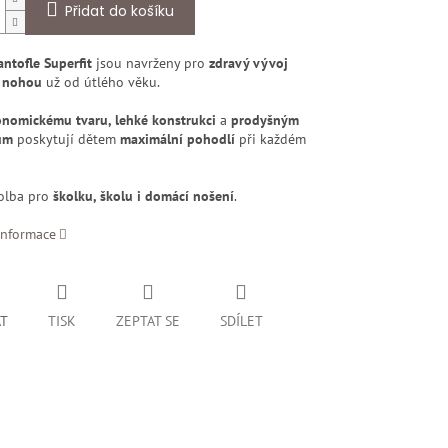
Přidat do košíku
ntofle Superfit
jsou navrženy pro
zdravý vývoj
 nohou
už od útlého věku.
nomickému tvaru, lehké konstrukci
a
prodyšným
ům
poskytují dětem
maximální pohodlí
při každém
volba pro
školku, školu i domácí nošení
.
informace
AT
TISK
ZEPTAT SE
SDÍLET