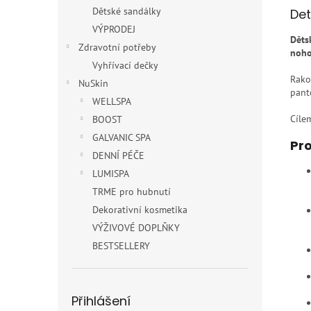
Dětské sandálky
Det
VÝPRODEJ
Děts
Zdravotní potřeby
noh
Vyhřívací dečky
Rako
NuSkin
pant
WELLSPA
Cílem
BOOST
GALVANIC SPA
Pro
DENNÍ PÉČE
LUMISPA
TRME pro hubnutí
Dekorativní kosmetika
VÝŽIVOVÉ DOPLŇKY
BESTSELLERY
Přihlášení