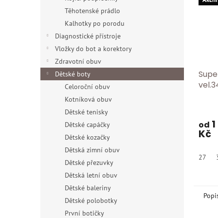
Těhotenské prádlo
Kalhotky po porodu
Diagnostické přístroje
Vložky do bot a korektory
Zdravotní obuv
Supe
Dětské boty
vel.3
Celoroční obuv
Kotníková obuv
Dětské tenisky
1
od
Dětské capáčky
Kč
Dětské kozačky
Dětská zimní obuv
27
Dětské přezuvky
Dětská letní obuv
Dětské baleriny
Popi
Dětské polobotky
První botičky