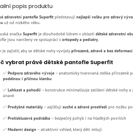
ailní popis produktu
ké zdravotní pantofle Superfit
představují
nejlepší volbu pro zdravý vývo
ou
už od nízkého věku.
uská značka
Superfit
je dlouhodobě lídrem v oblasti
dětské zdravotní ob
ofle jsou navrženy ve spolupráci s
ortopedy a pediatry
.
 je zajistit, aby se dětské nohy vyvíjely
přirozeně, zdravě a bez deformací
č vybrat právě dětské pantofle Superfit
✅
Podpora zdravého vývoje
– anatomicky tvarovaná stélka přirozeně 
podélnou i příčnou klenbu
✅
Lehkost a pohodlí
– konstrukce minimalizuje zatížení dětské nohy a 
únavě
✅
Prodyšné materiály
– zajišťují
suché a zdravé prostředí
pro nožku po 
✅
Protiskluzová podrážka
– bezpečný pohyb i na hladkých površích
✅
Moderní design
– atraktivní vzhled, který děti milují