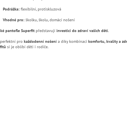
Podrážka:
flexibilní, protiskluzová
Vhodné pro:
školku, školu, domácí nošení
ké pantofle Superfit
představují
investici do zdraví vašich dětí
.
 perfektní pro
každodenní nošení
a díky kombinaci
komfortu, kvality a zd
fitů
si je oblíbí děti i rodiče.