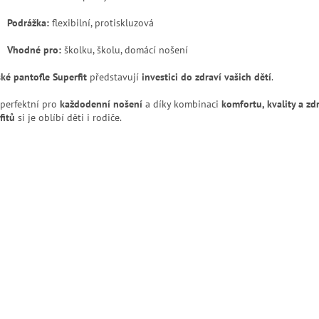
Podrážka:
flexibilní, protiskluzová
Vhodné pro:
školku, školu, domácí nošení
ké pantofle Superfit
představují
investici do zdraví vašich dětí
.
 perfektní pro
každodenní nošení
a díky kombinaci
komfortu, kvality a zd
fitů
si je oblíbí děti i rodiče.