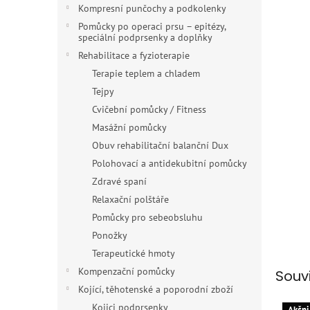
n
Kompresní punčochy a podkolenky
e
Pomůcky po operaci prsu – epitézy,
l
speciální podprsenky a doplňky
Rehabilitace a fyzioterapie
Terapie teplem a chladem
Tejpy
Cvičební pomůcky / Fitness
Masážní pomůcky
Obuv rehabilitační balanční Dux
Polohovací a antidekubitní pomůcky
Zdravé spaní
Relaxační polštáře
Pomůcky pro sebeobsluhu
Ponožky
Terapeutické hmoty
Kompenzační pomůcky
Souv
Kojící, těhotenské a poporodní zboží
Kojici podprsenky
Akčni