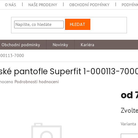
O NÁS
NAŠE PRODEJNY
OBCHODNÍ PODMÍNKY
PODMÍNK
HLEDAT
Obchodní podmínky
Novinky
Kariéra
-000113-7000
ské pantofle Superfit 1-000113-700
né
noceno
Podrobnosti hodnocení
ní
od
u
Měrná
Zvolte
cena:
k.
Varianta