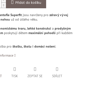
Přidat do košíku
ntofle Superfit
jsou navrženy pro
zdravý vývoj
 nohou
už od útlého věku.
nomickému tvaru, lehké konstrukci
a
prodyšným
ům
poskytují dětem
maximální pohodlí
při každém
volba pro
školku, školu i domácí nošení
.
informace
AT
TISK
ZEPTAT SE
SDÍLET