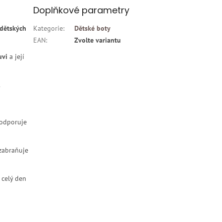
Doplňkové parametry
 dětských
Kategorie
:
Dětské boty
EAN
:
Zvolte variantu
uvi
a její
.
podporuje
zabraňuje
celý den