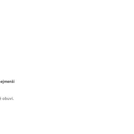
nejmenší
é obuvi.