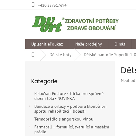
Přejít
+420 257317694
na
obsah
Uplatnit ePoukaz
Naše prodejny
O nás
Domů
Dětské boty
Dětské pantofle Superfit 1
P
Dět
o
Přeskočit
s
Kategorie
Průměr
Neohod
kategorie
t
hodnoce
r
produkt
RelaxSan Posture - Trička pro správné
a
je
držení těla - NOVINKA
n
0,0
Bandáže a ortézy – podpora kloubů při
z
n
sportu, rehabilitaci i bolesti
5
í
Termoprádlo s angorskou vlnou
hvězdiče
p
Farmacell – formující, tvarující a masážní
a
prádlo