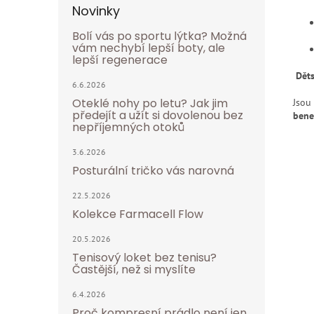
Novinky
Bolí vás po sportu lýtka? Možná
vám nechybí lepší boty, ale
lepší regenerace
Děts
6.6.2026
Oteklé nohy po letu? Jak jim
Jsou
předejít a užít si dovolenou bez
bene
nepříjemných otoků
3.6.2026
Posturální tričko vás narovná
22.5.2026
Kolekce Farmacell Flow
20.5.2026
Tenisový loket bez tenisu?
Častější, než si myslíte
6.4.2026
Proč kompresní prádlo není jen