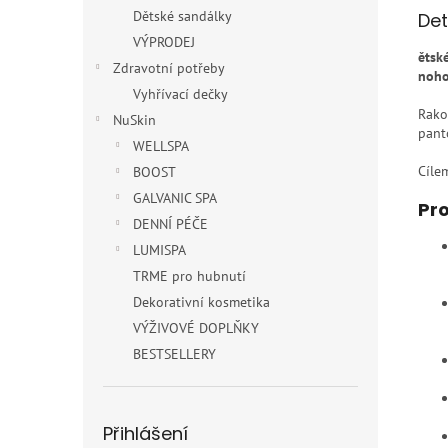
Dětské sandálky
Det
VÝPRODEJ
ětsk
Zdravotní potřeby
noh
Vyhřívací dečky
Rako
NuSkin
pant
WELLSPA
Cílem
BOOST
GALVANIC SPA
Pro
DENNÍ PÉČE
LUMISPA
TRME pro hubnutí
Dekorativní kosmetika
VÝŽIVOVÉ DOPLŇKY
BESTSELLERY
Přihlášení