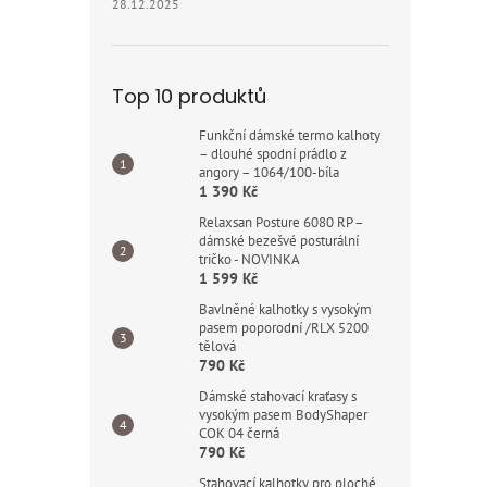
28.12.2025
Top 10 produktů
Funkční dámské termo kalhoty
– dlouhé spodní prádlo z
angory – 1064/100-bíla
1 390 Kč
Relaxsan Posture 6080 RP –
dámské bezešvé posturální
tričko - NOVINKA
1 599 Kč
Bavlněné kalhotky s vysokým
pasem poporodní /RLX 5200
tělová
790 Kč
Dámské stahovací kraťasy s
vysokým pasem BodyShaper
COK 04 černá
790 Kč
Stahovací kalhotky pro ploché