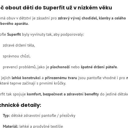
č obout děti do Superfit už v nízkém věku
vná obuv v dětství je zásadní pro
zdravý vývoj chodidel, klenby a celého
bového aparátu
.
ofle
Superfit
byly vyvinuty tak, aby podporovaly:
zdravé držení těla,
správnou chůzi,
prevenci problémů, jako je
plochonoží
nebo
špatné držení páteře
.
 jejich
lehké konstrukci
a
přirozenému tvaru
jsou pantofle vhodné i pro
 které teprve začínají s prvními krůčky.
rfit tak spojuje
komfort, bezpečnost a zdravotní benefity
do jediné dětsk
hnické detaily:
Typ:
dětské zdravotní pantofle / přezůvky
Materiál:
lehké a prodyšné textilie