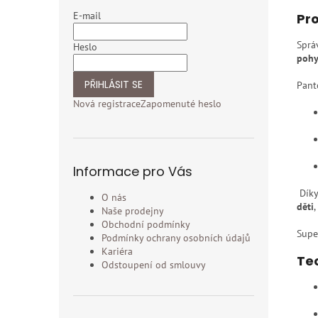
E-mail
Pro
Sprá
Heslo
pohy
PŘIHLÁSIT SE
Pant
Nová registrace
Zapomenuté heslo
Informace pro Vás
Díky
O nás
děti
,
Naše prodejny
Obchodní podmínky
Supe
Podmínky ochrany osobních údajů
Kariéra
Tec
Odstoupení od smlouvy