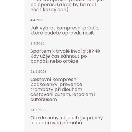
po operaci (a kdo by ho měl
nosit každý den)
4.4.2026
Jak vybrat kompresní prádlo,
které budete opravdu nosit
2.4.2026
Sportem k trvalé invaliditě? 😄
Kdy už je čas sáhnout po
bandáži nebo ortéze
21.2.2026
Cestovní kompresní
podkolenky: prevence
trombózy při dlouhém
cestování autem, letadlem i
autobusem
21.2.2026
Oteklé nohy: nejčastější příčiny
a co opravdu pomáhá