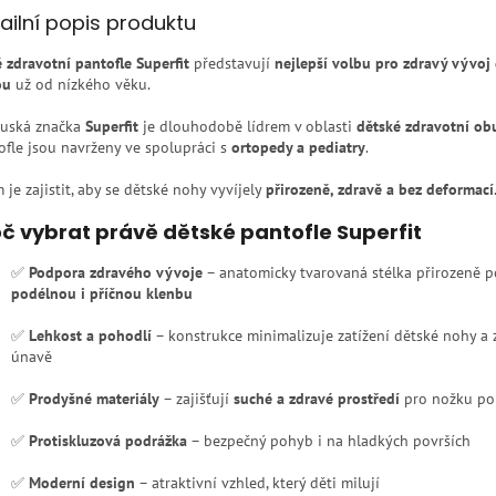
ailní popis produktu
é zdravotní pantofle Superfit
představují
nejlepší volbu pro zdravý vývoj
ou
už od nízkého věku.
uská značka
Superfit
je dlouhodobě lídrem v oblasti
dětské zdravotní ob
ofle jsou navrženy ve spolupráci s
ortopedy a pediatry
.
 je zajistit, aby se dětské nohy vyvíjely
přirozeně, zdravě a bez deformací
č vybrat právě dětské pantofle Superfit
✅
Podpora zdravého vývoje
– anatomicky tvarovaná stélka přirozeně 
podélnou i příčnou klenbu
✅
Lehkost a pohodlí
– konstrukce minimalizuje zatížení dětské nohy a 
únavě
✅
Prodyšné materiály
– zajišťují
suché a zdravé prostředí
pro nožku po 
✅
Protiskluzová podrážka
– bezpečný pohyb i na hladkých površích
✅
Moderní design
– atraktivní vzhled, který děti milují