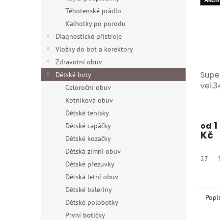
Těhotenské prádlo
Kalhotky po porodu
Diagnostické přístroje
Vložky do bot a korektory
Zdravotní obuv
Supe
Dětské boty
vel.3
Celoroční obuv
Kotníková obuv
Dětské tenisky
1
od
Dětské capáčky
Kč
Dětské kozačky
Dětská zimní obuv
27
Dětské přezuvky
Dětská letní obuv
Dětské baleriny
Popi
Dětské polobotky
První botičky