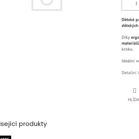
Dětské pa
dětských
Díky
ergo
materiál
kroku.
Ideální 
Detailní 
HLÍD
isející produkty
 cena