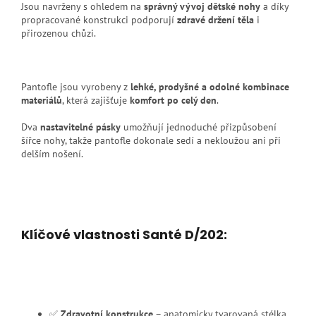
Jsou navrženy s ohledem na
správný vývoj dětské nohy
a díky
propracované konstrukci podporují
zdravé držení těla
i
přirozenou chůzi.
Pantofle jsou vyrobeny z
lehké, prodyšné a odolné kombinace
materiálů
, která zajišťuje
komfort po celý den
.
Dva
nastavitelné pásky
umožňují jednoduché přizpůsobení
šířce nohy, takže pantofle dokonale sedí a nekloužou ani při
delším nošení.
Klíčové vlastnosti Santé D/202:
✅
Zdravotní konstrukce
– anatomicky tvarovaná stélka