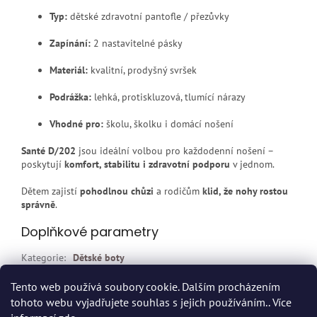
Typ:
dětské zdravotní pantofle / přezůvky
Zapínání:
2 nastavitelné pásky
Materiál:
kvalitní, prodyšný svršek
Podrážka:
lehká, protiskluzová, tlumící nárazy
Vhodné pro:
školu, školku i domácí nošení
Santé D/202
jsou ideální volbou pro každodenní nošení –
poskytují
komfort, stabilitu i zdravotní podporu
v jednom.
Dětem zajistí
pohodlnou chůzi
a rodičům
klid, že nohy rostou
správně
.
Doplňkové parametry
Kategorie
:
Dětské boty
EAN
:
Zvolte variantu
Tento web používá soubory cookie. Dalším procházením
tohoto webu vyjadřujete souhlas s jejich používáním.. Více
Z