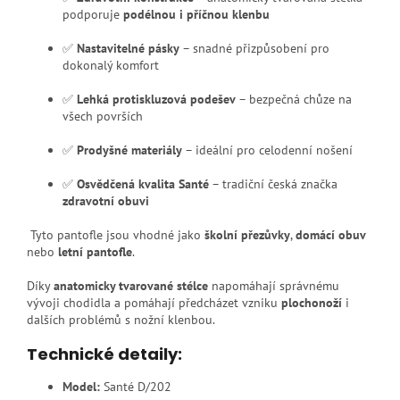
podporuje
podélnou i příčnou klenbu
✅
Nastavitelné pásky
– snadné přizpůsobení pro
dokonalý komfort
✅
Lehká protiskluzová podešev
– bezpečná chůze na
všech površích
✅
Prodyšné materiály
– ideální pro celodenní nošení
✅
Osvědčená kvalita Santé
– tradiční česká značka
zdravotní obuvi
Tyto pantofle jsou vhodné jako
školní přezůvky
,
domácí obuv
nebo
letní pantofle
.
Díky
anatomicky tvarované stélce
napomáhají správnému
vývoji chodidla a pomáhají předcházet vzniku
plochonoží
i
dalších problémů s nožní klenbou.
Technické detaily:
Model:
Santé D/202