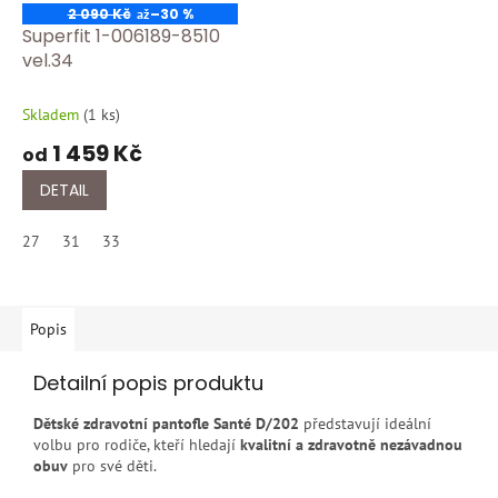
2 090 Kč
–30 %
až
Superfit 1-006189-8510
vel.34
Skladem
(
1 ks
)
1 459 Kč
od
DETAIL
27
31
33
Popis
Detailní popis produktu
Dětské zdravotní pantofle Santé D/202
představují ideální
volbu pro rodiče, kteří hledají
kvalitní a zdravotně nezávadnou
obuv
pro své děti.