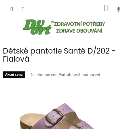
Přejít
NÁKUP
na
obsah
KOŠÍK
Dětské pantofle Santé D/202 -
Fialová
Průměrné
Neohodnoceno
Podrobnosti hodnocení
Akčni cena
hodnocení
produktu
je
0,0
z
5
hvězdiček.