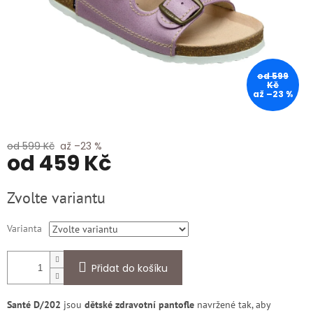
od 599
Kč
až –23 %
od 599 Kč
až –23 %
od
459 Kč
Měrná
Zvolte variantu
cena:
Varianta
Přidat do košíku
Santé D/202
jsou
dětské zdravotní pantofle
navržené tak, aby