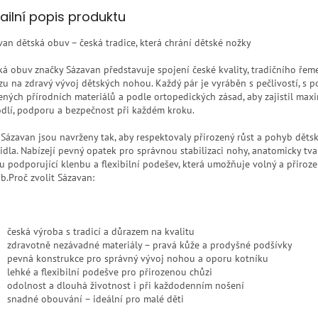
ailní popis produktu
van dětská obuv – česká tradice, která chrání dětské nožky
ká obuv značky Sázavan představuje spojení české kvality, tradičního řeme
zu na zdravý vývoj dětských nohou. Každý pár je vyráběn s pečlivostí, s p
ených přírodních materiálů a podle ortopedických zásad, aby zajistil max
dlí, podporu a bezpečnost při každém kroku.
 Sázavan jsou navrženy tak, aby respektovaly přirozený růst a pohyb děts
idla. Nabízejí pevný opatek pro správnou stabilizaci nohy, anatomicky tv
ku podporující klenbu a flexibilní podešev, která umožňuje volný a přiroz
b.Proč zvolit Sázavan:
česká výroba s tradicí a důrazem na kvalitu
zdravotně nezávadné materiály – pravá kůže a prodyšné podšívky
pevná konstrukce pro správný vývoj nohou a oporu kotníku
lehké a flexibilní podešve pro přirozenou chůzi
odolnost a dlouhá životnost i při každodenním nošení
snadné obouvání – ideální pro malé děti