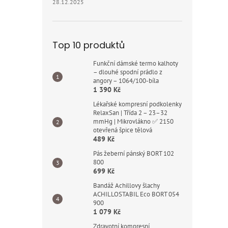
28.12.2025
Top 10 produktů
Funkční dámské termo kalhoty
– dlouhé spodní prádlo z
angory – 1064/100-bíla
1 390 Kč
Lékařské kompresní podkolenky
RelaxSan | Třída 2 – 23–32
mmHg | Mikrovlákno ✅ 2150
otevřená špice tělová
489 Kč
Pás žeberní pánský BORT 102
800
699 Kč
Bandáž Achillovy šlachy
ACHILLOSTABIL Eco BORT 054
900
1 079 Kč
Zdravotní kompresní