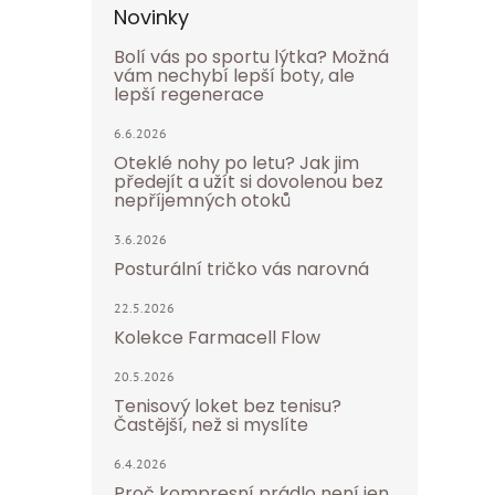
Novinky
Bolí vás po sportu lýtka? Možná
vám nechybí lepší boty, ale
lepší regenerace
6.6.2026
Oteklé nohy po letu? Jak jim
předejít a užít si dovolenou bez
nepříjemných otoků
3.6.2026
Posturální tričko vás narovná
22.5.2026
Kolekce Farmacell Flow
20.5.2026
Tenisový loket bez tenisu?
Častější, než si myslíte
6.4.2026
Proč kompresní prádlo není jen