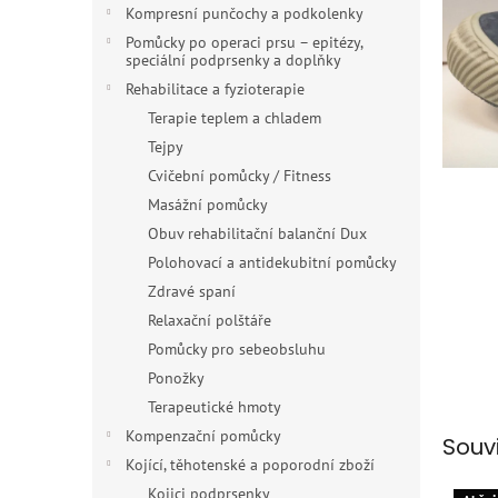
n
Kompresní punčochy a podkolenky
e
Pomůcky po operaci prsu – epitézy,
l
speciální podprsenky a doplňky
Rehabilitace a fyzioterapie
Terapie teplem a chladem
Tejpy
Cvičební pomůcky / Fitness
Masážní pomůcky
Obuv rehabilitační balanční Dux
Polohovací a antidekubitní pomůcky
Zdravé spaní
Relaxační polštáře
Pomůcky pro sebeobsluhu
Ponožky
Terapeutické hmoty
Kompenzační pomůcky
Souv
Kojící, těhotenské a poporodní zboží
Kojici podprsenky