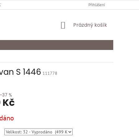
Y OCHRANY OSOBNÍCH ÚDAJŮ
KARIÉRA
Přihlášení
ODSTOUPENÍ OD SMLOU
NÁKUPNÍ
Prázdný košík
KOŠÍK
van S 1446
111778
–37 %
 Kč
dáno