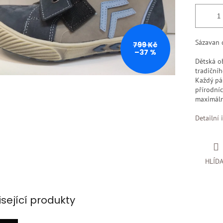
Sázavan d
799 Kč
–37 %
Dětská ob
tradiční
Každý pár
přírodníc
maximáln
Detailní 
HLÍD
isející produkty