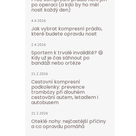
po operaci (a kdo by ho měl
nosit každý den)
4.4.2026
Jak vybrat kompresní prádlo,
které budete opravdu nosit
2.4.2026
Sportem k trvalé invaliditě? 😄
Kdy už je čas sáhnout po
bandáži nebo ortéze
21.2.2026
Cestovní kompresní
podkolenky: prevence
trombózy při dlouhém
cestování autem, letadlem i
autobusem
21.2.2026
Oteklé nohy: nejčastější příčiny
a co opravdu pomáhá