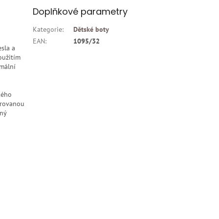
Doplňkové parametry
Kategorie
:
Dětské boty
EAN
:
1095/32
sla a
oužitím
imální
kého
arovanou
ený