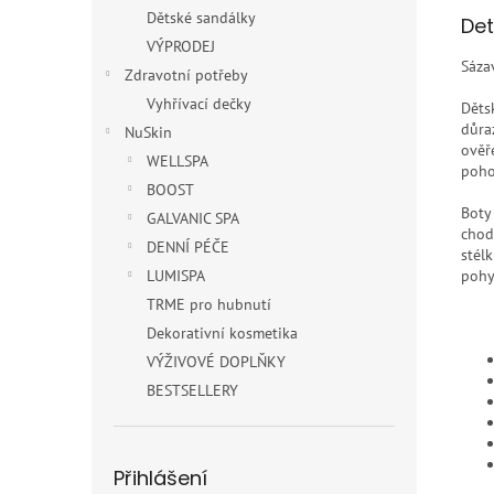
Dětské sandálky
Det
VÝPRODEJ
Sáza
Zdravotní potřeby
Vyhřívací dečky
Děts
důra
NuSkin
ověř
WELLSPA
poho
BOOST
Boty
GALVANIC SPA
chod
DENNÍ PÉČE
stél
LUMISPA
pohy
TRME pro hubnutí
Dekorativní kosmetika
VÝŽIVOVÉ DOPLŇKY
BESTSELLERY
Přihlášení