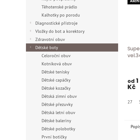
Akčni
Těhotenské prádlo
Kalhotky po porodu
Diagnostické přístroje
Vložky do bot a korektory
Zdravotní obuv
Dětské boty
Supe
vel.3
Celoroční obuv
Kotníková obuv
Dětské tenisky
1
Dětské capáčky
od
Kč
Dětské kozačky
Dětská zimní obuv
27
Dětské přezuvky
Dětská letní obuv
Dětské baleriny
Popi
Dětské polobotky
První botičky