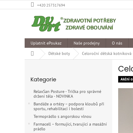
Přejít
+420 257317694
na
obsah
Uplatnit ePoukaz
Naše prodejny
O nás
Domů
Dětské boty
Celoroční dětská kotníková
P
Cel
o
Přeskočit
s
Kategorie
kategorie
Akčni c
t
r
RelaxSan Posture - Trička pro správné
a
držení těla - NOVINKA
n
Bandáže a ortézy – podpora kloubů při
n
sportu, rehabilitaci i bolesti
í
Termoprádlo s angorskou vlnou
p
Farmacell – formující, tvarující a masážní
a
prádlo