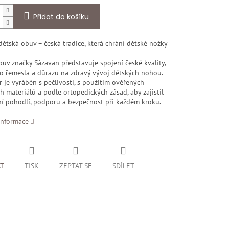
Přidat do košíku
ětská obuv – česká tradice, která chrání dětské nožky
uv značky Sázavan představuje spojení české kvality,
ho řemesla a důrazu na zdravý vývoj dětských nohou.
 je vyráběn s pečlivostí, s použitím ověřených
h materiálů a podle ortopedických zásad, aby zajistil
í pohodlí, podporu a bezpečnost při každém kroku.
informace
AT
TISK
ZEPTAT SE
SDÍLET