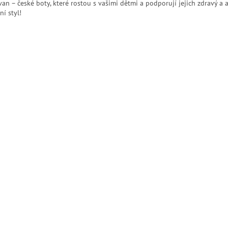
van – české boty, které rostou s vašimi dětmi a podporují jejich zdravý a a
ní styl!