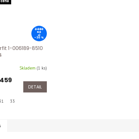
 cena
2 090
Kč
až
–30 %
rfit 1-006189-8510
4
Skladem
(
1 ks
)
 459
DETAIL
31
33
s