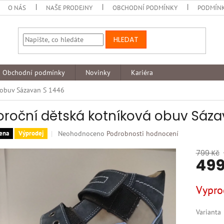
O NÁS
NAŠE PRODEJNY
OBCHODNÍ PODMÍNKY
PODMÍNK
HLEDAT
Obchodní podmínky
Novinky
Kariéra
 obuv Sázavan S 1446
oroční dětská kotníková obuv Sáza
Průměrné
Neohodnoceno
Podrobnosti hodnocení
ena
Výprodej
hodnocení
produktu
799 Kč
499
je
0,0
z
Měrná
Vypro
5
cena:
hvězdiček.
Varianta