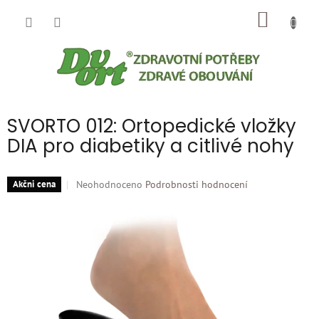
Přejít
NÁKUP
na
obsah
KOŠÍK
SVORTO 012: Ortopedické vložky
DIA pro diabetiky a citlivé nohy
Průměrné
Neohodnoceno
Podrobnosti hodnocení
Akčni cena
hodnocení
produktu
je
0,0
z
5
hvězdiček.