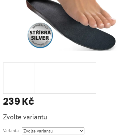
239 Kč
Měrná
Zvolte variantu
cena:
Varianta