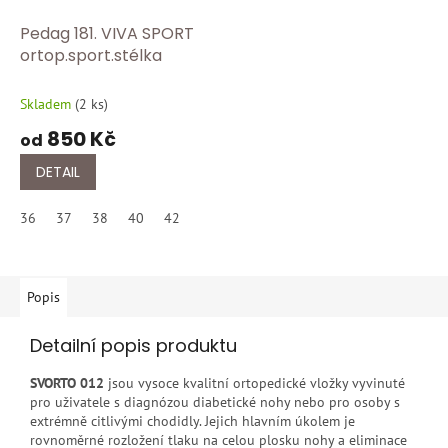
Pedag 181. VIVA SPORT
ortop.sport.stélka
Skladem
(
2 ks
)
850 Kč
od
DETAIL
36
37
38
40
42
Popis
Detailní popis produktu
SVORTO 012
jsou vysoce kvalitní ortopedické vložky vyvinuté
pro uživatele s diagnózou diabetické nohy nebo pro osoby s
extrémně citlivými chodidly. Jejich hlavním úkolem je
rovnoměrné rozložení tlaku na celou plosku nohy a eliminace