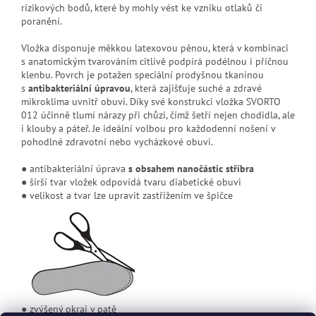
rizikových bodů, které by mohly vést ke vzniku otlaků či
poranění.
Vložka disponuje měkkou latexovou pěnou, která v kombinaci
s anatomickým tvarováním citlivě podpírá podélnou i příčnou
klenbu. Povrch je potažen speciální prodyšnou tkaninou
s
antibakteriální úpravou
, která zajišťuje suché a zdravé
mikroklima uvnitř obuvi. Díky své konstrukci vložka SVORTO
012 účinně tlumí nárazy při chůzi, čímž šetří nejen chodidla, ale
i klouby a páteř. Je ideální volbou pro každodenní nošení v
pohodlné zdravotní nebo vycházkové obuvi.
● antibakteriální úprava
s obsahem
nanočástic stříbra
● širší tvar vložek odpovídá tvaru diabetické obuvi
● velikost a tvar lze upravit zastřižením ve špičce
● zvýšený okraj v patě