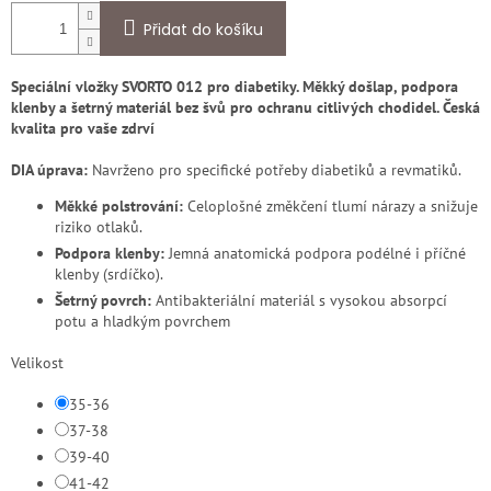
Přidat do košíku
Speciální vložky SVORTO 012 pro diabetiky. Měkký došlap, podpora
klenby a šetrný materiál bez švů pro ochranu citlivých chodidel. Česká
kvalita pro vaše zdrví
DIA úprava:
Navrženo pro specifické potřeby diabetiků a revmatiků.
Měkké polstrování:
Celoplošné změkčení tlumí nárazy a snižuje
riziko otlaků.
Podpora klenby:
Jemná anatomická podpora podélné i příčné
klenby (srdíčko).
Šetrný povrch:
Antibakteriální materiál s vysokou absorpcí
potu a hladkým povrchem
Velikost
35-36
37-38
39-40
41-42