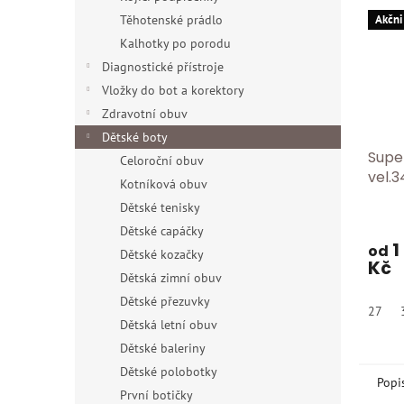
Těhotenské prádlo
Akčni
Kalhotky po porodu
Diagnostické přístroje
Vložky do bot a korektory
Zdravotní obuv
Dětské boty
Supe
Celoroční obuv
vel.3
Kotníková obuv
Dětské tenisky
Dětské capáčky
1
od
Dětské kozačky
Kč
Dětská zimní obuv
Dětské přezuvky
27
Dětská letní obuv
Dětské baleriny
Dětské polobotky
Popi
První botičky