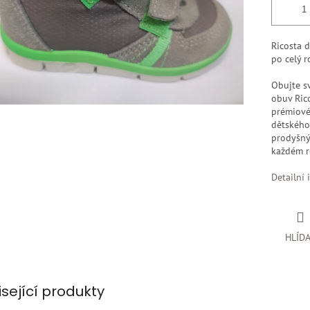
Ricosta d
po celý r
Obujte sv
obuv Rico
prémiové
dětského 
prodyšnýc
každém r
Detailní 
HLÍD
isející produkty