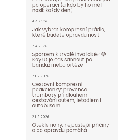
po operaci (a kdo by ho měl
nosit každý den)
4.4.2026
Jak vybrat kompresní prádlo,
které budete opravdu nosit
2.4.2026
Sportem k trvalé invaliditě? 😄
Kdy už je čas sáhnout po
bandáži nebo ortéze
21.2.2026
Cestovní kompresní
podkolenky: prevence
trombózy při dlouhém
cestování autem, letadlem i
autobusem
21.2.2026
Oteklé nohy: nejčastější příčiny
a co opravdu pomáhá