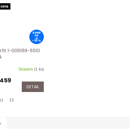
 cena
2 090
Kč
až
–30 %
rfit 1-006189-8510
4
Skladem
(
1 ks
)
 459
DETAIL
31
33
s