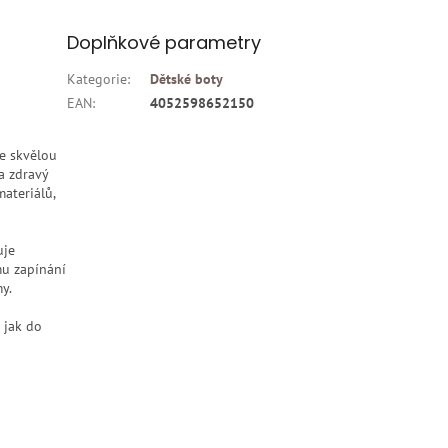
Doplňkové parametry
Kategorie
:
Dětské boty
EAN
:
4052598652150
je skvělou
a zdravý
ateriálů,
uje
mu zapínání
y.
í jak do