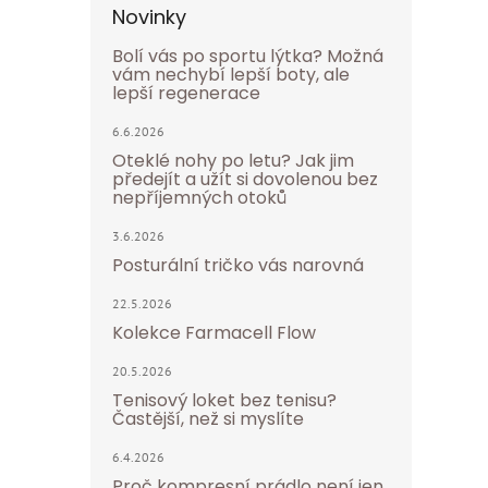
Novinky
Bolí vás po sportu lýtka? Možná
vám nechybí lepší boty, ale
lepší regenerace
6.6.2026
Oteklé nohy po letu? Jak jim
předejít a užít si dovolenou bez
nepříjemných otoků
3.6.2026
Posturální tričko vás narovná
22.5.2026
Kolekce Farmacell Flow
20.5.2026
Tenisový loket bez tenisu?
Častější, než si myslíte
6.4.2026
Proč kompresní prádlo není jen