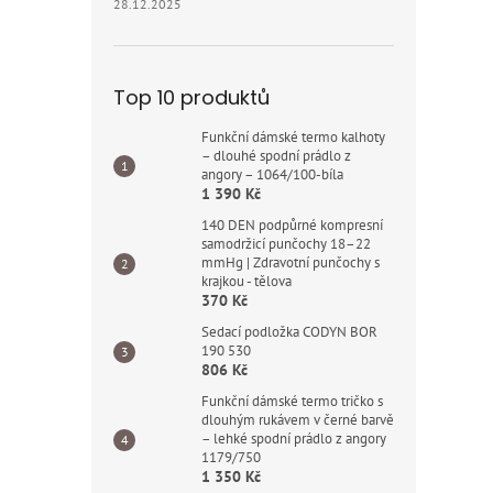
28.12.2025
Top 10 produktů
Funkční dámské termo kalhoty
– dlouhé spodní prádlo z
angory – 1064/100-bíla
1 390 Kč
140 DEN podpůrné kompresní
samodržicí punčochy 18–22
mmHg | Zdravotní punčochy s
krajkou - tělova
370 Kč
Sedací podložka CODYN BOR
190 530
806 Kč
Funkční dámské termo tričko s
dlouhým rukávem v černé barvě
– lehké spodní prádlo z angory
1179/750
1 350 Kč