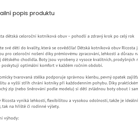
ailní popis produktu
sta dětská celoroční kotníková obuv – pohodlí a zdravý krok po celý rok
te své děti do kvality, která se osvědčila! Dětská kotníková obuv Ricosta 
ou pro celoroční nošení díky prémiovému zpracování, lehkosti a důrazu n
j dětského chodidla. Boty jsou vyrobeny z vysoce kvalitních, prodyšných m
é poskytují optimální komfort v každém ročním období.
omicky tvarovaná stélka podporuje správnou klenbu, pevný opatek zajišť
ilitu a vyšší střih chrání kotníky při každodenním pohybu. Díky praktické
uchý zip (nebo šněrování podle modelu) si děti zvládnou boty obout i sam
Ricosta vyniká lehkostí, flexibilitou a vysokou odolností, takže je ideáln
, tak na hřiště či rodinné výlety.
ní výhody: