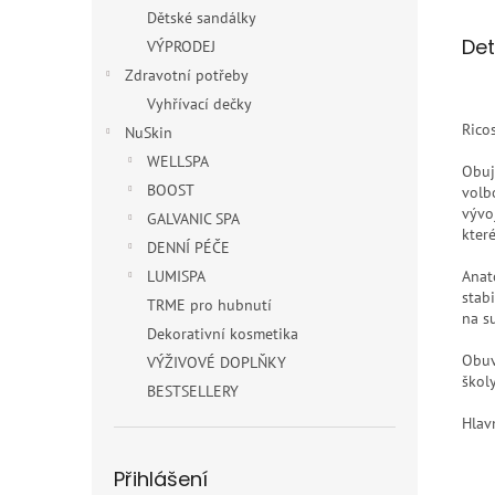
Dětské sandálky
Det
VÝPRODEJ
Zdravotní potřeby
Vyhřívací dečky
Rico
NuSkin
WELLSPA
Obuj
BOOST
volb
vývo
GALVANIC SPA
kter
DENNÍ PÉČE
LUMISPA
Anat
stab
TRME pro hubnutí
na s
Dekorativní kosmetika
Obuv 
VÝŽIVOVÉ DOPLŇKY
školy
BESTSELLERY
Hlav
Přihlášení