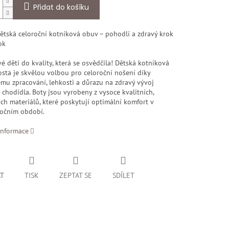
Přidat do košíku
ětská celoroční kotníková obuv – pohodlí a zdravý krok
ok
é děti do kvality, která se osvědčila! Dětská kotníková
sta je skvělou volbou pro celoroční nošení díky
mu zpracování, lehkosti a důrazu na zdravý vývoj
chodidla. Boty jsou vyrobeny z vysoce kvalitních,
h materiálů, které poskytují optimální komfort v
očním období.
informace
AT
TISK
ZEPTAT SE
SDÍLET