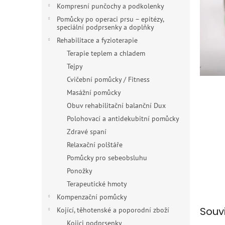
n
Kompresní punčochy a podkolenky
e
Pomůcky po operaci prsu – epitézy,
l
speciální podprsenky a doplňky
Rehabilitace a fyzioterapie
Terapie teplem a chladem
Tejpy
Cvičební pomůcky / Fitness
Masážní pomůcky
Obuv rehabilitační balanční Dux
Polohovací a antidekubitní pomůcky
Zdravé spaní
Relaxační polštáře
Pomůcky pro sebeobsluhu
Ponožky
Terapeutické hmoty
Kompenzační pomůcky
Souv
Kojící, těhotenské a poporodní zboží
Kojici podprsenky