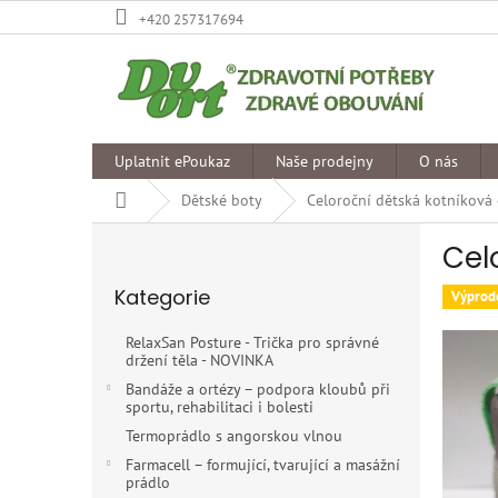
Přejít
+420 257317694
na
obsah
Uplatnit ePoukaz
Naše prodejny
O nás
Domů
Dětské boty
Celoroční dětská kotníková
P
Cel
o
Přeskočit
s
Kategorie
kategorie
Výprod
t
r
RelaxSan Posture - Trička pro správné
a
držení těla - NOVINKA
n
Bandáže a ortézy – podpora kloubů při
n
sportu, rehabilitaci i bolesti
í
Termoprádlo s angorskou vlnou
p
Farmacell – formující, tvarující a masážní
a
prádlo