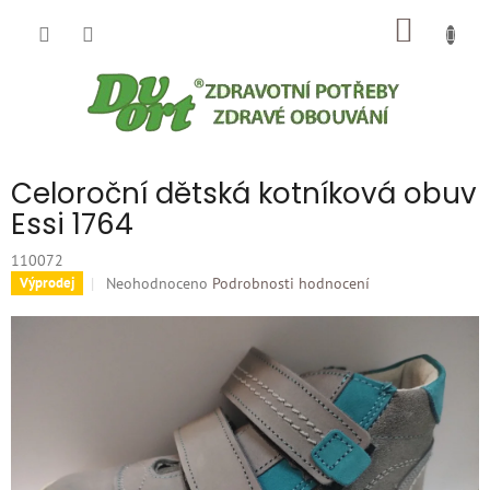
Přejít
NÁKUP
na
obsah
KOŠÍK
Celoroční dětská kotníková obuv
Essi 1764
110072
Průměrné
Neohodnoceno
Podrobnosti hodnocení
Výprodej
hodnocení
produktu
je
0,0
z
5
hvězdiček.