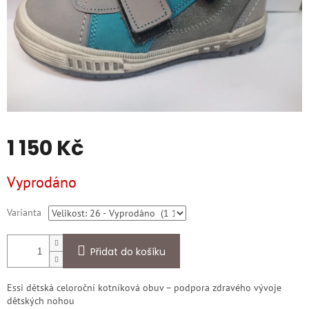
1 150 Kč
Měrná
Vyprodáno
cena:
Varianta
Přidat do košíku
Essi dětská celoroční kotníková obuv – podpora zdravého vývoje
dětských nohou