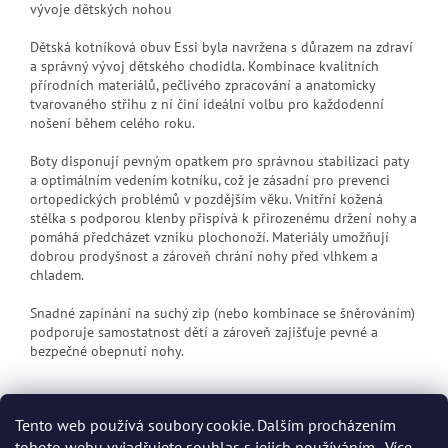
vývoje dětských nohou
Dětská kotníková obuv Essi byla navržena s důrazem na zdraví
a správný vývoj dětského chodidla. Kombinace kvalitních
přírodních materiálů, pečlivého zpracování a anatomicky
tvarovaného střihu z ní činí ideální volbu pro každodenní
nošení během celého roku.
Boty disponují pevným opatkem pro správnou stabilizaci paty
a optimálním vedením kotníku, což je zásadní pro prevenci
ortopedických problémů v pozdějším věku. Vnitřní kožená
stélka s podporou klenby přispívá k přirozenému držení nohy a
pomáhá předcházet vzniku plochonoží. Materiály umožňují
dobrou prodyšnost a zároveň chrání nohy před vlhkem a
chladem.
Snadné zapínání na suchý zip (nebo kombinace se šněrováním)
podporuje samostatnost dětí a zároveň zajišťuje pevné a
bezpečné obepnutí nohy.
Tento web používá soubory cookie. Dalším procházením
tohoto webu vyjadřujete souhlas s jejich používáním.. Více