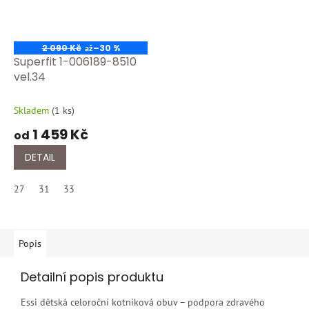
2 090 Kč
–30 %
až
Superfit 1-006189-8510
vel.34
Skladem
(
1 ks
)
1 459 Kč
od
DETAIL
27
31
33
Popis
Detailní popis produktu
Essi dětská celoroční kotníková obuv – podpora zdravého