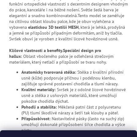
funkční ortopedické vlastnosti s decentním designem vhodným
do práce, kanceláře i na běžné nošení. Světle šedá barva je
elegantní a snadno kombinovatelná.Tento model se zaměřuje
na citlivou oblast kloubu palce, kde je obuv vylehčena a
vybavena
elastickou 3D textilií MESH
, která je lehká, prodyšná
a jemně se přizpůsobí případným deformitám, aniž by tlačila.
Svršek obuvi je vyroben z kvalitní lícové hovězinové usně.
Klíčové vlastnosti a benefity.
Speciální design pro
hallux:
Oblast vbočeného palce je odlehčená strečovým
materiálem, který netlačí a přizpůsobí se tvaru nohy.
Anatomicky tvarovaná stélka:
Stélka z kvalitní přírodní
usně (kůže) podporuje příčnou i podélnou klenbu,
zajišťuje správné postavení chodidla a tlumí nárazy.
Kvalitní materiály:
Svršek je z odolné lícové hovězinové
usně a stélka z usňových materiálů, které umožňují
pokožce chodidla dýchat.
Pohodlí a stabilita:
Měkčená patní část z polyuretanu
(PU) tlumí škodlivé nárazy a šetří tak klouby a páteř.
Přizpůsobivost:
Nastavitelné pásky (často na suchý zip)
umožňují dokonalé přizpůsobení šířce chodidla a výšce
nártu.