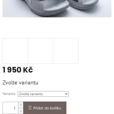
1 950 Kč
Měrná
Zvolte variantu
cena:
Varianta
Přidat do košíku