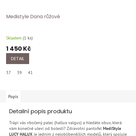
Medistyle Dana růžové
Skladem
(
1 ks
)
1 450 Kč
DETAIL
37
39
41
Popis
Detailní popis produktu
Trápí vás vbočený palec (hallux valgus) a hledáte obuv, která
vám konečně uleví od bolesti? Zdravotní pantofel
MediStyle
LUCY HALUX
je jedním z nejoblíbenějších modelů, který spojuje