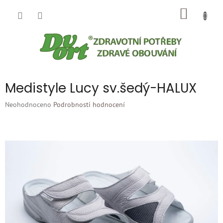
Přejít
NÁKUP
na
obsah
KOŠÍK
Medistyle Lucy sv.šedý-HALUX
Průměrné
Neohodnoceno
Podrobnosti hodnocení
hodnocení
produktu
je
0,0
z
5
hvězdiček.