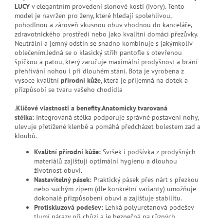
LUCY
v elegantním provedení slonové kosti (Ivory). Tento
model je navržen pro ženy, které hledají spolehlivou,
pohodlnou a zároveň vkusnou obuv vhodnou do kanceláře,
zdravotnického prostředí nebo jako kvalitní domácí přezůvky.
Neutrální a jemný odstín se snadno kombinuje s jakýmkoliv
oblečením.Jedná se o klasický střih pantofle s otevřenou
špičkou a patou, který zaručuje maximální prodyšnost a brání
přehřívání nohou i při dlouhém stání. Bota je vyrobena z
vysoce kvalitní
přírodní kůže
, která je příjemná na dotek a
přizpůsobí se tvaru vašeho chodidla
.
Klíčové vlastnosti a benefity.
Anatomicky tvarovaná
stélka:
Integrovaná stélka podporuje správné postavení nohy,
ulevuje přetížené klenbě a pomáhá předcházet bolestem zad a
kloubů.
Kvalitní přírodní kůže:
Svršek i podšívka z prodyšných
materiálů zajišťují optimální hygienu a dlouhou
životnost obuvi.
Nastavitelný pásek:
Praktický pásek přes nárt s přezkou
nebo suchým zipem (dle konkrétní varianty) umožňuje
dokonalé přizpůsobení obuvi a zajišťuje stabilitu.
Protiskluzová podešev:
Lehká polyuretanová podešev
tlumí nárazy při chůzi a je bezpečná na různých