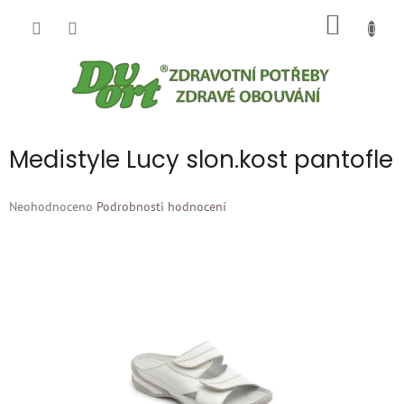
Přejít
NÁKUP
na
obsah
KOŠÍK
Medistyle Lucy slon.kost pantofle
Průměrné
Neohodnoceno
Podrobnosti hodnocení
hodnocení
produktu
je
0,0
z
5
hvězdiček.