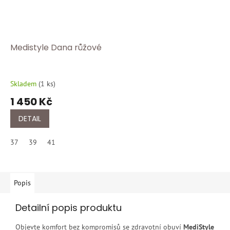
Medistyle Dana růžové
Skladem
(
1 ks
)
1 450 Kč
DETAIL
37
39
41
Popis
Detailní popis produktu
Objevte komfort bez kompromisů se zdravotní obuví
MediStyle