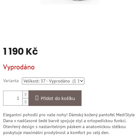
1 190 Kč
Měrná
Vyprodáno
cena:
Varianta
Přidat do košíku
Elegantní pohodlí pro vaše nohy! Dámský kožený pantofel MediStyle
Dana v nadčasové šedé barvě spojuje styl a ortopedickou funkci.
Otevřený design s nastavitelným páskem a anatomickou stélkou
poskytuje maximální prodyšnost a komfort po celý den.