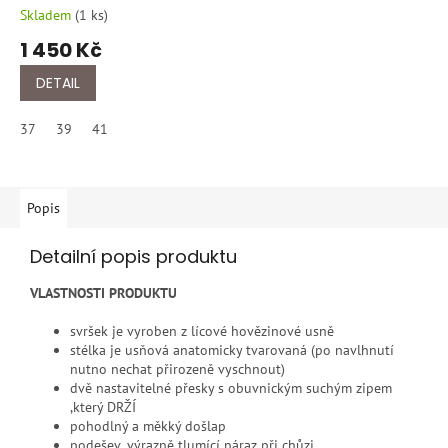
Skladem
(
1 ks
)
1 450 Kč
DETAIL
37
39
41
Popis
Detailní popis produktu
VLASTNOSTI PRODUKTU
svršek je vyroben z lícové hovězinové usně
stélka je usňová anatomicky tvarovaná (po navlhnutí
nutno nechat přirozeně vyschnout)
dvě nastavitelné přesky s obuvnickým suchým zipem
,který DRŽÍ
pohodlný a měkký došlap
podešev ,výrazně tlumící náraz při chůzi