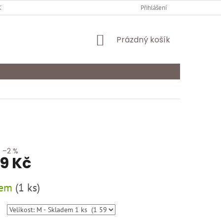
Y OCHRANY OSOBNÍCH ÚDAJŮ
KARIÉRA
Přihlášení
ODSTOUPENÍ OD SMLOU
NÁKUPNÍ
Prázdný košík
KOŠÍK
–2 %
99 Kč
dem
(
1 ks
)