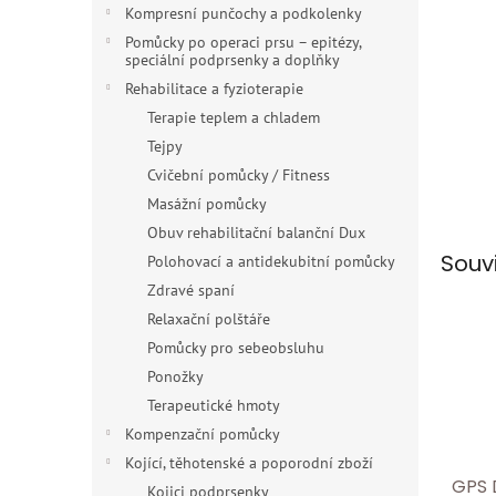
n
Kompresní punčochy a podkolenky
e
Pomůcky po operaci prsu – epitézy,
l
speciální podprsenky a doplňky
Rehabilitace a fyzioterapie
Terapie teplem a chladem
Tejpy
Cvičební pomůcky / Fitness
Masážní pomůcky
Obuv rehabilitační balanční Dux
Souv
Polohovací a antidekubitní pomůcky
Zdravé spaní
Relaxační polštáře
Pomůcky pro sebeobsluhu
Ponožky
Terapeutické hmoty
Kompenzační pomůcky
Kojící, těhotenské a poporodní zboží
GPS 
Kojici podprsenky