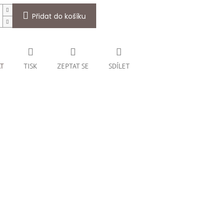
Přidat do košíku
AT
TISK
ZEPTAT SE
SDÍLET