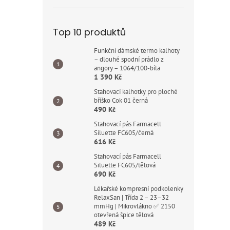
Top 10 produktů
Funkční dámské termo kalhoty
– dlouhé spodní prádlo z
angory – 1064/100-bíla
1 390 Kč
Stahovací kalhotky pro ploché
bříško Cok 01 černá
490 Kč
Stahovací pás Farmacell
Siluette FC605/černá
616 Kč
Stahovací pás Farmacell
Siluette FC605/tělová
690 Kč
Lékařské kompresní podkolenky
RelaxSan | Třída 2 – 23–32
mmHg | Mikrovlákno ✅ 2150
otevřená špice tělová
489 Kč