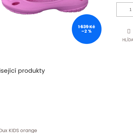
1 639 Kč
–2 %
HLÍD
isející produkty
Dux KIDS orange