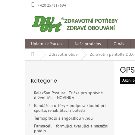
Přejít
+420 257317694
na
obsah
Uplatnit ePoukaz
Naše prodejny
O nás
Domů
Zdravotní obuv
Zdravotní pantofle DUX
P
GPS
o
Přeskočit
s
Kategorie
kategorie
Akčni c
t
r
RelaxSan Posture - Trička pro správné
a
držení těla - NOVINKA
n
Bandáže a ortézy – podpora kloubů při
n
sportu, rehabilitaci i bolesti
í
Termoprádlo s angorskou vlnou
p
Farmacell – formující, tvarující a masážní
a
prádlo