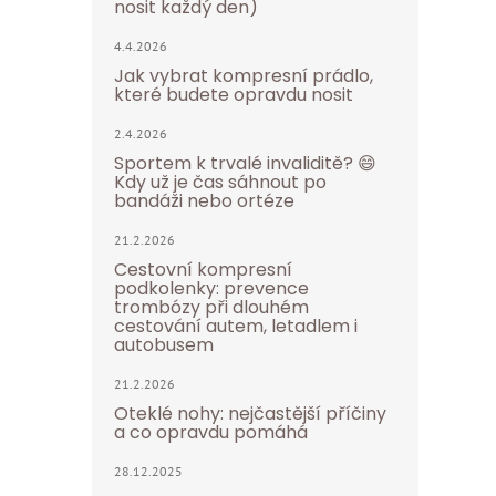
nosit každý den)
4.4.2026
Jak vybrat kompresní prádlo,
které budete opravdu nosit
2.4.2026
Sportem k trvalé invaliditě? 😄
Kdy už je čas sáhnout po
bandáži nebo ortéze
21.2.2026
Cestovní kompresní
podkolenky: prevence
trombózy při dlouhém
cestování autem, letadlem i
autobusem
21.2.2026
Oteklé nohy: nejčastější příčiny
a co opravdu pomáhá
28.12.2025