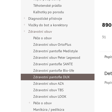
Těhotenské prádlo
Kalhotky po porodu
Diagnostické přístroje
890
Vložky do bot a korektory
Zdravotní obuv
31
Péče o obuv
Zdravotní obuv OrtoPlus
Zdravotní pantofle Medistyle
Popi
Zdravotní obuv Peter Legwood
Zdravotní pantofle SANTE
Zdravotní pantofle Bio-life
Det
Zdravotní pantofle DUX
Popi
Zdravotní obuv AZA
Zdravotní obuv TBS
Zdravotní obuv LOOK
Péče o obuv
Manikúra / pedikúra