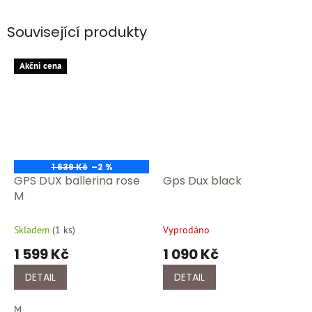
Související produkty
Akčni cena
1 639 Kč
–2 %
GPS DUX ballerina rose
Gps Dux black
M
Skladem
(
1 ks
)
Vyprodáno
1 599 Kč
1 090 Kč
DETAIL
DETAIL
M