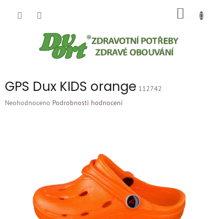
Přejít
NÁKUP
na
obsah
KOŠÍK
GPS Dux KIDS orange
112742
Průměrné
Neohodnoceno
Podrobnosti hodnocení
hodnocení
produktu
je
0,0
z
5
hvězdiček.