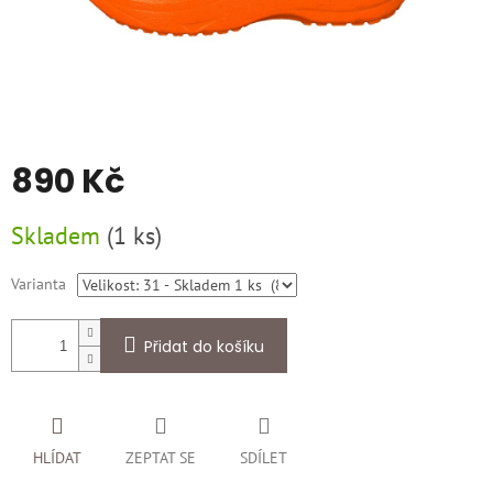
890 Kč
Měrná
Skladem
(
1 ks
)
cena:
Varianta
Přidat do košíku
HLÍDAT
ZEPTAT SE
SDÍLET