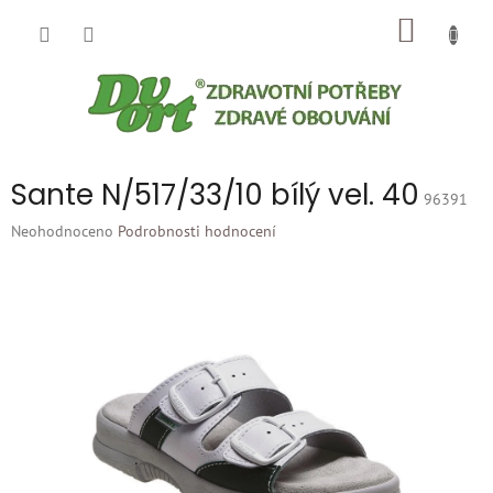
Přejít
NÁKUP
na
obsah
KOŠÍK
Sante N/517/33/10 bílý vel. 40
96391
Průměrné
Neohodnoceno
Podrobnosti hodnocení
hodnocení
produktu
je
0,0
z
5
hvězdiček.