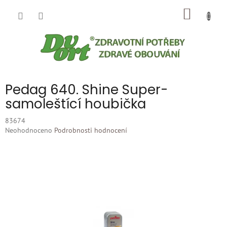
Přejít
NÁKUP
na
obsah
KOŠÍK
Pedag 640. Shine Super-
samoleštící houbička
83674
Průměrné
Neohodnoceno
Podrobnosti hodnocení
hodnocení
produktu
je
0,0
z
5
hvězdiček.