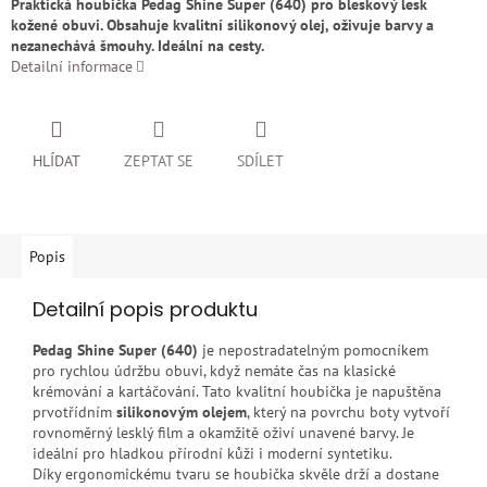
Praktická houbička Pedag Shine Super (640) pro bleskový lesk
kožené obuvi. Obsahuje kvalitní silikonový olej, oživuje barvy a
nezanechává šmouhy. Ideální na cesty.
Detailní informace
HLÍDAT
ZEPTAT SE
SDÍLET
Popis
Detailní popis produktu
Pedag Shine Super (640)
je nepostradatelným pomocníkem
pro rychlou údržbu obuvi, když nemáte čas na klasické
krémování a kartáčování. Tato kvalitní houbička je napuštěna
prvotřídním
silikonovým olejem
, který na povrchu boty vytvoří
rovnoměrný lesklý film a okamžitě oživí unavené barvy. Je
ideální pro hladkou přírodní kůži i moderní syntetiku.
Díky ergonomickému tvaru se houbička skvěle drží a dostane