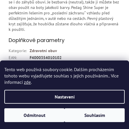
se i do záhybů obuvi. Je bezbarvá (neutral), takže ji můžete bez
obav použít na boty jakékoli barvy. Pedag Shine Super je
perfektním řešením pro „poslední záchranu“ vzhledu před
důležitým jednáním, v autě nebo na cestách. Pevný plastový
kryt zajišťuje, že houbička zůstane dlouho vláčná a připravená
k použití.
Doplňkové parametry
Kategorie
:
Zdravotní obuv
EAN
:
F4000354010102
Položka byla vyprodána…
Tento web používá soubory cookie. Dalším procházením
tohoto webu vyjadřujete souhlas s jejich používáním.. Více
Z
informací
zde
.
á
p
Vytvořil Shoptet
Nastavení
a
t
Copyright 2026
Dvort.cz - Zdravotnické potřeby
. Všechna práva
í
Odmítnout
Souhlasím
vyhrazena.