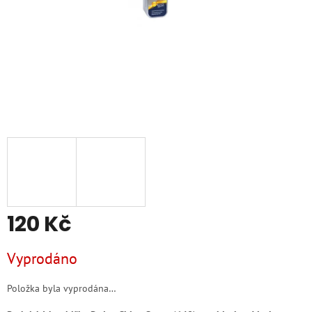
120 Kč
Měrná
Vyprodáno
cena:
Položka byla vyprodána…