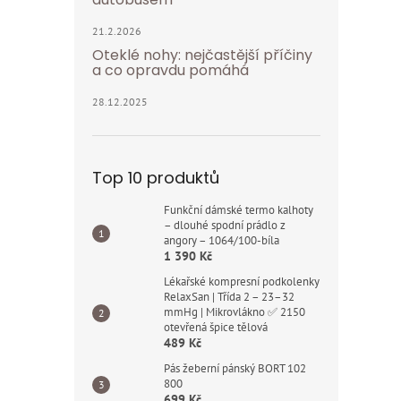
21.2.2026
Oteklé nohy: nejčastější příčiny
a co opravdu pomáhá
28.12.2025
Top 10 produktů
Funkční dámské termo kalhoty
– dlouhé spodní prádlo z
angory – 1064/100-bíla
1 390 Kč
Lékařské kompresní podkolenky
RelaxSan | Třída 2 – 23–32
mmHg | Mikrovlákno ✅ 2150
otevřená špice tělová
489 Kč
Pás žeberní pánský BORT 102
800
699 Kč