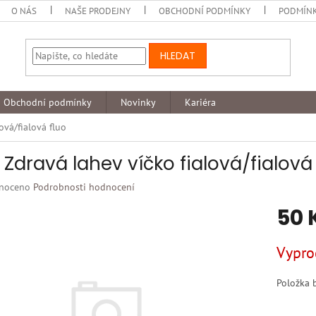
O NÁS
NAŠE PRODEJNY
OBCHODNÍ PODMÍNKY
PODMÍNK
HLEDAT
Obchodní podmínky
Novinky
Kariéra
ová/fialová fluo
 Zdravá lahev víčko fialová/fialová 
né
noceno
Podrobnosti hodnocení
ní
50 
u
Měrná
Vypro
cena:
k.
Položka 