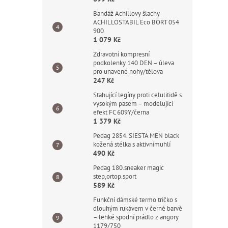
Bandáž Achillovy šlachy
ACHILLOSTABIL Eco BORT 054
900
1 079 Kč
Zdravotní kompresní
podkolenky 140 DEN – úleva
pro unavené nohy/tělova
247 Kč
Stahující legíny proti celulitidě s
vysokým pasem – modelující
efekt FC 609Y/černa
1 379 Kč
Pedag 2854. SIESTA MEN black
kožená stélka s aktivnímuhlí
490 Kč
Pedag 180.sneaker magic
step,ortop.sport
589 Kč
Funkční dámské termo tričko s
dlouhým rukávem v černé barvě
– lehké spodní prádlo z angory
1179/750