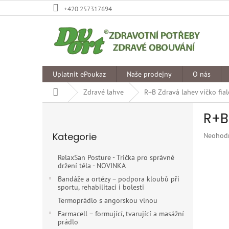
Přejít
+420 257317694
na
obsah
Uplatnit ePoukaz
Naše prodejny
O nás
Domů
Zdravé lahve
R+B Zdravá lahev víčko fial
P
R+B
o
Přeskočit
s
Kategorie
Průměr
Neohod
kategorie
t
hodnoce
r
produkt
RelaxSan Posture - Trička pro správné
a
je
držení těla - NOVINKA
n
0,0
Bandáže a ortézy – podpora kloubů při
z
n
sportu, rehabilitaci i bolesti
5
í
Termoprádlo s angorskou vlnou
hvězdiče
p
Farmacell – formující, tvarující a masážní
a
prádlo