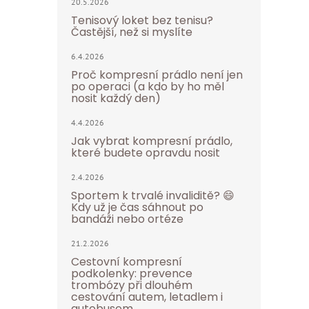
20.5.2026
Tenisový loket bez tenisu?
Častější, než si myslíte
6.4.2026
Proč kompresní prádlo není jen
po operaci (a kdo by ho měl
nosit každý den)
4.4.2026
Jak vybrat kompresní prádlo,
které budete opravdu nosit
2.4.2026
Sportem k trvalé invaliditě? 😄
Kdy už je čas sáhnout po
bandáži nebo ortéze
21.2.2026
Cestovní kompresní
podkolenky: prevence
trombózy při dlouhém
cestování autem, letadlem i
autobusem