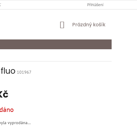
Y OCHRANY OSOBNÍCH ÚDAJŮ
KARIÉRA
Přihlášení
ODSTOUPENÍ OD SMLOU
NÁKUPNÍ
Prázdný košík
KOŠÍK
fluo
101967
Kč
dáno
byla vyprodána…