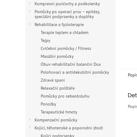
n
Kompresní punčochy a podkolenky
e
Pomůcky po operaci prsu – epitézy,
l
speciální podprsenky a doplňky
Rehabilitace a fyzioterapie
Terapie teplem a chladem
Tejpy
Cvičební pomůcky / Fitness
Masážní pomůcky
Obuv rehabilitační balanční Dux
Polohovací a antidekubitní pomůcky
Popi
Zdravé spaní
Relaxační polštáře
Det
Pomůcky pro sebeobsluhu
Ponožky
Popi
Terapeutické hmoty
Kompenzační pomůcky
Kojící, těhotenské a poporodní zboží
Kojici podprsenky