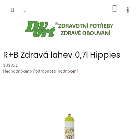
Přejít
NÁKUP
na
obsah
KOŠÍK
R+B Zdravá lahev 0,7l Hippies
101951
Průměrné
Neohodnoceno
Podrobnosti hodnocení
hodnocení
produktu
je
0,0
z
5
hvězdiček.