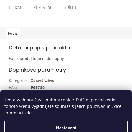
HLÍDAT
ZEPTAT SE
SDÍLET
Popis
Detailní popis produktu
Popis produktu není dostupný
Doplňkové parametry
Kategorie
:
Zdravé lahve
EAN
:
F69750
Položka byla vyprodána…
Tento web používá soubory cookie. Dalším procházením
tohoto webu vyjadřujete souhlas s jejich používáním.. Více
Z
informací
zde
.
á
p
Vytvořil Shoptet
Nastavení
a