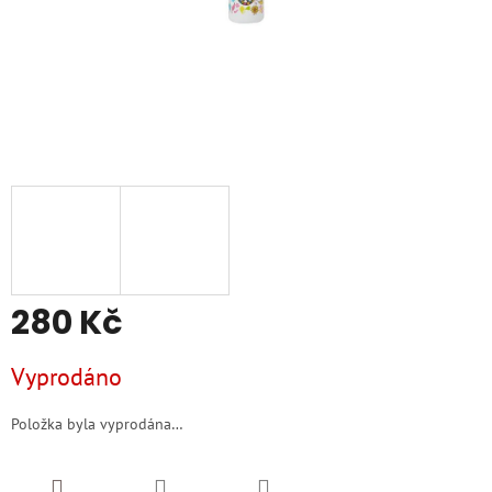
280 Kč
Měrná
Vyprodáno
cena:
Položka byla vyprodána…