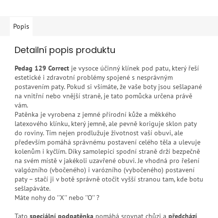
Popis
Detailní popis produktu
Pedag 129 Correct
je vysoce účinný klínek pod patu, který řeší
estetické i zdravotní problémy spojené s nesprávným
postavením paty. Pokud si všímáte, že vaše boty jsou sešlapané
na vnitřní nebo vnější straně, je tato pomůcka určena právě
vám.
Patěnka je vyrobena z jemné přírodní kůže a měkkého
latexového klínku, který jemně, ale pevně koriguje sklon paty
do roviny. Tím nejen prodlužuje životnost vaší obuvi, ale
především pomáhá správnému postavení celého těla a ulevuje
kolenům i kyčlím. Díky samolepicí spodní straně drží bezpečně
na svém místě v jakékoli uzavřené obuvi. Je vhodná pro řešení
valgózního (vbočeného) i varózního (vybočeného) postavení
paty – stačí ji v botě správně otočit vyšší stranou tam, kde botu
sešlapáváte.
Máte nohy do ''X'' nebo ''O'' ?
Tato
speciální podpatěnka
pomáhá srovnat chůzi a
předchází