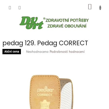
Přejít
NÁKUP
na
obsah
KOŠÍK
pedag 129. Pedag CORRECT
Průměrné
Neohodnoceno
Podrobnosti hodnocení
Akčni cena
hodnocení
produktu
je
0,0
z
5
hvězdiček.