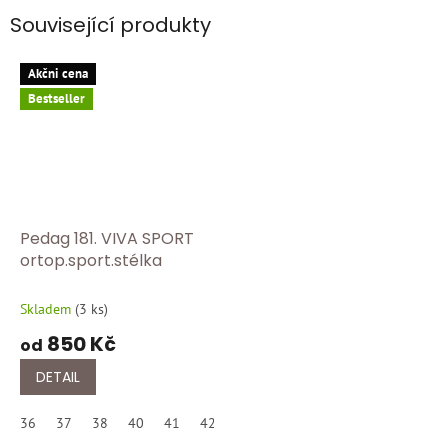
Související produkty
Akčni cena
Bestseller
Pedag 181. VIVA SPORT
ortop.sport.stélka
Skladem
(
3 ks
)
850 Kč
od
DETAIL
36
37
38
40
41
42