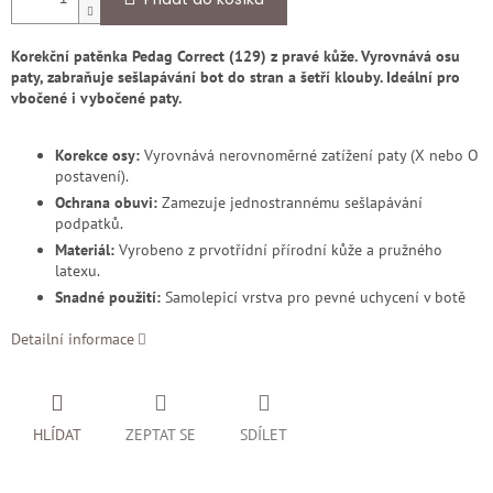
Korekční patěnka Pedag Correct (129) z pravé kůže. Vyrovnává osu
paty, zabraňuje sešlapávání bot do stran a šetří klouby. Ideální pro
vbočené i vybočené paty.
Korekce osy:
Vyrovnává nerovnoměrné zatížení paty (X nebo O
postavení).
Ochrana obuvi:
Zamezuje jednostrannému sešlapávání
podpatků.
Materiál:
Vyrobeno z prvotřídní přírodní kůže a pružného
latexu.
Snadné použití:
Samolepicí vrstva pro pevné uchycení v botě
Detailní informace
HLÍDAT
ZEPTAT SE
SDÍLET