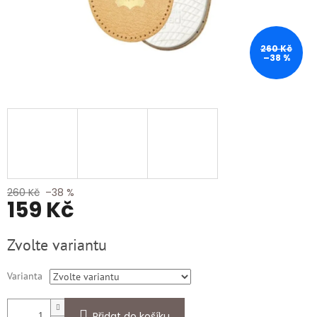
260 Kč
–38 %
260 Kč
–38 %
159 Kč
Měrná
Zvolte variantu
cena:
Varianta
Přidat do košíku