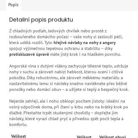
Popis
Detailní popis produktu
Z chladných podlah, ledových chvilek nebo prostě z
rozbouřeného domácího počasí – vaše nohy si zaslouží péči,
která udělá rozdíl. Tyto
hřejivé návleky na nohy z angory
spojují výjimečnou tepelnou ochranu a stabilitu – díky
protiskluzové úpravě
máte jistý krok i na hladkém povrchu.
Angorská vlna s dutými vlákny zachycuje tělesné teplo, udržuje
nohy v suchu a zároveň nabízí hebkost, kterou ocení i citlivá
pokožka. Díky robustnímu, ale zároveň měkkému materiálu a
nastavitelnému lemu si návleky snadno navléknete přes běžné
ponožky nebo domácí obuv – a užijete si teplý a bezpečný krok.
Nejenže zahřejí, ale i nohu obklopí pocitem jistoty: ideální na
volný odpočinek doma, při čtení u krbu nebo na krátký krok po
dlažbě. Přestaňte trpět studenými chodidly – dopřejte jim
návleky, které vyrazí chlad pryč a přivedou zpět pocit tepla a
komfortu.
Velikost
Velikost
Velikost obuvi