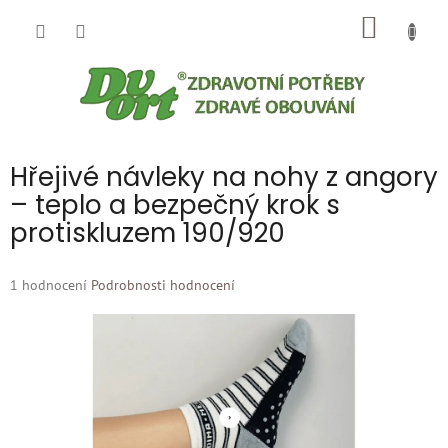
Přejít
NÁKUP
na
obsah
KOŠÍK
Hřejivé návleky na nohy z angory
– teplo a bezpečný krok s
protiskluzem 190/920
Průměrné
1 hodnocení
Podrobnosti hodnocení
hodnocení
produktu
je
5,0
z
5
hvězdiček.