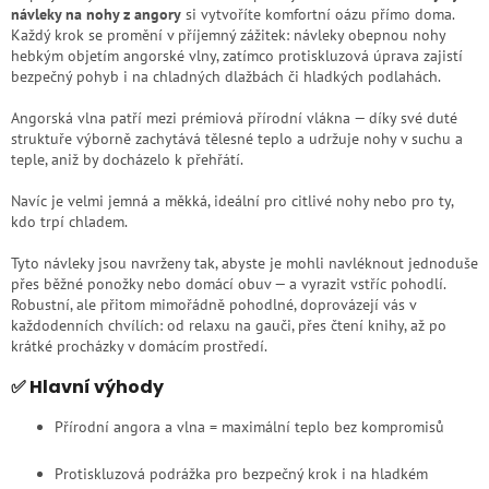
návleky na nohy z angory
si vytvoříte komfortní oázu přímo doma.
Každý krok se promění v příjemný zážitek: návleky obepnou nohy
hebkým objetím angorské vlny, zatímco protiskluzová úprava zajistí
bezpečný pohyb i na chladných dlažbách či hladkých podlahách.
Angorská vlna patří mezi prémiová přírodní vlákna — díky své duté
struktuře výborně zachytává tělesné teplo a udržuje nohy v suchu a
teple, aniž by docházelo k přehřátí.
Navíc je velmi jemná a měkká, ideální pro citlivé nohy nebo pro ty,
kdo trpí chladem.
Tyto návleky jsou navrženy tak, abyste je mohli navléknout jednoduše
přes běžné ponožky nebo domácí obuv — a vyrazit vstříc pohodlí.
Robustní, ale přitom mimořádně pohodlné, doprovázejí vás v
každodenních chvílích: od relaxu na gauči, přes čtení knihy, až po
krátké procházky v domácím prostředí.
✅ Hlavní výhody
Přírodní angora a vlna = maximální teplo bez kompromisů
Protiskluzová podrážka pro bezpečný krok i na hladkém