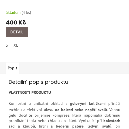
Skladem
(
4 ks
)
400 Kč
DETAIL
S
XL
Popis
Detailní popis produktu
VLASTNOSTI PRODUKTU
Komfortní a unikátní obklad s
gelovými kuličkami
přináší
rychlou a efektivní
úlevu od bolesti nebo napětí svalů
.
Vahou
gelu docílíte příjemné komprese, která napomáhá dobrému
pronikání tepla nebo chladu do tkání. Vynikající při
bolestech
zad a kloubů, krční a bederní páteře, ledvin, svalů,
při