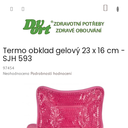
Přejít
NÁKUP
na
obsah
KOŠÍK
Termo obklad gelový 23 x 16 cm -
SJH 593
97454
Průměrné
Neohodnoceno
Podrobnosti hodnocení
hodnocení
produktu
je
0,0
z
5
hvězdiček.