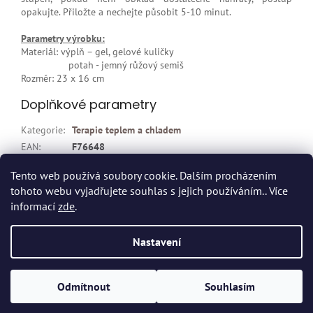
opakujte. Přiložte a nechejte působit 5-10 minut.
Parametry výrobku:
Materiál: výplň – gel, gelové kuličky
potah - jemný růžový semiš
Rozměr: 23 x 16 cm
Doplňkové parametry
Kategorie
:
Terapie teplem a chladem
EAN
:
F76648
Položka byla vyprodána…
Tento web používá soubory cookie. Dalším procházením
tohoto webu vyjadřujete souhlas s jejich používáním.. Více
Z
informací
zde
.
á
p
Vytvořil Shoptet
Nastavení
a
t
Copyright 2026
Dvort.cz - Zdravotnické potřeby
. Všechna práva
í
Odmítnout
Souhlasím
vyhrazena.