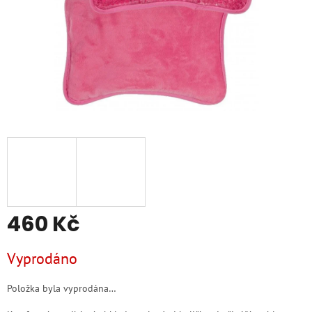
460 Kč
Měrná
Vyprodáno
cena:
Položka byla vyprodána…