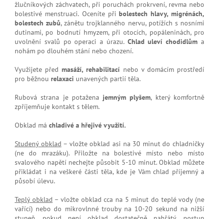
žlučníkových záchvatech, při poruchách prokrvení, revma nebo
bolestivé menstruaci.
Oceníte při
bolestech hlavy, migrénách,
bolestech zubů
, zánětu trojklanného nervu, potížích s nosními
dutinami, po bodnutí hmyzem, při otocích, popáleninách, pro
uvolnění svalů po operaci a úrazu.
Chlad uleví chodidlům
a
nohám po dlouhém stání nebo chození.
Využijete před
masáží, rehabilitací
nebo v domácím prostředí
pro běžnou
relaxaci
unavených partií těla.
Rubová strana je potažena
jemným plyšem
, který komfortně
zpříjemňuje kontakt s tělem.
Obklad má
chladivé a hřejivé
využití.
Studený obklad
– vložte obklad asi na 30 minut do chladničky
(ne do mrazáku). Přiložte na bolestivé místo nebo místo
svalového napětí nechejte působit 5-10 minut. Obklad můžete
přikládat i na veškeré části těla, kde je Vám chlad příjemný a
působí úlevu.
Teplý obklad
– vložte obklad cca na 5 minut do teplé vody (ne
vařící) nebo do mikrovlnné trouby na 10-20 sekund na nižší
stupeň, pokud není obklad dostatečně nahřátý, postup