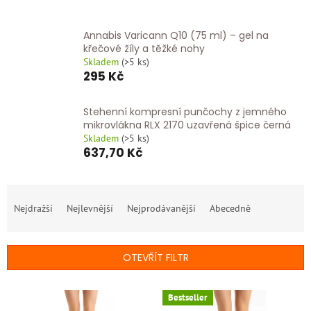
Annabis Varicann Q10 (75 ml) – gel na
křečové žíly a těžké nohy
Skladem
(
>5 ks
)
295 Kč
Stehenní kompresní punčochy z jemného
mikrovlákna RLX 2170 uzavřená špice černá
Skladem
(
>5 ks
)
637,70 Kč
Ř
a
Nejdražší
Nejlevnější
Nejprodávanější
Abecedně
z
e
n
OTEVŘÍT FILTR
í
p
V
r
Bestseller
ý