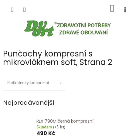
Přejít
NÁKUP
na
obsah
KOŠÍK
Punčochy kompresní s
mikrovláknem soft
, Strana 2
Podkolenky kompresní
Nejprodávanější
RLX 790M černá kompresní
Skladem
(
>5 ks
)
490 Kč