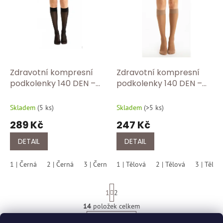
o
p
d
i
u
s
k
p
t
r
ů
o
d
Zdravotní kompresní
Zdravotní kompresní
u
podkolenky 140 DEN –
podkolenky 140 DEN –
k
úleva pro unavené
úleva pro unavené
t
nohy/černa
nohy/tělova
Skladem
(
5 ks
)
Skladem
(
>5 ks
)
ů
289 Kč
247 Kč
DETAIL
DETAIL
1 | Černá
2 | Černá
3 | Černá
1 | Tělová
4 | Černá
2 | Tělová
5 | Černá
3 | Tělov
S
1
2
t
r
14
položek celkem
O
á
v
NAHORU
n