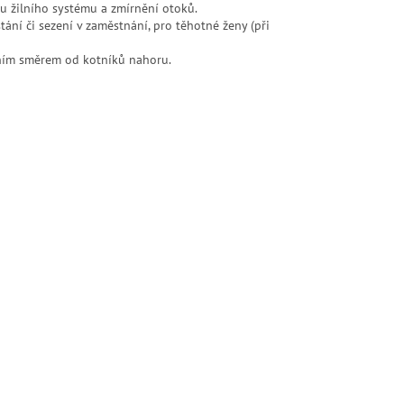
u žilního systému a zmírnění otoků.
tání či sezení v zaměstnání, pro těhotné ženy (při
ním směrem od kotníků nahoru.