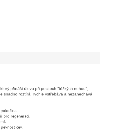
který přináší úlevu při pocitech "těžkých nohou",
 se snadno roztírá, rychle vstřebává a nezanechává
í pokožku.
i pro regeneraci.
ení.
 pevnost cév.