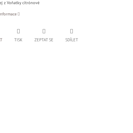
ej z Voňatky citrónové
informace
AT
TISK
ZEPTAT SE
SDÍLET