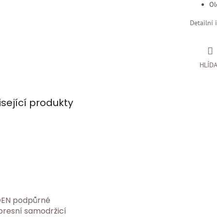
Ol
Detailní 
HLÍD
isející produkty
DEN podpůrné
resní samodržicí