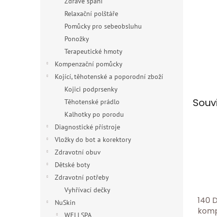
Zdravé spaní
Relaxační polštáře
Pomůcky pro sebeobsluhu
Ponožky
Terapeutické hmoty
Kompenzační pomůcky
Kojící, těhotenské a poporodní zboží
Kojici podprsenky
Souv
Těhotenské prádlo
Kalhotky po porodu
Diagnostické přístroje
Vložky do bot a korektory
Zdravotní obuv
Dětské boty
Zdravotní potřeby
Vyhřívací dečky
140 
NuSkin
komp
WELLSPA