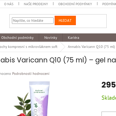
O NÁS
NAŠE PRODEJNY
OBCHODNÍ PODMÍNKY
PODMÍNK
HLEDAT
Obchodní podmínky
Novinky
Kariéra
ochy kompresní s mikrovláknem soft
Annabis Varicann Q10 (75 ml) 
abis Varicann Q10 (75 ml) – gel na 
né
noceno
Podrobnosti hodnocení
ní
295
u
Měrná
Skla
cena:
k.