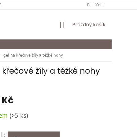
Y OCHRANY OSOBNÍCH ÚDAJŮ
KARIÉRA
Přihlášení
ODSTOUPENÍ OD SMLOU
NÁKUPNÍ
Prázdný košík
KOŠÍK
– gel na křečové žíly a těžké nohy
křečové žíly a těžké nohy
 Kč
dem
(
>5 ks
)