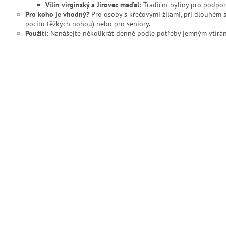
Vilín virginský a Jírovec maďal:
Tradiční byliny pro podpor
Pro koho je vhodný?
Pro osoby s křečovými žilami, při dlouhém s
pocitu těžkých nohou) nebo pro seniory.
Použití:
Nanášejte několikrát denně podle potřeby jemným vtírá