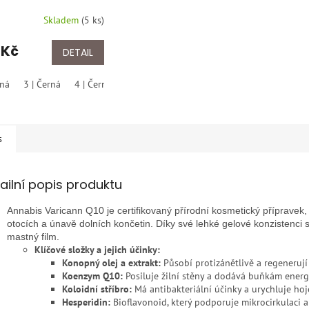
ochy 18–22 mmHg
Skladem
(
5 ks
)
ravotní punčochy s
kou - černa
 Kč
DETAIL
rná
3 | Černá
4 | Černá
5 | Černá
s
ailní popis produktu
Annabis Varicann Q10 je certifikovaný přírodní kosmetický přípravek, 
otocích a únavě dolních končetin. Díky své lehké gelové konzistenci
mastný film.
Klíčové složky a jejich účinky:
Konopný olej a extrakt:
Působí protizánětlivě a regeneruj
Koenzym Q10:
Posiluje žilní stěny a dodává buňkám energi
Koloidní stříbro:
Má antibakteriální účinky a urychluje hoj
Hesperidin:
Bioflavonoid, který podporuje mikrocirkulaci a