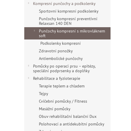
n
Kompresní punčochy a podkolenky
e
Sportovní kompresní podkolenky
l
Punčochy kompresní preventivní
Relaxsan 140 DEN
Punčochy kompresní s mikrovláknem
soft
Podkolenky kompresní
Zdravotní ponožky
Antiembolické punčochy
Pomůcky po operaci prsu – epitézy,
speciální podprsenky a doplňky
Rehabilitace a fyzioterapie
Terapie teplem a chladem
Tejpy
Cvičební pomůcky / Fitness
Masážní pomůcky
Obuv rehabilitační balanční Dux
Polohovací a antidekubitní pomůcky