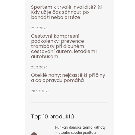
Sportem k trvalé invaliditě? 😄
Kdy už je čas sáhnout po
bandáži nebo ortéze
21.2.2026
Cestovní kompresní
podkolenky: prevence
trombózy při dlouhém
cestování autem, letadlem i
autobusem
21.2.2026
Oteklé nohy: nejčastější příčiny
a co opravdu pomáhá
28.12.2025
Top 10 produktů
Funkční dámské termo kalhoty
– dlouhé spodní prádlo z