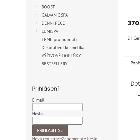
punč
BOOST
| Zd
GALVANIC SPA
kraj
370
DENNÍ PÉČE
LUMISPA
2 | Če
TRME pro hubnutí
Dekorativní kosmetika
VÝŽIVOVÉ DOPLŇKY
Popi
BESTSELLERY
Det
Přihlášení
E-mail
Heslo
PŘIHLÁSIT SE
Nová registrace
Zapomenuté heslo