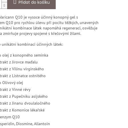
Přidat do košíku
Varicann Q10 je vysoce účinný konopný gel s
m Q10 pro rychlou úlevu při pocitu těžkých, unavených
nikátní kombinace látek napomáhá regeneraci, osvěžuje
a zmírňuje projevy spojené s křečovými žilami.
 unikátní kombinaci účinných látek:
o olej z konopného semínka
trakt z Jírovce maďalu
trakt z Vilínu virginského
trakt z Listnatce ostnitého
o Olivový olej
trakt z Vinné révy
trakt z Pupečníku asijského
trakt z Jinanu dvoulaločného
trakt z Komonice lékařské
enzym Q10
speridin, Diosmine, Allantoin