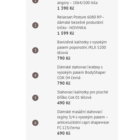
angory – 1064/100-bíla
1 390 Kč
Relaxsan Posture 6080 RP –
dámské bezešvé posturální
tričko - NOVINKA
1 599 Kč
Bavlněné kalhotky s vysokým
pasem poporodní /RLX 5200
tělová
790 Kč
Dámské stahovací kraťasy s
vysokým pasem BodyShaper
COK 04 černá
790 Kč
Stahovací kalhotky pro ploché
bříško Cok 01 tělová
490 Kč
Dámské masážní stahovací
legíny 3/4 s vysokým pasem –
anticelulitidní capri shapewear
FC 123/černa
690 Kč