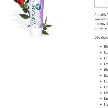
Annabis 
koenzyme
nohou. U
pokožku 
Obsahuje
Bi
Ex
Ex
Ex
Bi
Ex
Ex
Ex
Ex
Ko
He