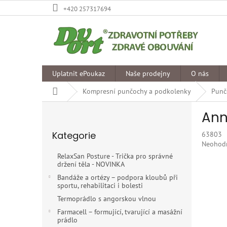
Přejít
+420 257317694
na
obsah
Uplatnit ePoukaz
Naše prodejny
O nás
Domů
Kompresní punčochy a podkolenky
Punč
P
Ann
o
Přeskočit
s
Kategorie
63803
kategorie
t
Průměr
Neohod
r
hodnoce
RelaxSan Posture - Trička pro správné
a
produkt
držení těla - NOVINKA
n
je
Bandáže a ortézy – podpora kloubů při
0,0
n
sportu, rehabilitaci i bolesti
z
í
Termoprádlo s angorskou vlnou
5
p
hvězdiče
Farmacell – formující, tvarující a masážní
a
prádlo