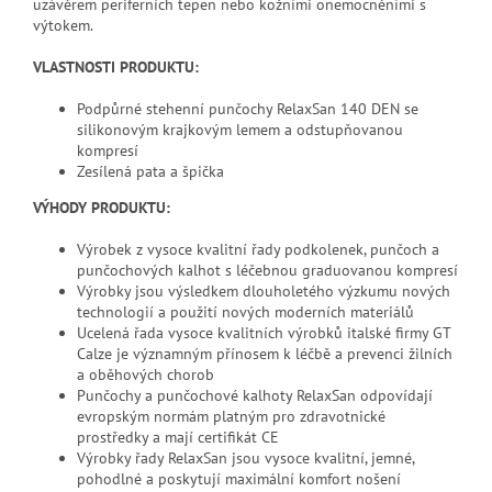
uzávěrem periferních tepen nebo kožními onemocněními s
výtokem.
VLASTNOSTI PRODUKTU:
Podpůrné stehenní punčochy RelaxSan 140 DEN se
silikonovým krajkovým lemem a odstupňovanou
kompresí
Zesílená pata a špička
VÝHODY PRODUKTU:
Výrobek z vysoce kvalitní řady podkolenek, punčoch a
punčochových kalhot s léčebnou graduovanou kompresí
Výrobky jsou výsledkem dlouholetého výzkumu nových
technologií a použití nových moderních materiálů
Ucelená řada vysoce kvalitních výrobků italské firmy GT
Calze je významným přínosem k léčbě a prevenci žilních
a oběhových chorob
Punčochy a punčochové kalhoty RelaxSan odpovídají
evropským normám platným pro zdravotnické
prostředky a mají certifikát CE
Výrobky řady RelaxSan jsou vysoce kvalitní, jemné,
pohodlné a poskytují maximální komfort nošení