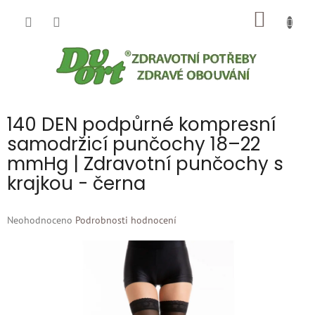
Přejít
NÁKUP
na
obsah
KOŠÍK
140 DEN podpůrné kompresní
samodržicí punčochy 18–22
mmHg | Zdravotní punčochy s
krajkou - černa
Průměrné
Neohodnoceno
Podrobnosti hodnocení
hodnocení
produktu
je
0,0
z
5
hvězdiček.