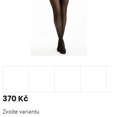
370 Kč
Měrná
Zvolte variantu
cena: