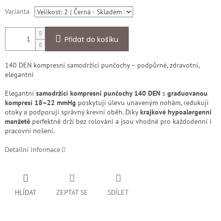
Varianta
Přidat do košíku
140 DEN kompresní samodržicí punčochy – podpůrné, zdravotní,
elegantní
Elegantní
samodržicí kompresní punčochy 140 DEN
s
graduovanou
kompresí 18–22 mmHg
poskytují úlevu unaveným nohám, redukují
otoky a podporují správný krevní oběh. Díky
krajkové hypoalergenní
manžetě
perfektně drží bez rolování a jsou vhodné pro každodenní i
pracovní nošení.
Detailní informace
HLÍDAT
ZEPTAT SE
SDÍLET