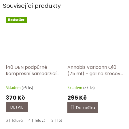
Související produkty
Bestseller
140 DEN podpůrné
Annabis Varicann Q10
kompresní samodržicí
(75 ml) – gel na křečové
punčochy 18–22 mmHg |
žíly a těžké nohy
Zdravotní punčochy s
Skladem
(
>5 ks
)
Skladem
(
>5 ks
)
krajkou - tělova
370 Kč
295 Kč
DETAIL
Do košíku
3 | Tělová
4 | Tělová
5 | Tělová