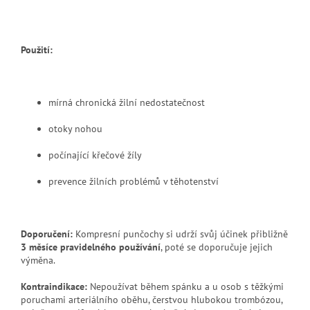
Použití:
mírná chronická žilní nedostatečnost
otoky nohou
počínající křečové žíly
prevence žilních problémů v těhotenství
Doporučení:
Kompresní punčochy si udrží svůj účinek přibližně
3 měsíce pravidelného používání
, poté se doporučuje jejich
výměna.
Kontraindikace:
Nepoužívat během spánku a u osob s těžkými
poruchami arteriálního oběhu, čerstvou hlubokou trombózou,