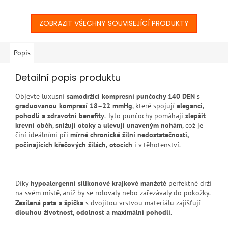
ZOBRAZIT VŠECHNY SOUVISEJÍCÍ PRODUKTY
Popis
Detailní popis produktu
Objevte luxusní
samodržicí kompresní punčochy 140 DEN
s
graduovanou kompresí 18–22 mmHg
, které spojují
eleganci,
pohodlí a zdravotní benefity
. Tyto punčochy pomáhají
zlepšit
krevní oběh
,
snižují otoky
a
ulevují unaveným nohám
, což je
činí ideálními při
mírné chronické žilní nedostatečnosti,
počínajících křečových žilách, otocích
i v těhotenství.
Díky
hypoalergenní silikonové krajkové manžetě
perfektně drží
na svém místě, aniž by se rolovaly nebo zařezávaly do pokožky.
Zesílená pata a špička
s dvojitou vrstvou materiálu zajišťují
dlouhou životnost, odolnost a maximální pohodlí
.