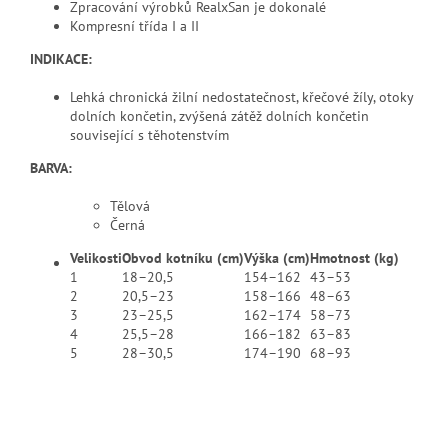
Zpracování výrobků RealxSan je dokonalé
Kompresní třída I a II
INDIKACE:
Lehká chronická žilní nedostatečnost, křečové žíly, otoky
dolních končetin, zvýšená zátěž dolních končetin
související s těhotenstvím
BARVA:
Tělová
Černá
Velikosti
Obvod kotníku (cm)
Výška (cm)
Hmotnost (kg)
1
18–20,5
154–162
43–53
2
20,5–23
158–166
48–63
3
23–25,5
162–174
58–73
4
25,5–28
166–182
63–83
5
28–30,5
174–190
68–93