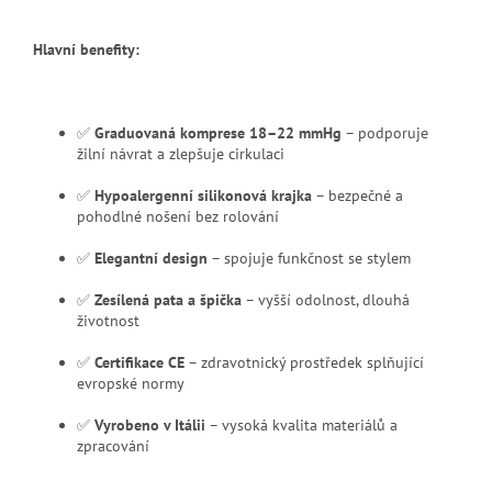
Hlavní benefity:
✅
Graduovaná komprese 18–22 mmHg
– podporuje
žilní návrat a zlepšuje cirkulaci
✅
Hypoalergenní silikonová krajka
– bezpečné a
pohodlné nošení bez rolování
✅
Elegantní design
– spojuje funkčnost se stylem
✅
Zesílená pata a špička
– vyšší odolnost, dlouhá
životnost
✅
Certifikace CE
– zdravotnický prostředek splňující
evropské normy
✅
Vyrobeno v Itálii
– vysoká kvalita materiálů a
zpracování