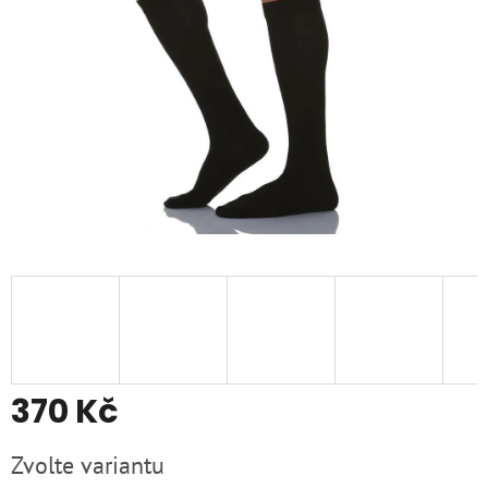
370 Kč
Měrná
Zvolte variantu
cena: