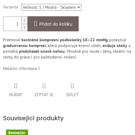
Varianta
Přidat do košíku
Prémiové
bavlněné kompresní podkolenky 18–22 mmHg
poskytují
graduovanou kompresi
, která podporuje krevní oběh,
snižuje otoky
a
pomáhá
předcházet únavě nohou
. Vhodné pro muže i ženy, ideální na
cesty, do práce i pro každodenní nošení.
Detailní informace
HLÍDAT
ZEPTAT SE
SDÍLET
Související produkty
Bestseller