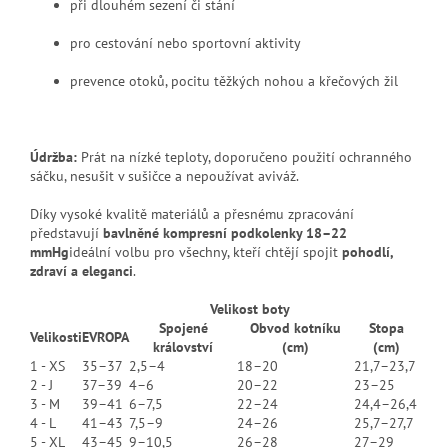
při dlouhém sezení či stání
pro cestování nebo sportovní aktivity
prevence otoků, pocitu těžkých nohou a křečových žil
Údržba:
Prát na nízké teploty, doporučeno použití ochranného
sáčku, nesušit v sušičce a nepoužívat aviváž.
Díky vysoké kvalitě materiálů a přesnému zpracování
představují
bavlněné kompresní podkolenky 18–22
mmHg
ideální volbu pro všechny, kteří chtějí spojit
pohodlí,
zdraví a eleganci
.
Velikost boty
Spojené
Obvod kotníku
Stopa
Velikosti
EVROPA
království
(cm)
(cm)
1 - XS
35–37
2,5–4
18–20
21,7–23,7
2 - J
37–39
4–6
20–22
23–25
3 - M
39–41
6–7,5
22–24
24,4–26,4
4 - L
41–43
7,5–9
24–26
25,7–27,7
5 - XL
43–45
9–10,5
26–28
27–29