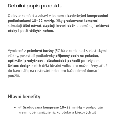
Detailní popis produktu
Objevte komfort a zdraví v jednom s
bavlněnými kompresními
podkolenkami 18–22 mmHg
. Díky
graduované kompresi
stimulují
žilní návrat
,
zlepšují krevní oběh
a pomáhají
snižovat
otoky
i pocit
těžkých nohou
.
Vyrobené z
prémiové bavlny
(57 %) v kombinaci s elastickými
vlákny, poskytují podkolenky
příjemný pocit na pokožce
,
optimální prodyšnost
a
dlouhodobé pohodlí
po celý den.
Unisex design
z nich dělá ideální volbu pro muže i ženy, ať už
do kanceláře, na cestování nebo pro každodenní domácí
použití.
Hlavní benefity
✅
Graduovaná komprese 18–22 mmHg
– podporuje
krevní oběh, snižuje riziko otoků a křečových žil