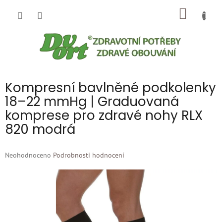
Přejít
NÁKUP
na
obsah
KOŠÍK
Kompresní bavlněné podkolenky
18–22 mmHg | Graduovaná
komprese pro zdravé nohy RLX
820 modrá
Průměrné
Neohodnoceno
Podrobnosti hodnocení
hodnocení
produktu
je
0,0
z
5
hvězdiček.