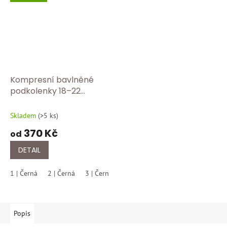
Kompresní bavlněné
podkolenky 18–22
mmHg | Graduovaná
komprese pro zdravé
Skladem
(
>5 ks
)
nohy RLX 820 černá
370 Kč
od
DETAIL
1 | Černá
2 | Černá
3 | Černá
4 | Černá
5 | Černá
6 | Černá
Popis