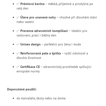
✅
Prémiová bavlna
– měkká, příjemná a prodyšná po
celý den
✅
Úleva pro unavené nohy
– vhodné při dlouhém stání
nebo sezení
✅
Prevence zdravotních komplikací
– ideální pro
cestování, práci i běžný den
✅
Unisex design
– perfektní pro ženy i muže
✅
Reinforcovaná pata a špička
– vyšší odolnost a
dlouhá životnost
✅
Certifikace CE
– zdravotnický prostředek splňující
evropské normy
Doporučené použití:
do kanceláře, školy nebo na doma