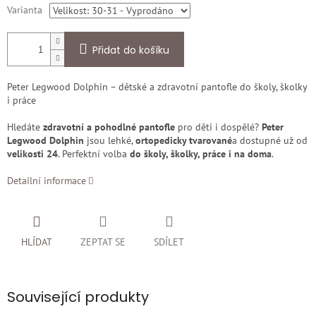
Varianta
Přidat do košíku
Peter Legwood Dolphin – dětské a zdravotní pantofle do školy, školky
i práce
Hledáte
zdravotní a pohodlné pantofle
pro děti i dospělé?
Peter
Legwood Dolphin
jsou lehké,
ortopedicky tvarované
a dostupné už od
velikosti 24
. Perfektní volba
do školy, školky, práce i na doma
.
Detailní informace
HLÍDAT
ZEPTAT SE
SDÍLET
Související produkty