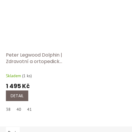
Peter Legwood Dolphin |
Zdravotní a ortopedické
pantofle – ideální do
školy, práce i na doma -
Skladem
(
1 ks
)
Fucsia
1 495 Kč
DETAIL
38
40
41