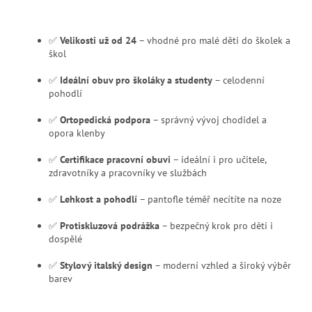
✅
Velikosti už od 24
– vhodné pro malé děti do školek a
škol
✅
Ideální obuv pro školáky a studenty
– celodenní
pohodlí
✅
Ortopedická podpora
– správný vývoj chodidel a
opora klenby
✅
Certifikace pracovní obuvi
– ideální i pro učitele,
zdravotníky a pracovníky ve službách
✅
Lehkost a pohodlí
– pantofle téměř necítíte na noze
✅
Protiskluzová podrážka
– bezpečný krok pro děti i
dospělé
✅
Stylový italský design
– moderní vzhled a široký výběr
barev