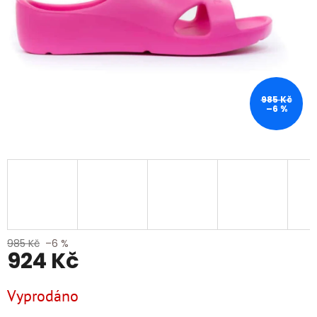
985 Kč
–6 %
985 Kč
–6 %
924 Kč
Měrná
Vyprodáno
cena: