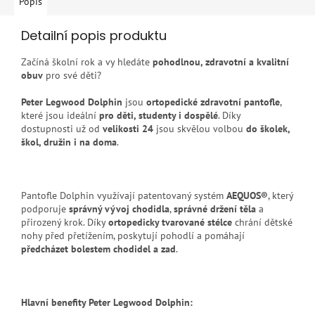
Popis
Detailní popis produktu
Začíná školní rok a vy hledáte
pohodlnou, zdravotní a kvalitní
obuv
pro své děti?
Peter Legwood Dolphin
jsou
ortopedické zdravotní pantofle
,
které jsou ideální
pro děti, studenty i dospělé
. Díky
dostupnosti už od
velikosti 24
jsou skvělou volbou
do školek,
škol, družin i na doma
.
Pantofle Dolphin využívají patentovaný systém
AEQUOS®
, který
podporuje
správný vývoj chodidla
,
správné držení těla
a
přirozený krok. Díky
ortopedicky tvarované stélce
chrání dětské
nohy před přetížením, poskytují pohodlí a pomáhají
předcházet bolestem chodidel a zad
.
Hlavní benefity Peter Legwood Dolphin: