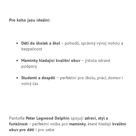
Pro koho jsou ideální:
Děti do školek a škol
– pohodlí, správný vývoj nohou a
bezpečnost
Maminky hledající kvalitní obuv
– jistota zdravé
podpory
Studenti a dospělí
– perfektní pro školu, práci, domov i
volný čas
Pantofle
Peter Legwood Dolphin
spojují
zdraví, styl a
funkčnost
– perfektní volba pro
maminky
, které hledají
kvalitní
obuv pro děti
i pro sebe.