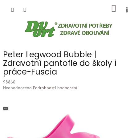
Přejít
NÁKUP
na
obsah
KOŠÍK
Peter Legwood Bubble |
Zdravotní pantofle do školy i
práce-Fuscia
98860
Průměrné
Neohodnoceno
Podrobnosti hodnocení
hodnocení
produktu
je
0,0
z
5
hvězdiček.