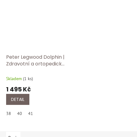
Peter Legwood Dolphin |
Zdravotní a ortopedické
pantofle – ideální do
školy, práce i na doma -
Skladem
(
1 ks
)
Fucsia
1 495 Kč
DETAIL
38
40
41