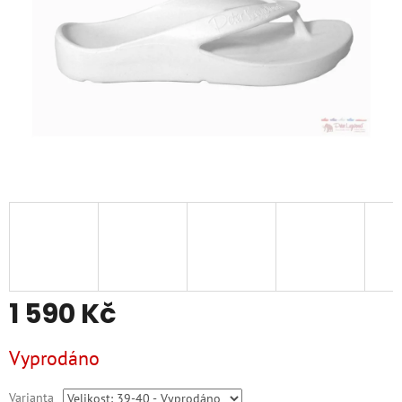
1 590 Kč
Měrná
Vyprodáno
cena:
Varianta