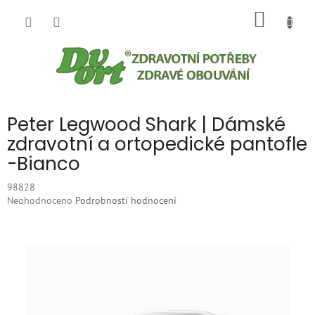
Přejít
NÁKUP
na
obsah
KOŠÍK
Peter Legwood Shark | Dámské
zdravotní a ortopedické pantofle
-Bianco
98828
Průměrné
Neohodnoceno
Podrobnosti hodnocení
hodnocení
produktu
je
0,0
z
5
hvězdiček.