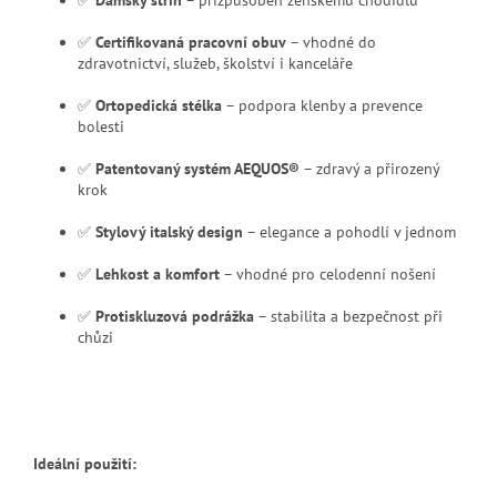
✅
Certifikovaná pracovní obuv
– vhodné do
zdravotnictví, služeb, školství i kanceláře
✅
Ortopedická stélka
– podpora klenby a prevence
bolesti
✅
Patentovaný systém AEQUOS®
– zdravý a přirozený
krok
✅
Stylový italský design
– elegance a pohodlí v jednom
✅
Lehkost a komfort
– vhodné pro celodenní nošení
✅
Protiskluzová podrážka
– stabilita a bezpečnost při
chůzi
Ideální použití: