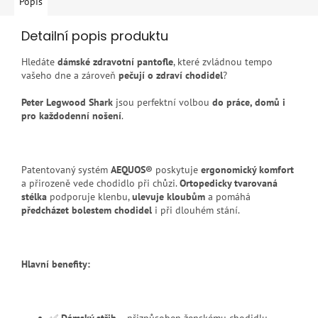
Popis
Detailní popis produktu
Hledáte
dámské zdravotní pantofle
, které zvládnou tempo
vašeho dne a zároveň
pečují o zdraví chodidel
?
Peter Legwood Shark
jsou perfektní volbou
do práce, domů i
pro každodenní nošení
.
Patentovaný systém
AEQUOS®
poskytuje
ergonomický komfort
a přirozeně vede chodidlo při chůzi.
Ortopedicky tvarovaná
stélka
podporuje klenbu,
ulevuje kloubům
a pomáhá
předcházet bolestem chodidel
i při dlouhém stání.
Hlavní benefity:
✅
Dámský střih
– přizpůsoben ženskému chodidlu