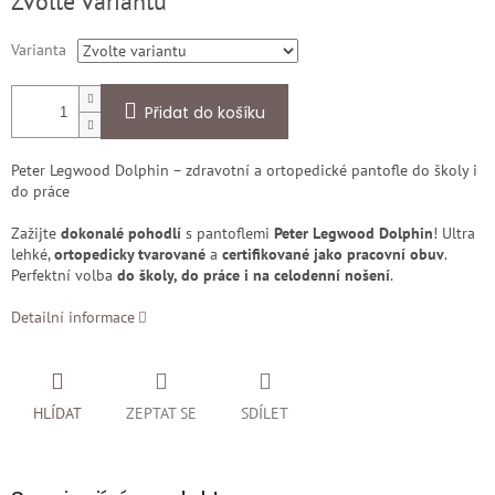
Zvolte variantu
cena:
Varianta
Přidat do košíku
Peter Legwood Dolphin – zdravotní a ortopedické pantofle do školy i
do práce
Zažijte
dokonalé pohodlí
s pantoflemi
Peter Legwood Dolphin
! Ultra
lehké,
ortopedicky tvarované
a
certifikované jako pracovní obuv
.
Perfektní volba
do školy, do práce i na celodenní nošení
.
Detailní informace
HLÍDAT
ZEPTAT SE
SDÍLET