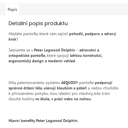
Popis
Detailní popis produktu
Hledáte pantofle, které vám zajistí
pohodlí, podporu a zdravý
krok
?
Seznamte se s
Peter Legwood Dolphin
–
zdravotní a
ortopedické pantofle
, které spojují
lehkou konstrukci,
ergonomický design a moderní vzhled
.
Díky patentovanému systému
AEQUOS®
pantofle
podporují
správné držení těla
,
ulevují kloubům a páteři
a vedou chodidlo
k přirozenému pohybu. Jsou ideální pro všechny, kdo tráví
dlouhé hodiny
ve škole, v práci nebo na nohou
.
Hlavní benefity Peter Legwood Dolphin: