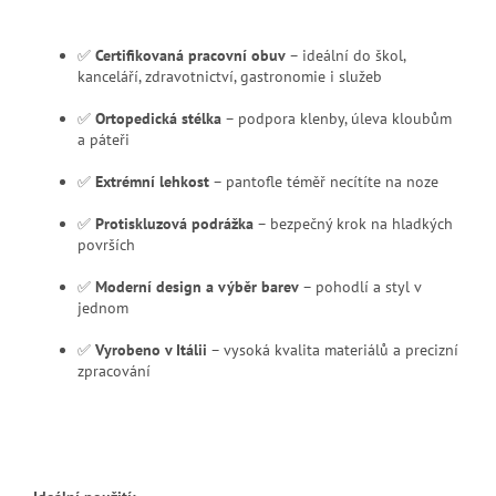
✅
Certifikovaná pracovní obuv
– ideální do škol,
kanceláří, zdravotnictví, gastronomie i služeb
✅
Ortopedická stélka
– podpora klenby, úleva kloubům
a páteři
✅
Extrémní lehkost
– pantofle téměř necítíte na noze
✅
Protiskluzová podrážka
– bezpečný krok na hladkých
površích
✅
Moderní design a výběr barev
– pohodlí a styl v
jednom
✅
Vyrobeno v Itálii
– vysoká kvalita materiálů a precizní
zpracování