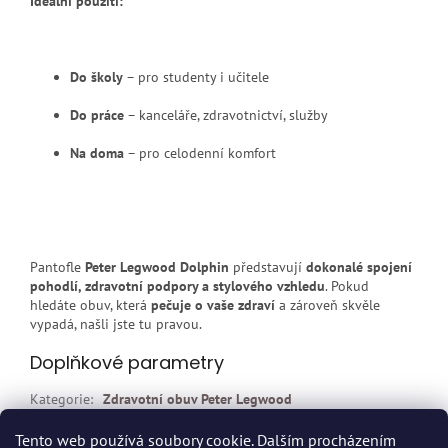
Ideální použití:
Do školy
– pro studenty i učitele
Do práce
– kanceláře, zdravotnictví, služby
Na doma
– pro celodenní komfort
Pantofle
Peter Legwood Dolphin
představují
dokonalé spojení
pohodlí, zdravotní podpory a stylového vzhledu
. Pokud
hledáte obuv, která
pečuje o vaše zdraví
a zároveň skvěle
vypadá, našli jste tu pravou.
Doplňkové parametry
Kategorie
:
Zdravotní obuv Peter Legwood
EAN
:
Zvolte variantu
Tento web používá soubory cookie. Dalším procházením