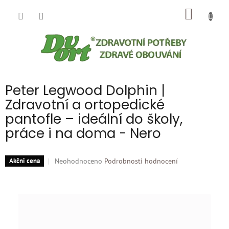
Přejít
NÁKUP
na
obsah
KOŠÍK
Peter Legwood Dolphin |
Zdravotní a ortopedické
pantofle – ideální do školy,
práce i na doma - Nero
Průměrné
Neohodnoceno
Podrobnosti hodnocení
Akčni cena
hodnocení
produktu
je
0,0
z
5
hvězdiček.