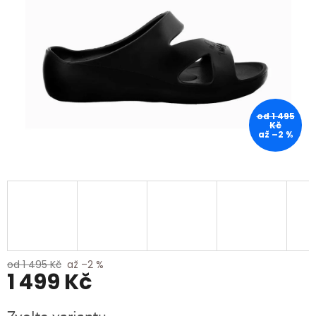
od 1 495
Kč
až –2 %
od 1 495 Kč
až –2 %
1 499 Kč
Měrná