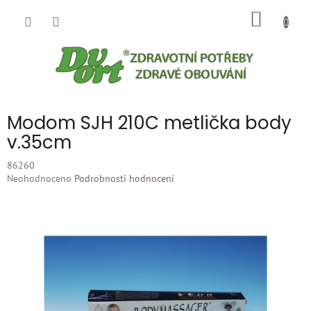
Přejít
NÁKUP
na
obsah
KOŠÍK
Modom SJH 210C metlička body
v.35cm
86260
Průměrné
Neohodnoceno
Podrobnosti hodnocení
hodnocení
produktu
je
0,0
z
5
hvězdiček.