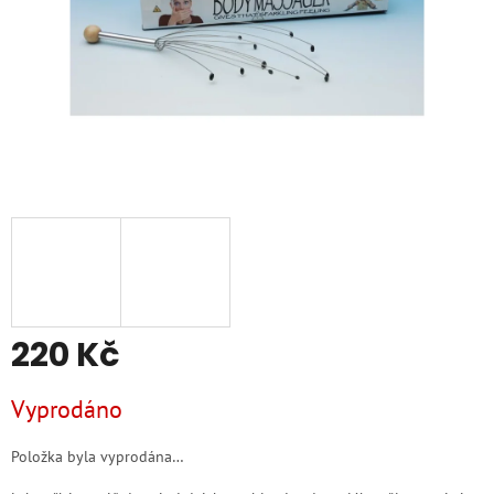
220 Kč
Měrná
Vyprodáno
cena:
Položka byla vyprodána…