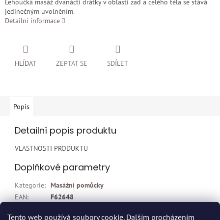
Lehoučká masáž dvanácti drátky v oblasti zad a celého těla se stává
jedinečným uvolněním.
Detailní informace
HLÍDAT
ZEPTAT SE
SDÍLET
Popis
Detailní popis produktu
VLASTNOSTI PRODUKTU
Doplňkové parametry
Kategorie
:
Masážní pomůcky
EAN
:
F62648
Položka byla vyprodána…
Tento web používá soubory cookie. Dalším procházením