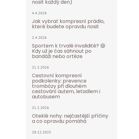
nosit každý den)
4.4.2026
Jak vybrat kompresní prádlo,
které budete opravdu nosit
2.4.2026
Sportem k trvalé invaliditě? 😄
Kdy už je čas sáhnout po
bandáži nebo ortéze
21.2.2026
Cestovní kompresní
podkolenky: prevence
trombózy při dlouhém
cestování autem, letadlem i
autobusem
21.2.2026
Oteklé nohy: nejčastější příčiny
a co opravdu pomáhá
28.12.2025