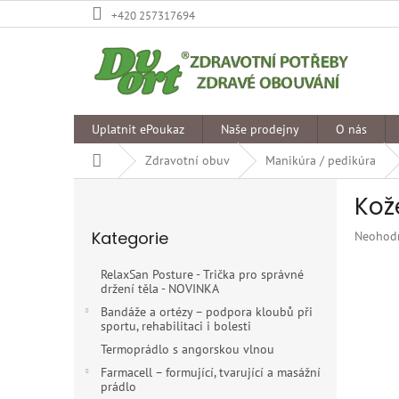
Přejít
+420 257317694
na
obsah
Uplatnit ePoukaz
Naše prodejny
O nás
Domů
Zdravotní obuv
Manikúra / pedikúra
P
Kož
o
Přeskočit
s
Kategorie
Průměr
Neohod
kategorie
t
hodnoce
r
produkt
RelaxSan Posture - Trička pro správné
a
je
držení těla - NOVINKA
n
0,0
Bandáže a ortézy – podpora kloubů při
z
n
sportu, rehabilitaci i bolesti
5
í
Termoprádlo s angorskou vlnou
hvězdiče
p
Farmacell – formující, tvarující a masážní
a
prádlo