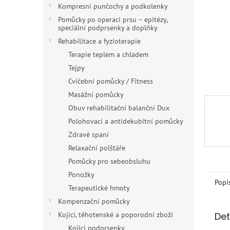
n
Kompresní punčochy a podkolenky
e
Pomůcky po operaci prsu – epitézy,
l
speciální podprsenky a doplňky
Rehabilitace a fyzioterapie
Terapie teplem a chladem
Tejpy
Cvičební pomůcky / Fitness
Masážní pomůcky
Obuv rehabilitační balanční Dux
Polohovací a antidekubitní pomůcky
Zdravé spaní
Relaxační polštáře
Pomůcky pro sebeobsluhu
Ponožky
Popi
Terapeutické hmoty
Kompenzační pomůcky
Det
Kojící, těhotenské a poporodní zboží
Kojici podprsenky