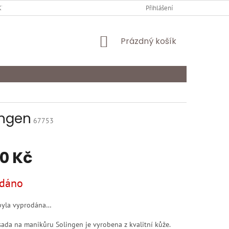
Y OCHRANY OSOBNÍCH ÚDAJŮ
KARIÉRA
Přihlášení
ODSTOUPENÍ OD SMLOU
NÁKUPNÍ
Prázdný košík
KOŠÍK
ingen
67753
90 Kč
dáno
byla vyprodána…
sada na manikůru Solingen je vyrobena z kvalitní kůže.