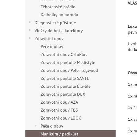
VLA
Těhotenské prádlo
Kalhotky po porodu
Diagnostické přístroje
Luxu
Vložky do bot a korektory
pevn
Zdravotní obuv
Uvni
Péče o obuv
do
k
Zdravotní obuv OrtoPlus
Zdravotní pantofle Medistyle
Zdravotní obuv Peter Legwood
Obsa
Zdravotní pantofle SANTE
1x
nů
Zdravotní pantofle Bio-life
Zdravotní pantofle DUX
1x
nů
Zdravotní obuv AZA
1x
ši
Zdravotní obuv TBS
Zdravotní obuv LOOK
1x
sa
Péče o obuv
1x
ná
Manikúra / pedikúra