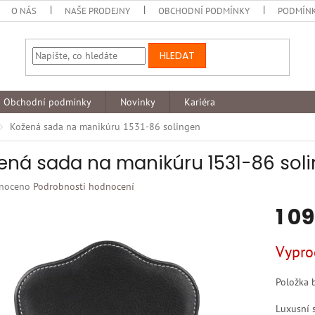
O NÁS
NAŠE PRODEJNY
OBCHODNÍ PODMÍNKY
PODMÍNK
HLEDAT
Obchodní podmínky
Novinky
Kariéra
Kožená sada na manikúru 1531-86 solingen
ená sada na manikúru 1531-86 sol
né
noceno
Podrobnosti hodnocení
ní
1 0
u
Měrná
Vypro
cena:
k.
Položka 
Luxusní 