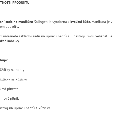
STNOSTI PRODUKTU
sní sada na manikůru
Solingen je vyrobena z
kvalitní kůže
. Manikúra je 
ém pouzdře.
tř naleznete základní sadu na úpravu nehtů s 5 nástroji. Svou velikostí je
aždé kabelky
.
huje:
žtičky na nehty
žtičky na kůžičku
kmá pinzeta
fírový pilník
stroj na úpravu nehtů a kůžičky