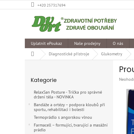
Přejít
+420 257317694
na
obsah
Uplatnit ePoukaz
Naše prodejny
O nás
Domů
Diagnostické přístroje
Glukometry
P
Pro
o
Přeskočit
s
Kategorie
Průměr
Neohod
kategorie
t
hodnoce
r
produkt
RelaxSan Posture - Trička pro správné
a
je
držení těla - NOVINKA
n
0,0
Bandáže a ortézy – podpora kloubů při
z
n
sportu, rehabilitaci i bolesti
5
í
Termoprádlo s angorskou vlnou
hvězdiče
p
Farmacell – formující, tvarující a masážní
a
prádlo