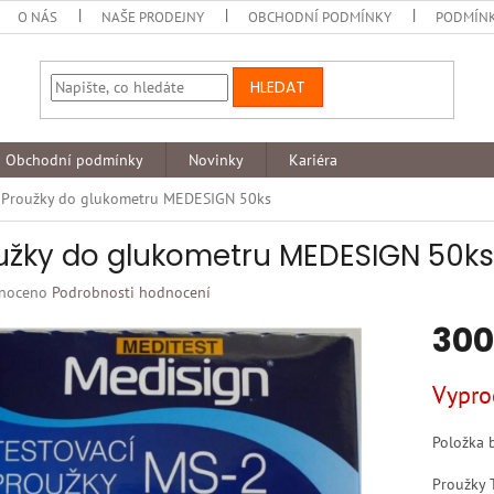
O NÁS
NAŠE PRODEJNY
OBCHODNÍ PODMÍNKY
PODMÍNK
HLEDAT
Obchodní podmínky
Novinky
Kariéra
Proužky do glukometru MEDESIGN 50ks
užky do glukometru MEDESIGN 50ks
né
noceno
Podrobnosti hodnocení
ní
300
u
Měrná
Vypro
cena:
k.
Položka 
Proužky 