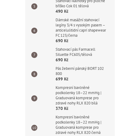
Stahovací kalhotky pro ploché
bříško Cok 01 tělová
490 Kč
Dámské masážní stahovací
legíny 3/4 s vysokým pasem –
anticelulitidní capri shapewear
FC 123/černa
690 Kč
Stahovací pás Farmacell
Siluette FC605/tělová
690 Kč
Pás žeberní pánský BORT 102
800
699 Kč
Kompresní bavlněné
podkolenky 18–22 mmHg |
Graduovaná komprese pro
zdravé nohy RLX 820 bílá
370 Kč
Kompresní bavlněné
podkolenky 18–22 mmHg |
Graduovaná komprese pro
zdravé nohy RLX 820 černá