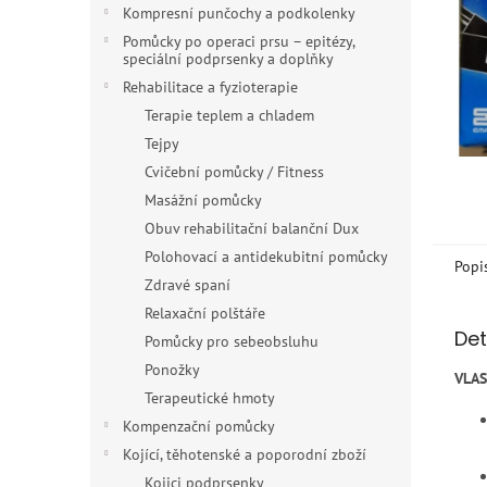
n
Kompresní punčochy a podkolenky
e
Pomůcky po operaci prsu – epitézy,
l
speciální podprsenky a doplňky
Rehabilitace a fyzioterapie
Terapie teplem a chladem
Tejpy
Cvičební pomůcky / Fitness
Masážní pomůcky
Obuv rehabilitační balanční Dux
Polohovací a antidekubitní pomůcky
Popi
Zdravé spaní
Relaxační polštáře
Det
Pomůcky pro sebeobsluhu
Ponožky
VLA
Terapeutické hmoty
Kompenzační pomůcky
Kojící, těhotenské a poporodní zboží
Kojici podprsenky