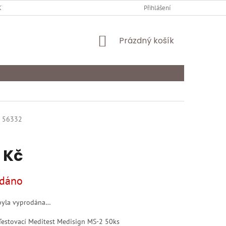
Y OCHRANY OSOBNÍCH ÚDAJŮ
KARIÉRA
Přihlášení
ODSTOUPENÍ OD SMLOU
NÁKUPNÍ
Prázdný košík
KOŠÍK
56332
 Kč
dáno
byla vyprodána…
Testovací Meditest Medisign MS-2 50ks