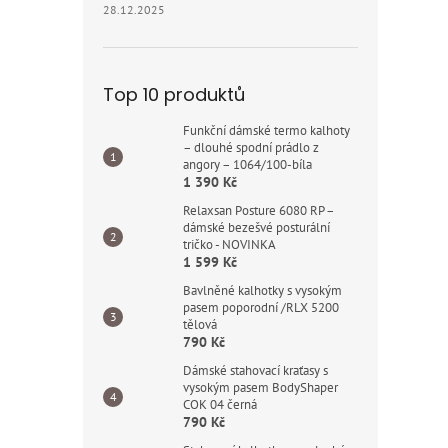
28.12.2025
Top 10 produktů
Funkční dámské termo kalhoty
– dlouhé spodní prádlo z
angory – 1064/100-bíla
1 390 Kč
Relaxsan Posture 6080 RP –
dámské bezešvé posturální
tričko - NOVINKA
1 599 Kč
Bavlněné kalhotky s vysokým
pasem poporodní /RLX 5200
tělová
790 Kč
Dámské stahovací kraťasy s
vysokým pasem BodyShaper
COK 04 černá
790 Kč