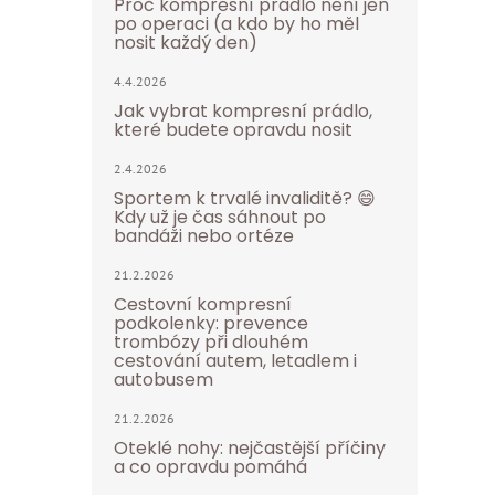
Proč kompresní prádlo není jen
po operaci (a kdo by ho měl
nosit každý den)
4.4.2026
Jak vybrat kompresní prádlo,
které budete opravdu nosit
2.4.2026
Sportem k trvalé invaliditě? 😄
Kdy už je čas sáhnout po
bandáži nebo ortéze
21.2.2026
Cestovní kompresní
podkolenky: prevence
trombózy při dlouhém
cestování autem, letadlem i
autobusem
21.2.2026
Oteklé nohy: nejčastější příčiny
a co opravdu pomáhá