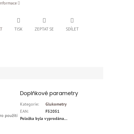
informace
AT
TISK
ZEPTAT SE
SDÍLET
Doplňkové parametry
Kategorie
:
Glukometry
EAN
:
F52051
ro použití
Položka byla vyprodána…