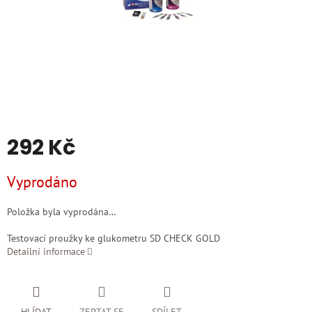
292 Kč
Měrná
Vyprodáno
cena:
Položka byla vyprodána…
Testovací proužky ke glukometru SD CHECK GOLD
Detailní informace