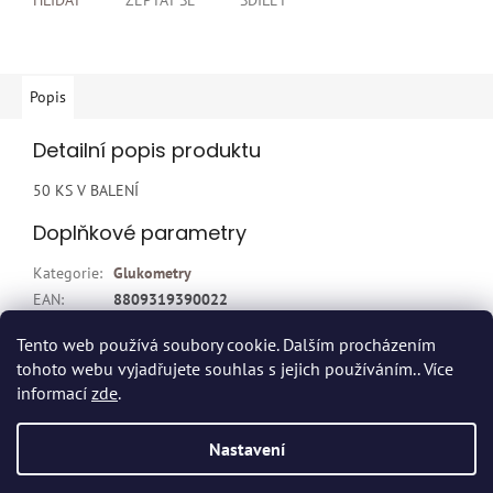
HLÍDAT
ZEPTAT SE
SDÍLET
Popis
Detailní popis produktu
50 KS V BALENÍ
Doplňkové parametry
Kategorie
:
Glukometry
EAN
:
8809319390022
Položka byla vyprodána…
Tento web používá soubory cookie. Dalším procházením
tohoto webu vyjadřujete souhlas s jejich používáním.. Více
Z
informací
zde
.
á
p
Vytvořil Shoptet
Nastavení
a
t