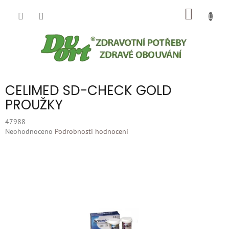
Přejít
NÁKUP
na
obsah
KOŠÍK
CELIMED SD-CHECK GOLD
PROUŽKY
47988
Průměrné
Neohodnoceno
Podrobnosti hodnocení
hodnocení
produktu
je
0,0
z
5
hvězdiček.