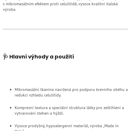
s mikromasážním efektem proti celulitidě, vysoce kvalitní italská
výroba.
🩺 Hlavní výhody a použití
Mikromasážní tkanina navržená pro podporu krevního oběhu a
redukci vzhledu celulitidy.
Kompresní textura a speciální struktura látky pro zeštíhlení a
vytvarování stehen a hýždí.
Vysoce prodyšný, hypoalergenní materiál, výroba „Made in