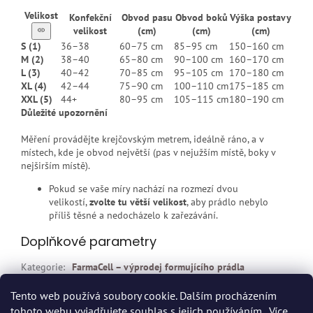
Velikost
Konfekční
Obvod pasu
Obvod boků
Výška postavy
velikost
(cm)
(cm)
(cm)
S (1)
36–38
60–75 cm
85–95 cm
150–160 cm
M (2)
38–40
65–80 cm
90–100 cm
160–170 cm
L (3)
40–42
70–85 cm
95–105 cm
170–180 cm
XL (4)
42–44
75–90 cm
100–110 cm
175–185 cm
XXL (5)
44+
80–95 cm
105–115 cm
180–190 cm
Důležité upozornění
Měření provádějte krejčovským metrem, ideálně ráno, a v
místech, kde je obvod největší (pas v nejužším místě, boky v
nejširším místě).
Pokud se vaše míry nachází na rozmezí dvou
velikostí,
zvolte tu větší velikost
, aby prádlo nebylo
příliš těsné a nedocházelo k zařezávání.
Doplňkové parametry
Kategorie
:
FarmaCell – výprodej formujícího prádla
EAN
:
Zvolte variantu
Tento web používá soubory cookie. Dalším procházením
tohoto webu vyjadřujete souhlas s jejich používáním.. Více