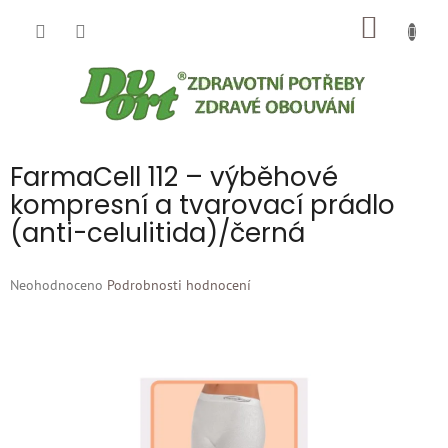
Přejít
NÁKUP
na
obsah
KOŠÍK
FarmaCell 112 – výběhové
kompresní a tvarovací prádlo
(anti-celulitida)/černá
Průměrné
Neohodnoceno
Podrobnosti hodnocení
hodnocení
produktu
je
0,0
z
5
hvězdiček.