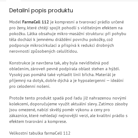
Detailní popis produktu
Model
FarmaCell 112
je kompresní a tvarovací prádlo určené
pro ženy, které chtějí spojit pohodlí s viditelným efektem na
pokožku. Látka obsahuje mikro-masážní strukturu: při pohybu
těla dochází k jemnému dráždění povrchu pokožky, což
podporuje mikrocirkulaci a přispívá k redukci drobných
nerovností způsobených celulitidou.
Konstrukce je navržena tak, aby byla neviditelná pod
oblečením, zároveň pevně podpírala oblast stehen a hýždí.
Vysoký pas pomáhá také vyhladit linii břicha. Materiál je
příjemný na dotyk, dobře dýchá a je hypoalergenní — ideální
pro celodenní nošení.
Protože tento produkt spadá pod řadu již nahrazenou novými
kolekcemi, doporučujeme využít aktuální slevy. Zatímco zásoby
jsou omezené, nabízí skvělý poměr výkonu a ceny pro
zákaznice, které nehledají nejnovější verzi, ale kvalitní prádlo s
efektem tvarování a komprese.
Velikostní tabulka farmaCell 112