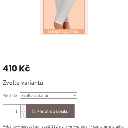
410 Kč
Měrná
Zvolte variantu
cena:
Varianta
Přidat do košíku
Výběhový model FarmaCell 112 nyní ve výprodeji - kompresní prádlo