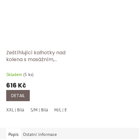
Zeštíhlující kalhotky nad
kolena s masážním,
modelujícím, tvarujícím
push up efektem FC 312
Skladem
(
5 ks
)
bílá
616 Kč
DETAIL
XXL | Bílá
S/M | Bílá
M/L | Bílá
Popis
Ostatní informace