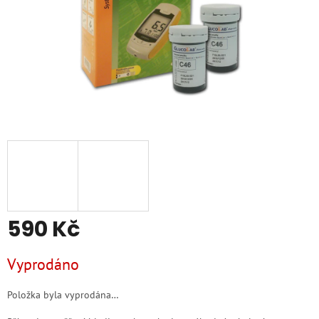
590 Kč
Měrná
Vyprodáno
cena:
Položka byla vyprodána…