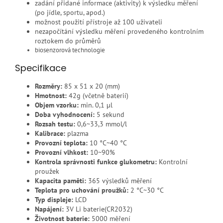
zadání přidané informace (aktivity) k výsledku měření
(po jídle, sportu, apod.)
možnost použití přístroje až 100 uživateli
nezapočítání výsledku měření provedeného kontrolním
roztokem do průměrů
biosenzorová technologie
Specifikace
Rozměry:
85 x 51 x 20 (mm)
Hmotnost:
42g (včetně baterií)
Objem vzorku:
min. 0,1 µl
Doba vyhodnocení:
5 sekund
Rozsah testu:
0,6~33,3 mmol/l
Kalibrace:
plazma
Provozní teplota:
10 °C~40 °C
Provozní vlhkost:
10~90%
Kontrola správnosti funkce glukometru:
Kontrolní
proužek
Kapacita paměti:
365 výsledků měření
Teplota pro uchování proužků:
2 °C~30 °C
Typ displeje:
LCD
Napájení:
3V Li baterie(CR2032)
Životnost baterie:
5000 měření