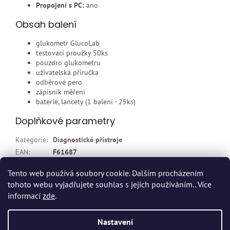
Propojení s PC:
ano
Obsah balení
glukometr GlucoLab
testovací proužky 50ks
pouzdro glukometru
uživatelská příručka
odběrové pero
zápisník měření
baterie, lancety (1 balení - 25ks)
Doplňkové parametry
Kategorie
:
Diagnostické přístroje
EAN
:
F61687
Položka byla vyprodána…
Tento web používá soubory cookie. Dalším procházením
tohoto webu vyjadřujete souhlas s jejich používáním.. Více
Z
informací
zde
.
á
p
Vytvořil Shoptet
Nastavení
a