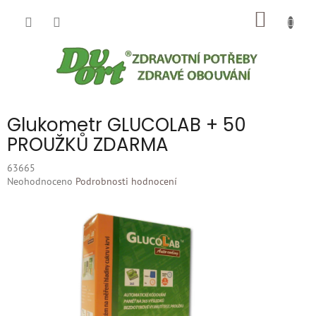
Přejít
NÁKUP
na
obsah
KOŠÍK
Glukometr GLUCOLAB + 50
PROUŽKŮ ZDARMA
63665
Průměrné
Neohodnoceno
Podrobnosti hodnocení
hodnocení
produktu
je
0,0
z
5
hvězdiček.