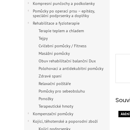
n
Kompresní punčochy a podkolenky
e
Pomůcky po operaci prsu – epitézy,
l
speciální podprsenky a doplňky
Rehabilitace a fyzioterapie
Terapie teplem a chladem
Tejpy
Cvičební pomůcky / Fitness
Masážní pomůcky
Obuv rehabilitační balanční Dux
Polohovací a antidekubitní pomůcky
Zdravé spaní
Relaxační polštáře
Pomůcky pro sebeobsluhu
Souv
Ponožky
Terapeutické hmoty
Kompenzační pomůcky
Akčni
Kojící, těhotenské a poporodní zboží
Kojici podprsenky