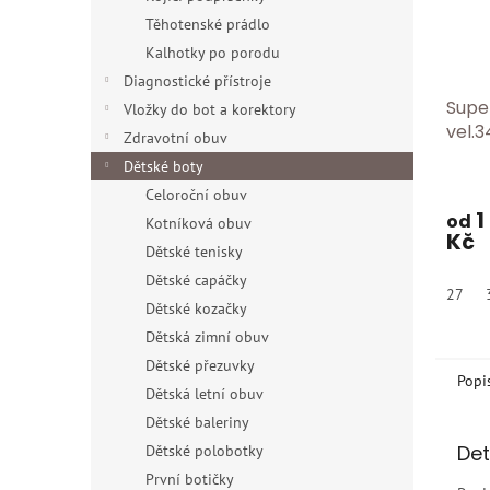
Těhotenské prádlo
Kalhotky po porodu
Diagnostické přístroje
Supe
Vložky do bot a korektory
vel.3
Zdravotní obuv
Dětské boty
Celoroční obuv
1
od
Kotníková obuv
Kč
Dětské tenisky
Dětské capáčky
27
Dětské kozačky
Dětská zimní obuv
Dětské přezuvky
Popi
Dětská letní obuv
Dětské baleriny
Det
Dětské polobotky
První botičky