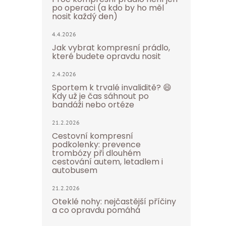
po operaci (a kdo by ho měl
nosit každý den)
4.4.2026
Jak vybrat kompresní prádlo,
které budete opravdu nosit
2.4.2026
Sportem k trvalé invaliditě? 😄
Kdy už je čas sáhnout po
bandáži nebo ortéze
21.2.2026
Cestovní kompresní
podkolenky: prevence
trombózy při dlouhém
cestování autem, letadlem i
autobusem
21.2.2026
Oteklé nohy: nejčastější příčiny
a co opravdu pomáhá