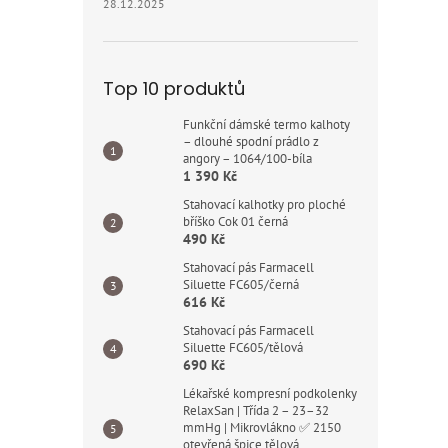
28.12.2025
Top 10 produktů
Funkční dámské termo kalhoty
– dlouhé spodní prádlo z
angory – 1064/100-bíla
1 390 Kč
Stahovací kalhotky pro ploché
bříško Cok 01 černá
490 Kč
Stahovací pás Farmacell
Siluette FC605/černá
616 Kč
Stahovací pás Farmacell
Siluette FC605/tělová
690 Kč
Lékařské kompresní podkolenky
RelaxSan | Třída 2 – 23–32
mmHg | Mikrovlákno ✅ 2150
otevřená špice tělová