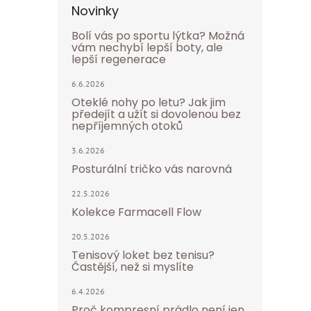
Novinky
Bolí vás po sportu lýtka? Možná
vám nechybí lepší boty, ale
lepší regenerace
6.6.2026
Oteklé nohy po letu? Jak jim
předejít a užít si dovolenou bez
nepříjemných otoků
3.6.2026
Posturální tričko vás narovná
22.5.2026
Kolekce Farmacell Flow
20.5.2026
Tenisový loket bez tenisu?
Častější, než si myslíte
6.4.2026
Proč kompresní prádlo není jen