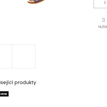
HLÍD
isející produkty
 cena