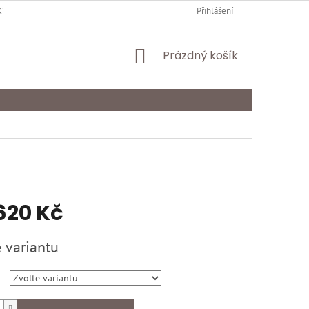
Y OCHRANY OSOBNÍCH ÚDAJŮ
KARIÉRA
Přihlášení
ODSTOUPENÍ OD SMLOU
NÁKUPNÍ
Prázdný košík
KOŠÍK
620 Kč
 variantu