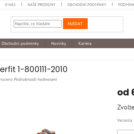
O NÁS
NAŠE PRODEJNY
OBCHODNÍ PODMÍNKY
PODMÍNK
HLEDAT
Obchodní podmínky
Novinky
Kariéra
erfit 1-800111-2010
né
noceno
Podrobnosti hodnocení
ní
od
u
Měrná
Zvolte
cena:
k.
Varianta