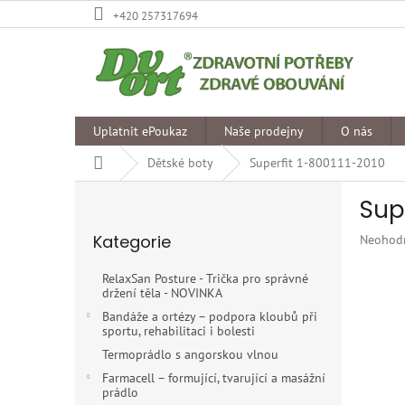
Přejít
+420 257317694
na
obsah
Uplatnit ePoukaz
Naše prodejny
O nás
Domů
Dětské boty
Superfit 1-800111-2010
P
Sup
o
Přeskočit
s
Kategorie
Průměr
Neohod
kategorie
t
hodnoce
r
produkt
RelaxSan Posture - Trička pro správné
a
je
držení těla - NOVINKA
n
0,0
Bandáže a ortézy – podpora kloubů při
z
n
sportu, rehabilitaci i bolesti
5
í
Termoprádlo s angorskou vlnou
hvězdiče
p
Farmacell – formující, tvarující a masážní
a
prádlo