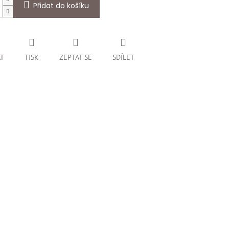
Přidat do košíku
AT
TISK
ZEPTAT SE
SDÍLET