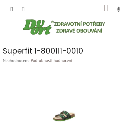
Přejít
NÁKUP
na
obsah
KOŠÍK
Superfit 1-800111-0010
Průměrné
Neohodnoceno
Podrobnosti hodnocení
hodnocení
produktu
je
0,0
z
5
hvězdiček.