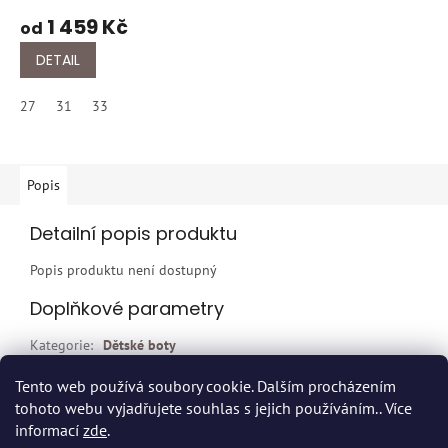
1 459 Kč
od
DETAIL
27
31
33
Popis
Detailní popis produktu
Popis produktu není dostupný
Doplňkové parametry
Kategorie
:
Dětské boty
EAN
:
Zvolte variantu
Tento web používá soubory cookie. Dalším procházením
tohoto webu vyjadřujete souhlas s jejich používáním.. Více
Z
informací
zde
.