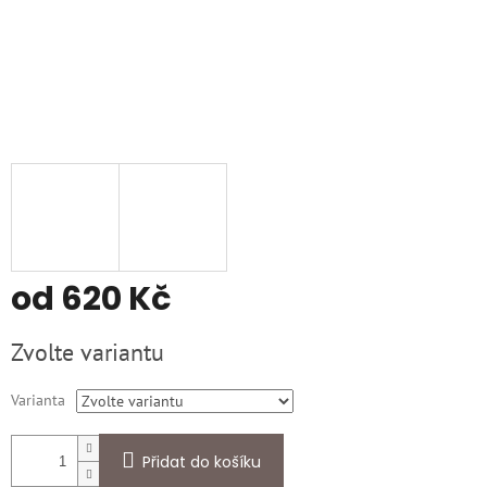
od
620 Kč
Měrná
Zvolte variantu
cena:
Varianta
Přidat do košíku