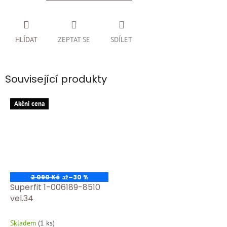
HLÍDAT
ZEPTAT SE
SDÍLET
Související produkty
Akčni cena
2 090 Kč
–30 %
až
Superfit 1-006189-8510
vel.34
Skladem
(
1 ks
)